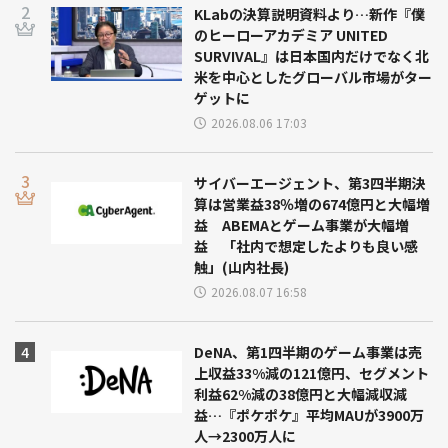
KLabの決算説明資料より…新作『僕
のヒーローアカデミア UNITED
SURVIVAL』は日本国内だけでなく北
米を中心としたグローバル市場がター
ゲットに
2026.08.06 17:03
サイバーエージェント、第3四半期決
算は営業益38％増の674億円と大幅増
益 ABEMAとゲーム事業が大幅増
益 「社内で想定したよりも良い感
触」(山内社長)
2026.08.07 16:58
DeNA、第1四半期のゲーム事業は売
上収益33%減の121億円、セグメント
利益62%減の38億円と大幅減収減
益…『ポケポケ』平均MAUが3900万
人→2300万人に