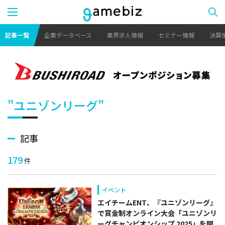
記事一覧
企業データベース
業界求人情報
セミナー情報
決算
"ユニゾンリーグ"
記事
179
件
イベント
エイチームENT、『ユニゾンリーグ』
で賞金制オンライン大会「ユニゾンリ
ーグチャンピオンシップ 2025」を開