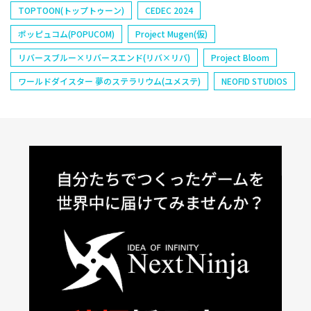
TOPTOON(トップトゥーン)
CEDEC 2024
ポッピュコム(POPUCOM)
Project Mugen(仮)
リバースブルー×リバースエンド(リバ×リバ)
Project Bloom
ワールドダイスター 夢のステラリウム(ユメステ)
NEOFID STUDIOS