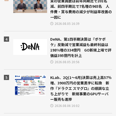
末の従業員数は前年同期比で201名
減、前四半期比で7名増の965名 人
件費・賞与費用の減少が利益率改善の
一因に
2026.08.05 16:39
DeNA、第1四半期決算は『ポケポ
ケ』反動減で営業減益も最終利益は
198%増の334億円 GO新規上場で評
価益395億円を計上
2026.08.05 20:56
KLab、2Q(1～6月)決算は売上高57％
増、3900万円の営業黒字に転換 新
作『ドラクエ スマグロ』の順調な立
ち上がりで 新規事業のGPUサーバ
ー販売も進捗
2026.08.06 16:02