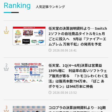
Ranking
人気記事ランキング
任天堂の決算説明資料より… Switch
2ソフトの自社商品タイトルを1ヵ月
ごとに投入へ 9月は『ファイアーエ
ムブレム 万紫千紅』の発売を予定
2026.08.06 16:41
任天堂、1Q(4～6月)決算は営業益
150％増に 利益率の高いソフトウェ
ア販売が寄与 『トモコレわくわく生
活』は販売本数794万本、『ぽこ あ
ポケモン』は946万本に伸長
2026.08.06 15:52
コロプラの決算説明資料より…3Q期