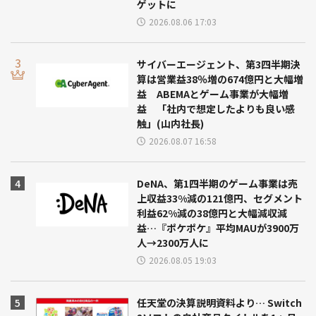
ゲットに
2026.08.06 17:03
サイバーエージェント、第3四半期決
算は営業益38％増の674億円と大幅増
益 ABEMAとゲーム事業が大幅増
益 「社内で想定したよりも良い感
触」(山内社長)
2026.08.07 16:58
DeNA、第1四半期のゲーム事業は売
上収益33%減の121億円、セグメント
利益62%減の38億円と大幅減収減
益…『ポケポケ』平均MAUが3900万
人→2300万人に
2026.08.05 19:03
任天堂の決算説明資料より… Switch