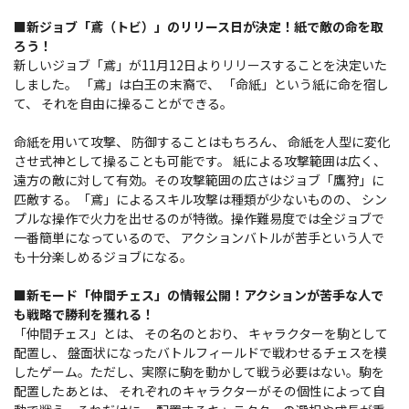
■新ジョブ「鳶（トビ）」のリリース日が決定！紙で敵の命を取
ろう！
新しいジョブ「鳶」が11月12日よりリリースすることを決定いた
しました。 「鳶」は白王の末裔で、 「命紙」という紙に命を宿し
て、 それを自由に操ることができる。
命紙を用いて攻撃、 防御することはもちろん、 命紙を人型に変化
させ式神として操ることも可能です。 紙による攻撃範囲は広く、
遠方の敵に対して有効。その攻撃範囲の広さはジョブ「鷹狩」に
匹敵する。「鳶」によるスキル攻撃は種類が少ないものの、 シン
プルな操作で火力を出せるのが特徴。操作難易度では全ジョブで
一番簡単になっているので、 アクションバトルが苦手という人で
も十分楽しめるジョブになる。
■新モード「仲間チェス」の情報公開！アクションが苦手な人で
も戦略で勝利を獲れる！
「仲間チェス」とは、 その名のとおり、 キャラクターを駒として
配置し、 盤面状になったバトルフィールドで戦わせるチェスを模
したゲーム。ただし、実際に駒を動かして戦う必要はない。駒を
配置したあとは、 それぞれのキャラクターがその個性によって自