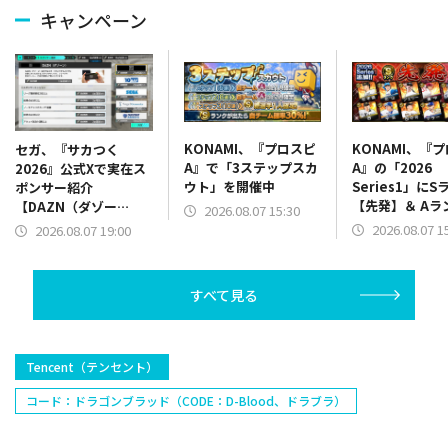
キャンペーン
KONAMI、『プロスピ
KONAMI、『
セガ、『サカつく
A』で「3ステップスカ
A』の「2026
2026』公式Xで実在ス
ウト」を開催中
Series1」にS
ポンサー紹介
【先発】＆ Aラ
【DAZN（ダゾー
2026.08.07 15:30
【野手】新登場
ン）】篇をポスト
2026.08.07 1
2026.08.07 19:00
リー(オリックス
ラー(中日)、奈
己(北海道日本ハ
すべて見る
塁手)、持丸泰輝
捕手)など
Tencent（テンセント）
コード：ドラゴンブラッド（CODE：D-Blood、ドラブラ）