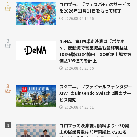
コロプラ、『フェスバ+』のサービス
を2026年11月11日をもって終了
2026.08.04 16:56
DeNA、第1四半期決算は『ポケポ
ケ』反動減で営業減益も最終利益は
198%増の334億円 GO新規上場で評
価益395億円を計上
2026.08.05 20:56
スクエニ、『ファイナルファンタジー
XIV』のNintendo Switch 2版のサー
ビス開始
2026.08.04 23:51
コロプラの決算説明資料より…3Q期
末の従業員数は前年同期比で201名