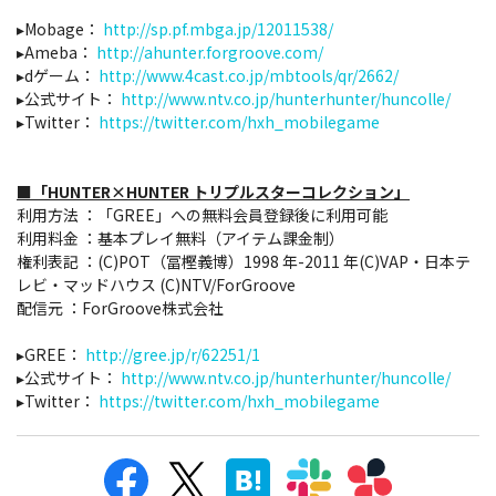
▸Mobage：
http://sp.pf.mbga.jp/12011538/
▸Ameba：
http://ahunter.forgroove.com/
▸dゲーム：
http://www.4cast.co.jp/mbtools/qr/2662/
▸公式サイト：
http://www.ntv.co.jp/hunterhunter/huncolle/
▸Twitter：
https://twitter.com/hxh_mobilegame
■「HUNTER×HUNTER トリプルスターコレクション」
利用方法 ：「GREE」への無料会員登録後に利用可能
利用料金 ：基本プレイ無料（アイテム課金制）
権利表記 ：(C)POT（冨樫義博）1998 年-2011 年(C)VAP・日本テ
レビ・マッドハウス (C)NTV/ForGroove
配信元 ：ForGroove株式会社
▸GREE：
http://gree.jp/r/62251/1
▸公式サイト：
http://www.ntv.co.jp/hunterhunter/huncolle/
▸Twitter：
https://twitter.com/hxh_mobilegame