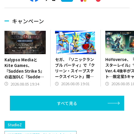
キャンペーン
セガ、『ソニックラン
HoYoverse
Kalypso Mediaと
ブル パーティ』で「ク
スターレイル』
Kite Games、
リーン・スイープステ
Ver.4.4後半が
『Sudden Strike 5』
ークスイベント」開
ト…限定星5キ
の追加DLC『Sudden
催…夏の気分を盛り上
ナイクス」「ケ
Strike 5 – France:
2026.08.05 19:01
2026.08.05 1
2026.08.05 19:34
げる新規サマースキン
ラ」「アベンチ
Road to
も
ン」が同時復刻
Liberation』をリリー
るイベント跳躍
ス
すべて見る
StudioZ