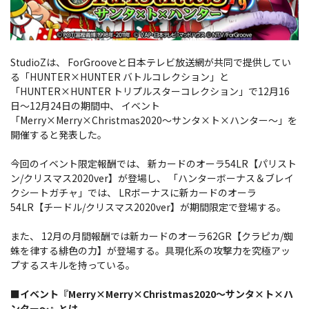
StudioZは、 ForGrooveと日本テレビ放送網が共同で提供してい
る「HUNTER×HUNTER バトルコレクション」と
「HUNTER×HUNTER トリプルスターコレクション」で12月16
日～12月24日の期間中、 イベント
「Merry×Merry×Christmas2020～サンタ×ト×ハンター～」を
開催すると発表した。
今回のイベント限定報酬では、 新カードのオーラ54LR【パリスト
ン/クリスマス2020ver】が登場し、 「ハンターボーナス＆ブレイ
クシートガチャ」では、 LRボーナスに新カードのオーラ
54LR【チードル/クリスマス2020ver】が期間限定で登場する。
また、 12月の月間報酬では新カードのオーラ62GR【クラピカ/蜘
蛛を律する緋色の力】が登場する。具現化系の攻撃力を究極アッ
プするスキルを持っている。
■イベント『Merry×Merry×Christmas2020～サンタ×ト×ハ
ンター～』とは