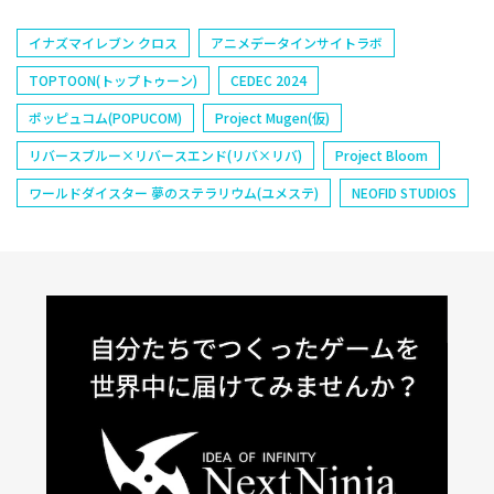
イナズマイレブン クロス
アニメデータインサイトラボ
TOPTOON(トップトゥーン)
CEDEC 2024
ポッピュコム(POPUCOM)
Project Mugen(仮)
リバースブルー×リバースエンド(リバ×リバ)
Project Bloom
ワールドダイスター 夢のステラリウム(ユメステ)
NEOFID STUDIOS