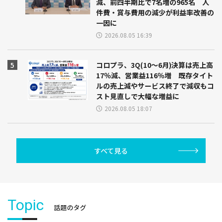
減、前四半期比で7名増の965名 人
件費・賞与費用の減少が利益率改善の
一因に
2026.08.05 16:39
コロプラ、3Q(10～6月)決算は売上高
17％減、営業益116％増 既存タイト
ルの売上減やサービス終了で減収もコ
スト見直しで大幅な増益に
2026.08.05 18:07
すべて見る
Topic
話題のタグ