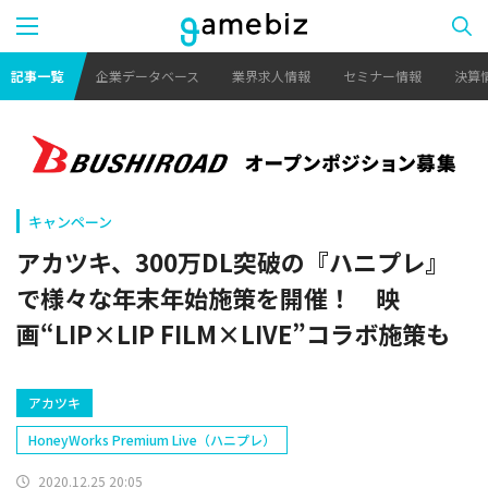
記事一覧
企業データベース
業界求人情報
セミナー情報
決算
キャンペーン
アカツキ、300万DL突破の『ハニプレ』
で様々な年末年始施策を開催！ 映
画“LIP×LIP FILM×LIVE”コラボ施策も
アカツキ
HoneyWorks Premium Live（ハニプレ）
2020.12.25 20:05