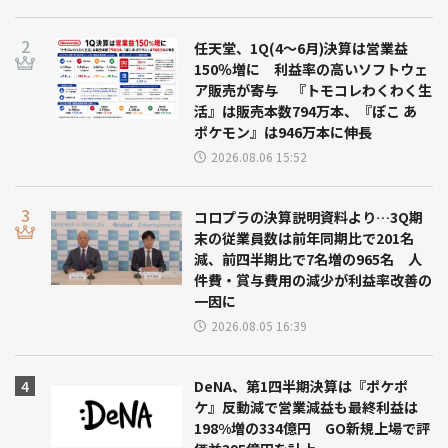
任天堂、1Q(4～6月)決算は営業益
150％増に 利益率の高いソフトウェ
ア販売が寄与 『トモコレわくわく生
活』は販売本数794万本、『ぽこ あ
ポケモン』は946万本に伸長
2026.08.06 15:52
コロプラの決算説明資料より…3Q期
末の従業員数は前年同期比で201名
減、前四半期比で7名増の965名 人
件費・賞与費用の減少が利益率改善の
一因に
2026.08.05 16:39
DeNA、第1四半期決算は『ポケポ
ケ』反動減で営業減益も最終利益は
198%増の334億円 GO新規上場で評