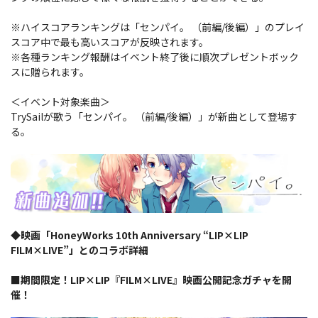
※ハイスコアランキングは「センパイ。 （前編/後編）」のプレイ
スコア中で最も高いスコアが反映されます。
※各種ランキング報酬はイベント終了後に順次プレゼントボック
スに贈られます。
＜イベント対象楽曲＞
TrySailが歌う「センパイ。 （前編/後編）」が新曲として登場す
る。
◆映画「HoneyWorks 10th Anniversary “LIP×LIP
FILM×LIVE”」とのコラボ詳細
■期間限定！LIP×LIP『FILM×LIVE』映画公開記念ガチャを開
催！