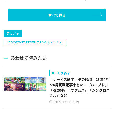
リー(オリックス
ラー(中日)、奈
己(北海道日本ハ
すべて見る
塁手)、持丸泰輝
捕手)など
アカツキ
HoneyWorks Premium Live（ハニプレ）
あわせて読みたい
サービス終了
【サービス終了、その瞬間】23年4月
～6月掲載記事まとめ…『ハニプレ』
『魂の絆』『サクムス』『シンクロニ
クル』など
2023.07.03 11:09