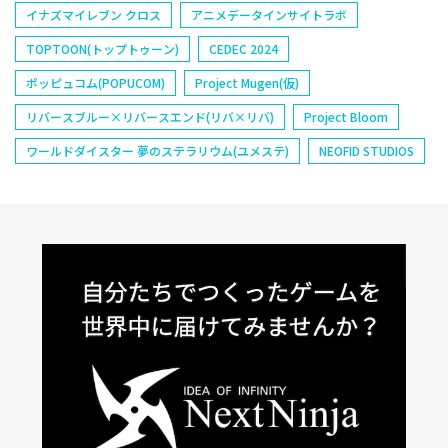
イナズマイレブン クロス
アニメデータインサイトラボ
TOPTOON(トップトゥーン)
CEDEC 2024
ポッピュコム(POPUCOM)
Project Mugen(仮)
リバースブルー×リバースエンド(リバ×リバ)
Project Bloom
ワールドダイスター 夢のステラリウム(ユメステ)
NEOFID STUDIOS