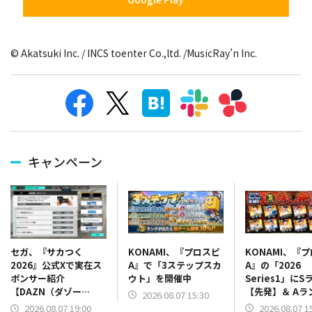
© Akatsuki Inc. / INCS toenter Co.,ltd. /MusicRay’n Inc.
キャンペーン
KONAMI、『プロスピ
KONAMI、『
セガ、『サカつく
A』で「3ステップスカ
A』の「2026
2026』公式Xで実在ス
ウト」を開催中
Series1」にS
ポンサー紹介
【先発】＆ Aラ
【DAZN（ダゾー
2026.08.07 15:30
【野手】新登場
ン）】篇をポスト
2026.08.07 1
2026.08.07 19:00