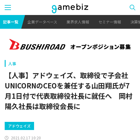
記事一覧
企業データベース
業界求人情報
セミナー情報
決算
人事
【人事】アドウェイズ、取締役で子会社
UNICORNのCEOを兼任する山田翔氏が7
月1日付で代表取締役社長に就任へ 岡村
陽久社長は取締役会長に
アドウェイズ
2021.02.17 10:20