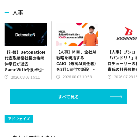
人事
【人事】MIXI、全社AI
【人事】ブシロ
【訃報】DetonatioN
戦略を統括する
「バンドリ！」
代表取締役社長の梅崎
CAIO（最高AI責任者）
ロデューサーの
伸幸氏が逝去
を8月1日付で新設 取
貴氏の社長昇格
GameWith今泉卓也社
締役上級執行役員の村
定 木谷高明社
長が後任に
2026.08.03 10:58
2026.07.28 1
2026.08.03 16:11
瀨龍馬氏が就任
長に 2名代表
行
すべて見る
アドウェイズ