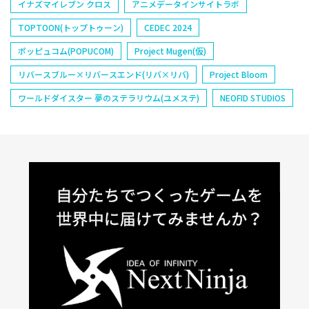
イナズマイレブン クロス
アニメデータインサイトラボ
TOPTOON(トップトゥーン)
CEDEC 2024
ポッピュコム(POPUCOM)
Project Mugen(仮)
リバースブルー×リバースエンド(リバ×リバ)
Project Bloom
ワールドダイスター 夢のステラリウム(ユメステ)
NEOFID STUDIOS