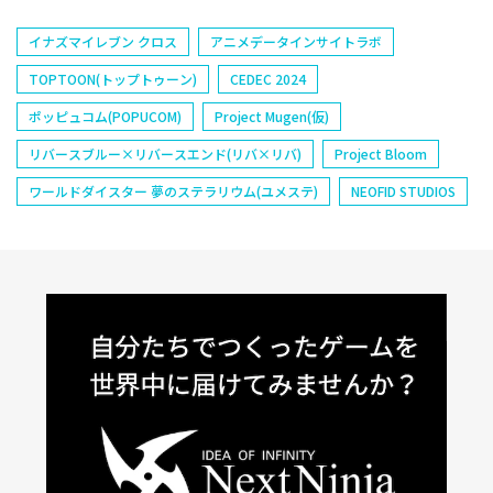
イナズマイレブン クロス
アニメデータインサイトラボ
TOPTOON(トップトゥーン)
CEDEC 2024
ポッピュコム(POPUCOM)
Project Mugen(仮)
リバースブルー×リバースエンド(リバ×リバ)
Project Bloom
ワールドダイスター 夢のステラリウム(ユメステ)
NEOFID STUDIOS