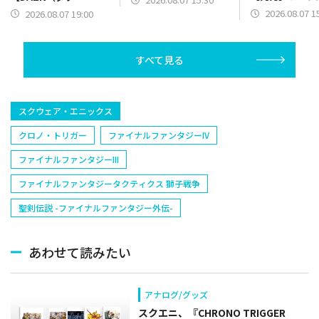
【野手】新登場
ン）】篇をポスト
2026.08.07 1
2026.08.07 19:00
リー(オリックス
ラー(中日)、奈
己(北海道日本ハ
すべて見る
塁手)、持丸泰輝
捕手)など
スクウェア・エニックス
クロノ・トリガー
ファイナルファンタジーIV
ファイナルファンタジーIII
ファイナルファンタジータクティクス 獅子戦争
聖剣伝説 -ファイナルファンタジー外伝-
あわせて読みたい
アナログ/グッズ
スクエニ、『CHRONO TRIGGER