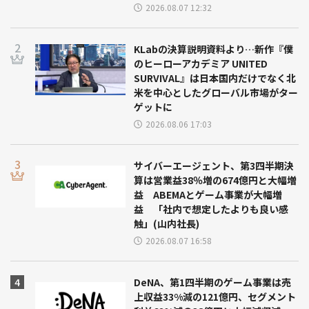
2026.08.07 12:32
KLabの決算説明資料より…新作『僕
のヒーローアカデミア UNITED
SURVIVAL』は日本国内だけでなく北
米を中心としたグローバル市場がター
ゲットに
2026.08.06 17:03
サイバーエージェント、第3四半期決
算は営業益38％増の674億円と大幅増
益 ABEMAとゲーム事業が大幅増
益 「社内で想定したよりも良い感
触」(山内社長)
2026.08.07 16:58
DeNA、第1四半期のゲーム事業は売
上収益33%減の121億円、セグメント