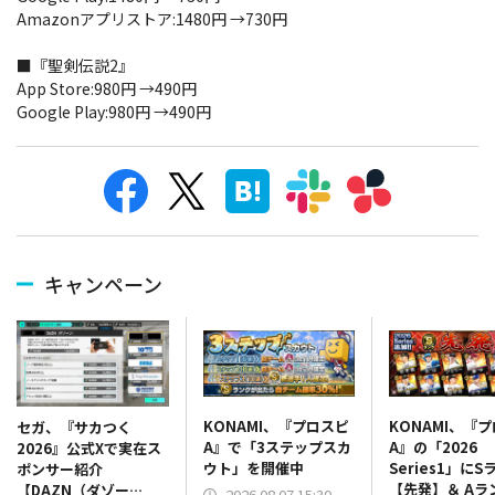
Amazonアプリストア:1480円 →730円
■『聖剣伝説2』
App Store:980円 →490円
Google Play:980円 →490円
キャンペーン
KONAMI、『プロスピ
KONAMI、『
セガ、『サカつく
A』で「3ステップスカ
A』の「2026
2026』公式Xで実在ス
ウト」を開催中
Series1」にS
ポンサー紹介
【先発】＆ Aラ
【DAZN（ダゾー
2026.08.07 15:30