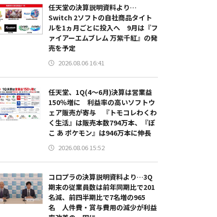
任天堂の決算説明資料より…
Switch 2ソフトの自社商品タイト
ルを1ヵ月ごとに投入へ 9月は『フ
ァイアーエムブレム 万紫千紅』の発
売を予定
2026.08.06 16:41
任天堂、1Q(4～6月)決算は営業益
150％増に 利益率の高いソフトウ
ェア販売が寄与 『トモコレわくわ
く生活』は販売本数794万本、『ぽ
こ あ ポケモン』は946万本に伸長
2026.08.06 15:52
コロプラの決算説明資料より…3Q
期末の従業員数は前年同期比で201
名減、前四半期比で7名増の965
名 人件費・賞与費用の減少が利益