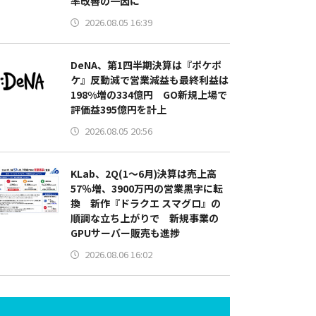
率改善の一因に
2026.08.05 16:39
DeNA、第1四半期決算は『ポケポ
ケ』反動減で営業減益も最終利益は
198%増の334億円 GO新規上場で
評価益395億円を計上
2026.08.05 20:56
KLab、2Q(1～6月)決算は売上高
57％増、3900万円の営業黒字に転
換 新作『ドラクエ スマグロ』の
順調な立ち上がりで 新規事業の
GPUサーバー販売も進捗
2026.08.06 16:02