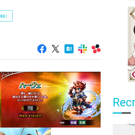
BE）
Recr