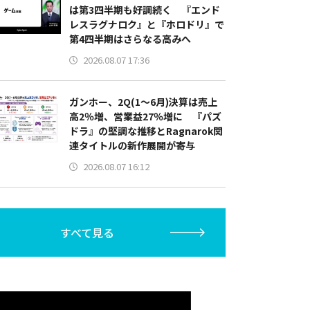
は第3四半期も好調続く 『エンド
レスラグナロク』と『ホロドリ』で
第4四半期はさらなる高みへ
2026.08.07 17:36
ガンホー、2Q(1～6月)決算は売上
高2％増、営業益27％増に 『パズ
ドラ』の堅調な推移とRagnarok関
連タイトルの新作展開が寄与
2026.08.07 16:12
すべて見る