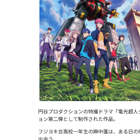
円⾕プロダクションの特撮ドラマ『電光超⼈
ョン第⼆弾として制作された作品。
フジヨキ台⾼校⼀年⽣の⿇中蓬は、ある⽇の
出会う。