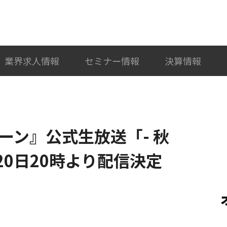
検索
カテゴリ選択
業界求人情報
セミナー情報
決算情報
レーン』公式⽣放送「- 秋
20⽇20時より配信決定