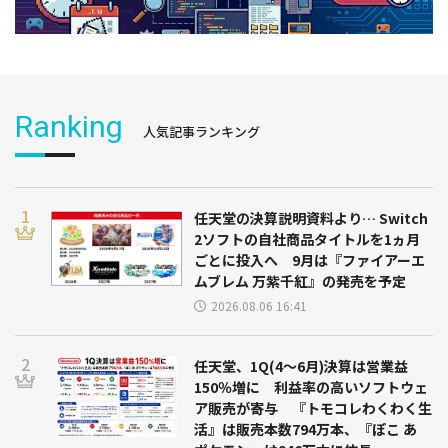
Ranking
人気記事ランキング
任天堂の決算説明資料より… Switch
2ソフトの自社商品タイトルを1ヵ月
ごとに投入へ 9月は『ファイアーエ
ムブレム 万紫千紅』の発売を予定
2026.08.06 16:41
任天堂、1Q(4～6月)決算は営業益
150％増に 利益率の高いソフトウェ
ア販売が寄与 『トモコレわくわく生
活』は販売本数794万本、『ぽこ あ