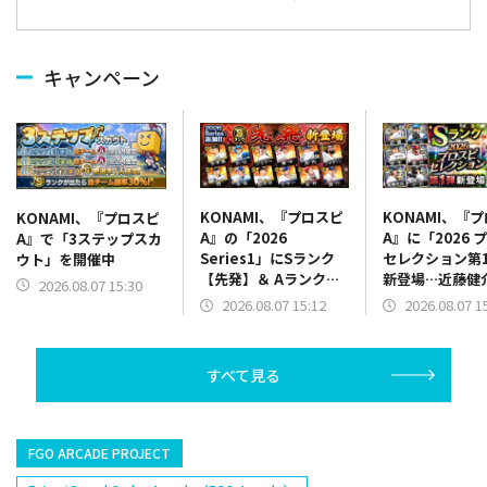
キャンペーン
KONAMI、『プロスピ
KONAMI、『
KONAMI、『プロスピ
A』の「2026
A』に「2026 
A』で「3ステップスカ
Series1」にSランク
セレクション第
ウト」を開催中
【先発】＆ Aランク
新登場…近藤健
2026.08.07 15:30
【野手】新登場…ジェ
トバンク/右翼手
2026.08.07 15:12
2026.08.07 1
リー(オリックス)、マ
藤輝明(阪神/三
ラー(中日)、奈良間大
髙橋光成(西武/
己(北海道日本ハム/二
Ｒ．マルティネ
すべて見る
塁手)、持丸泰輝(広島/
人/抑え)など
捕手)など
FGO ARCADE PROJECT