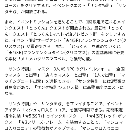
ロース」をクリアすると、イベントクエスト「サンタ特訓」「サン
タ実践」が開放される。
また、イベントミッションを進めることで、1回限定で遊べるメイ
ンクエスト「とっくん」クエストが開放される。最初の「とっく
ん」クエスト「とっくん1マハトマ流プレゼント術」をクリアする
と、イベント限定サーヴァント「★4(SR)フランケンシュタイン(ク
リスマス)」が獲得できる。また、「とっくん」を進めていくと、
「★4(SR)フランケンシュタイン(クリスマス)」の霊基再臨に必要
な素材「メカメカクリスマスベル」も獲得可能。
「サンタ特訓」︓マスター3人 VS NPC のグレイルウォー。「全国
のマスターと出撃」「店内のマスターと出撃」「1人で出撃」「マ
ッチングコード出撃」を選択できる。「サンタ特訓」には2種類の
難易度があり、「サンタ特訓 ひえひえ級」は高難易度クエストに
なる。
「サンタ特訓」や「サンタ実践」をプレイすることで、イベント
アイテム「マシュマロ入りココア」を獲得利用できる。期間限定
概念礼装「★5(SSR)トゥインクル･スター」「★4(SR)レッド･ボッ
クス」「★3フリーズ･フレーム」を装備することで、「マシュマ
ロ入りココア」の獲得数がアップする。「マシュマロ入りココ