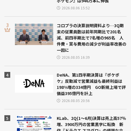
ポケモン』は946万本に伸長
2026.08.06 15:52
コロプラの決算説明資料より…3Q期
末の従業員数は前年同期比で201名
減、前四半期比で7名増の965名 人
件費・賞与費用の減少が利益率改善の
一因に
2026.08.05 16:39
DeNA、第1四半期決算は『ポケポ
ケ』反動減で営業減益も最終利益は
198%増の334億円 GO新規上場で評
価益395億円を計上
2026.08.05 20:56
KLab、2Q(1～6月)決算は売上高57％
増、3900万円の営業黒字に転換 新
作『ドラクエ スマグロ』の順調な立