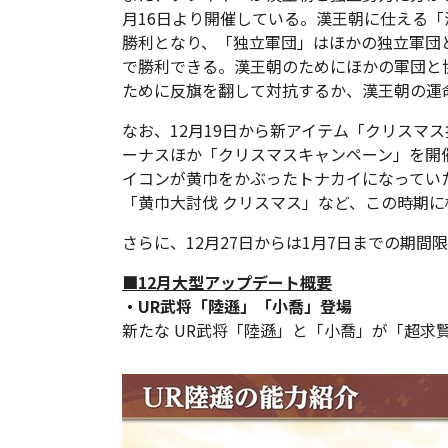
月16日より開催している。漢王朝に仕える
勝利となり、「独立軍団」はほかの独立軍団
で勝利できる。漢王朝のためにほかの軍団と
ために反旗を翻して対抗するか、漢王朝の運
なお、12月19日から新アイテム「クリスマ
ーナスほか「クリスマスキャンペーン」を開
イコンが黄巾をかぶったトナカイになってい
「黄巾大討伐 クリスマス」など、この時期
さらに、12月27日からは1月7日までの期
■12月大型アップデート概要
・UR武将「陸遜」「小喬」登場
新たな UR武将「陸遜」と「小喬」が「超求