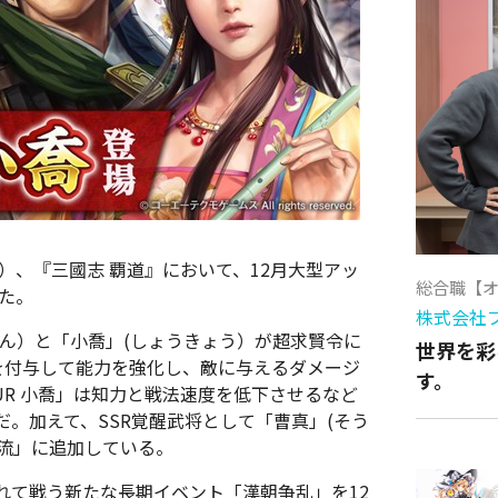
）、『三國志 覇道』において、12月大型アッ
総合職【
した。
株式会社
ん）と「小喬」(しょうきょう）が超求賢令に
世界を彩
を付与して能力を強化し、敵に与えるダメージ
す。
R 小喬」は知力と戦法速度を低下させるなど
。加えて、SSR覚醒武将として「曹真」(そう
交流」に追加している。
れて戦う新たな長期イベント「漢朝争乱」を12