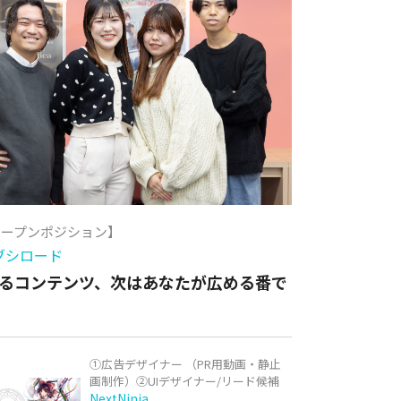
オープンポジション】
ブシロード
るコンテンツ、次はあなたが広める番で
①広告デザイナー （PR用動画・静止
画制作）②UIデザイナー/リード候補
NextNinja