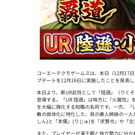
コーエーテクモゲームスは、本日（12月17日
プデートを12月16日に実施したことを発表
本日より、新UR武将として「陸遜」（りくそ
登場する。「UR 陸遜」は味方に「火属性」
を大幅に強化する知略の名将です。一方、「U
敵の弱体化に特化した、呉の美人姉妹の一人だ
しん)と「李儒」(りじゅ)を「求賢令」や「
また、プレイヤーが漢王朝と独立勢力に分か