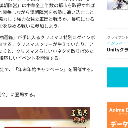
「漢朝陣営」は中華全土半数の都市を取得すれば
と競争しながら漢朝陣営を劣勢に追い込むこと
協力して強力な独立軍団と戦うか、最強になる
命を決める戦いに参加しよう。
ス抽選箱」が手に入るクリスマス特別ログインボ
クライアン
インフィニ
催する。クリスマスツリーが生えていたり、ア
Unity
たりと、クリスマスらしい小ネタを散りばめた
に相応しいイベントを開催する。
間限定で、「年末年始キャンペーン」を開催する。
賢令」に登場する。