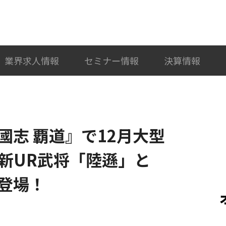
検索
カテゴリ選択
業界求人情報
セミナー情報
決算情報
國志 覇道』で12月大型
新UR武将「陸遜」と
登場！