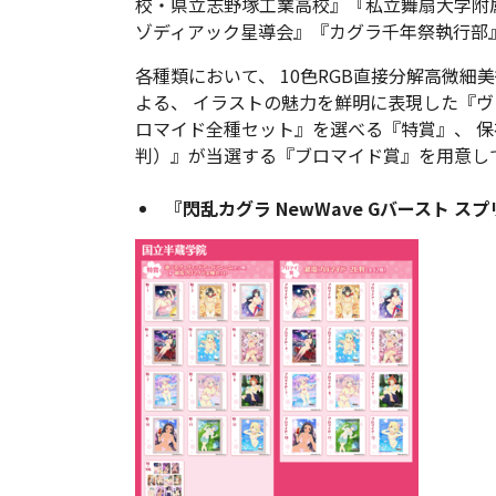
校・県立志野塚工業高校』『私立舞扇大学附
ゾディアック星導会』『カグラ千年祭執行部
各種類において、 10色RGB直接分解高微細
よる、 イラストの魅力を鮮明に表現した『
ロマイド全種セット』を選べる『特賞』、 保
判）』が当選する『ブロマイド賞』を用意し
『閃乱カグラ NewWave Gバースト 