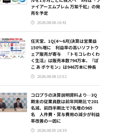
ルを1ヵ月ごとに投入へ 9月は『フ
ァイアーエムブレム 万紫千紅』の発
売を予定
2026.08.06 16:41
任天堂、1Q(4～6月)決算は営業益
150％増に 利益率の高いソフトウ
ェア販売が寄与 『トモコレわくわ
く生活』は販売本数794万本、『ぽ
こ あ ポケモン』は946万本に伸長
2026.08.06 15:52
コロプラの決算説明資料より…3Q
期末の従業員数は前年同期比で201
名減、前四半期比で7名増の965
名 人件費・賞与費用の減少が利益
率改善の一因に
2026.08.05 16:39