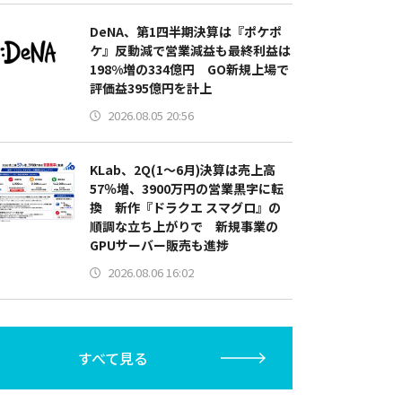
DeNA、第1四半期決算は『ポケポ
ケ』反動減で営業減益も最終利益は
198%増の334億円 GO新規上場で
評価益395億円を計上
2026.08.05 20:56
KLab、2Q(1～6月)決算は売上高
57％増、3900万円の営業黒字に転
換 新作『ドラクエ スマグロ』の
順調な立ち上がりで 新規事業の
GPUサーバー販売も進捗
2026.08.06 16:02
すべて見る