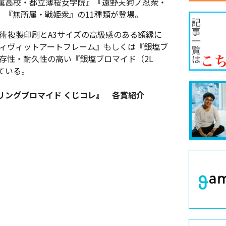
属高校・都立薄桜女学院』『遠野天狗ノ忍衆・
』『無所属・戦姫衆』の11種類が登場。
美術複製印刷とA3サイズの高級感のある額縁に
ヴィヴィットアートフレーム』もしくは『銀塩ブ
存性・耐久性の高い『銀塩ブロマイド（2L
ている。
スプリングブロマイド くじコレ』 各賞紹介