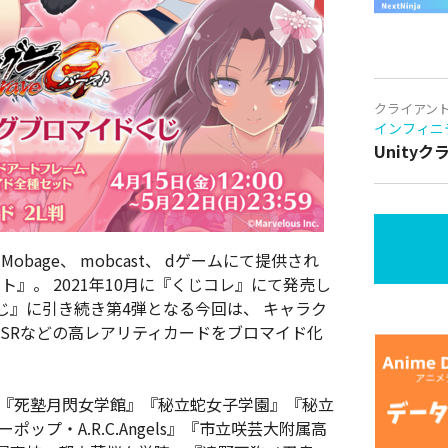
クライアン
インフィニ
Unity
Mobage、 mobcast、 dゲームにて提供され
スト』。 2021年10月に『くじコレ』にて発売し
じ』に引き続き第4弾となる今回は、 キャラク
SRなどの高レアリティカードをブロマイド化
』『死塾月閃女学館』『秘立蛇女子学園』『秘立
ップ・A.R.C.Angels』『市立咲芸大附属高