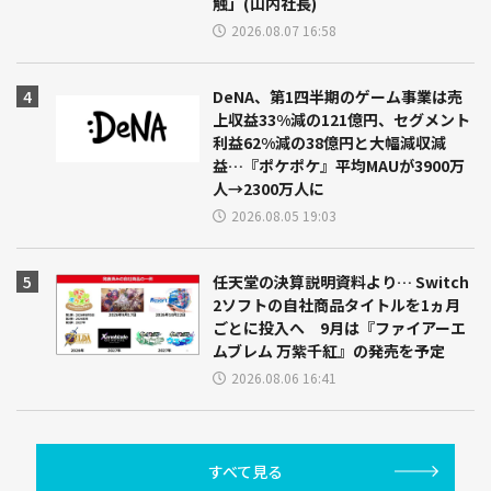
触」(山内社長)
2026.08.07 16:58
DeNA、第1四半期のゲーム事業は売
上収益33%減の121億円、セグメント
利益62%減の38億円と大幅減収減
益…『ポケポケ』平均MAUが3900万
人→2300万人に
2026.08.05 19:03
任天堂の決算説明資料より… Switch
2ソフトの自社商品タイトルを1ヵ月
ごとに投入へ 9月は『ファイアーエ
ムブレム 万紫千紅』の発売を予定
2026.08.06 16:41
すべて見る