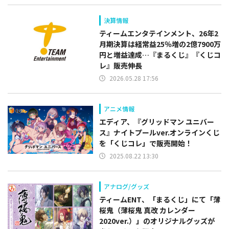
決算情報
ティームエンタテインメント、26年2
月期決算は経常益25％増の2億7900万
円と増益達成…『まるくじ』『くじコ
レ』販売伸長
2026.05.28 17:56
アニメ情報
エディア、『グリッドマン ユニバー
ス』ナイトプールver.オンラインくじ
を「くじコレ」で販売開始！
2025.08.22 13:30
アナログ/グッズ
ティームENT、「まるくじ」にて「薄
桜鬼（薄桜鬼 真改 カレンダー
2020ver.）」のオリジナルグッズが