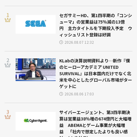
セガサミーHD、第1四半期の「コンシ
ューマ」の営業益は75％減の13億
円 主力タイトルを下期投入予定 ウ
ィッシュリスト登録は好調
2026.08.07 12:32
KLabの決算説明資料より…新作『僕
のヒーローアカデミア UNITED
SURVIVAL』は日本国内だけでなく北
米を中心としたグローバル市場がター
ゲットに
2026.08.06 17:03
サイバーエージェント、第3四半期決
算は営業益38％増の674億円と大幅増
益 ABEMAとゲーム事業が大幅増
益 「社内で想定したよりも良い感