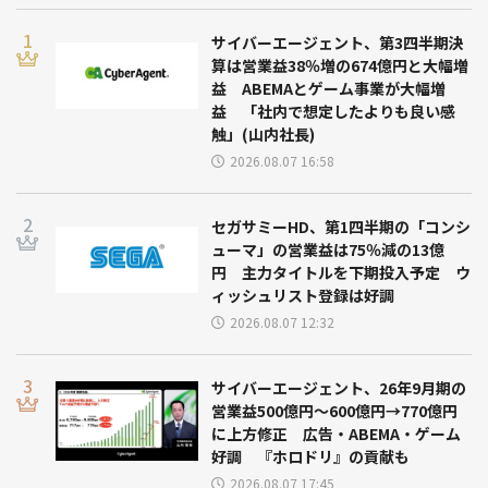
サイバーエージェント、第3四半期決
算は営業益38％増の674億円と大幅増
益 ABEMAとゲーム事業が大幅増
益 「社内で想定したよりも良い感
触」(山内社長)
2026.08.07 16:58
セガサミーHD、第1四半期の「コンシ
ューマ」の営業益は75％減の13億
円 主力タイトルを下期投入予定 ウ
ィッシュリスト登録は好調
2026.08.07 12:32
サイバーエージェント、26年9月期の
営業益500億円～600億円→770億円
に上方修正 広告・ABEMA・ゲーム
好調 『ホロドリ』の貢献も
2026.08.07 17:45