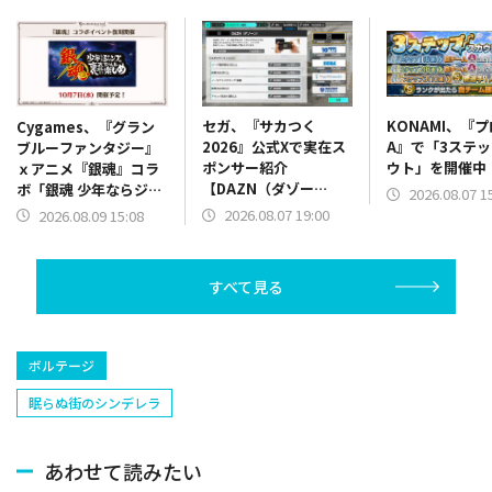
セガ、『サカつく
KONAMI、『
Cygames、『グラン
2026』公式Xで実在ス
A』で「3ステ
ブルーファンタジー』
ポンサー紹介
ウト」を開催中
ｘアニメ『銀魂』コラ
【DAZN（ダゾー
ボ「銀魂 少年ならジャ
2026.08.07 1
ン）】篇をポスト
ンプの裏表紙までちゃ
2026.08.07 19:00
2026.08.09 15:08
んと楽しめ」を復刻開
催
すべて見る
ボルテージ
眠らぬ街のシンデレラ
あわせて読みたい