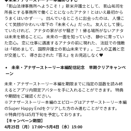
「影山法律事務所へようこそ！」新米弁護士として、 影山祐司を
所長とする事務所で働くことになったアナタ！とはいえ最初から
うまくはいかず……。 凹んでいるところに出会ったのは、 人懐こ
くて笑顔がかわいい年下の『未来くん』だった。 友人として接し
ていたけれど、 アナタの家がボヤ騒ぎ？！帰る場所がないアナタ
は未来を頼ることに。 未来の一面を知っていき、 静かに育ってい
た恋心。 恋に仕事に邁進するアナタの前に現れた、 法廷での強敵
は――「初めまして、 国際弁護士の影山未来です」。 二人の正義と恋
が交差して、 導き出された『答え』をお見逃しなく♥
未来・アナザーストーリー本編配信記念 早期クリアキャンペ
ーン
未来・アナザーストーリー本編を期限までに指定の話数を読み終
えるとアプリ内限定アバターを手に入れることができます。 特典
や期間をご確認ください。
※アナザーストーリー本編のエピローグはアナザーストーリー本編
のSuper Happy Endをクリアした方のみ進むことができます。
※特典付与は5月下旬を予定しております。
【キャンペーン期間】
4月25日（月）17:00～5月4日（水）15:00