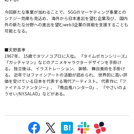
今回新たな事業が加わることで、 SGGのマーケティング事業との
シナジー効果も見込め、 海外から日本進出を望む企業及び、 国内
外の新たな分野への進出を望むweb3企業の挑戦を支援することも
可能となる。
■天野喜孝
1967年、 15歳でタツノコプロに入社。 『タイムボカンシリーズ』
『ガッチャマン』などのアニメキャラクターデザインを手掛け
る。 独立後は、 イラストレーション、 装幀、 舞台美術を手掛け
る。 近年ではファインアートの活動が認められ、 世界的に高い評
価を受けている日本を代表する現代アーティスト。 代表作に『フ
ァイナルファンタジー』、 『吸血鬼ハンターD』、 『やさいのよ
うせい/N.Y.SALAD』などがある。