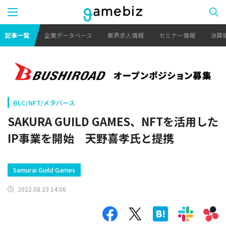
記事一覧
企業データベース
業界求人情報
セミナー情報
決算
BLC/NFT/メタバース
SAKURA GUILD GAMES、NFTを活用した
IP事業を開始 天野喜孝氏と提携
Samurai Guild Games
2022.08.23 14:06