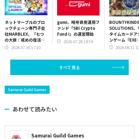
gumi、暗号資産運用フ
BOUNTYKIND
ネットマーブルのブロ
ァンド「SBI Crypto
SOLUTIONS
ックチェーン専門子会
Fund I」の運営開始
タイムカードア
社MARBLEX、『七つ
ンゲーム『EXE
の大罪：戒めの復活
2026.07.28 18:59
ARENA』が事
NFT』を正式リリース
2026.06.11 1
2026.07.30 17:10
ャンペーンを開
すべて見る
Samurai Guild Games
あわせて読みたい
Samurai Guild Games