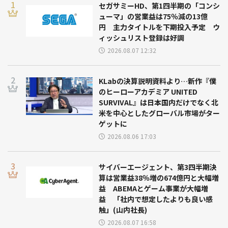
セガサミーHD、第1四半期の「コンシ
ューマ」の営業益は75％減の13億
円 主力タイトルを下期投入予定 ウ
ィッシュリスト登録は好調
2026.08.07 12:32
KLabの決算説明資料より…新作『僕
のヒーローアカデミア UNITED
SURVIVAL』は日本国内だけでなく北
米を中心としたグローバル市場がター
ゲットに
2026.08.06 17:03
サイバーエージェント、第3四半期決
算は営業益38％増の674億円と大幅増
益 ABEMAとゲーム事業が大幅増
益 「社内で想定したよりも良い感
触」(山内社長)
2026.08.07 16:58