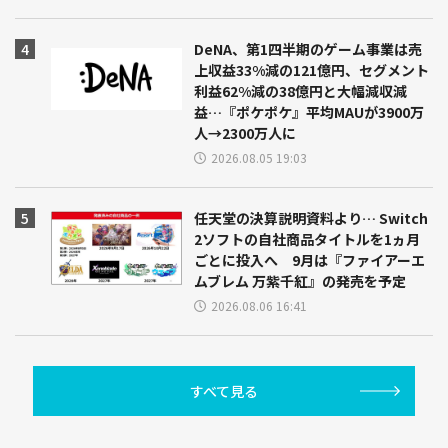
DeNA、第1四半期のゲーム事業は売
上収益33%減の121億円、セグメント
利益62%減の38億円と大幅減収減
益…『ポケポケ』平均MAUが3900万
人→2300万人に
2026.08.05 19:03
任天堂の決算説明資料より… Switch
2ソフトの自社商品タイトルを1ヵ月
ごとに投入へ 9月は『ファイアーエ
ムブレム 万紫千紅』の発売を予定
2026.08.06 16:41
すべて見る