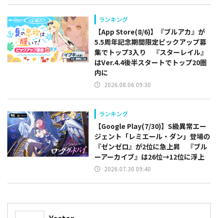
ランキング
【App Store(8/6)】『ブルアカ』が
5.5周年記念期間限定ピックアップ募
集でトップ3入り 『スターレイル』
はVer.4.4後半スタートでトップ20圏
内に
2026.08.06 09:30
ランキング
【Google Play(7/30)】S級異常エー
ジェント「レミエール・ダン」登場の
『ゼンゼロ』が2位に急上昇 『ブル
ーアーカイブ』は26位→12位に浮上
2026.07.30 09:40
Yostar