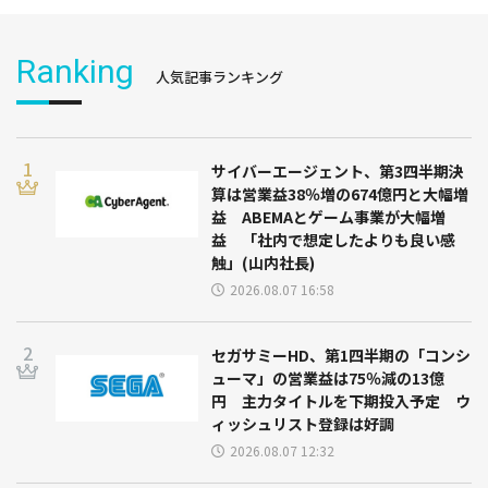
Ranking
人気記事ランキング
サイバーエージェント、第3四半期決
算は営業益38％増の674億円と大幅増
益 ABEMAとゲーム事業が大幅増
益 「社内で想定したよりも良い感
触」(山内社長)
2026.08.07 16:58
セガサミーHD、第1四半期の「コンシ
ューマ」の営業益は75％減の13億
円 主力タイトルを下期投入予定 ウ
ィッシュリスト登録は好調
2026.08.07 12:32