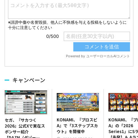
キャンペーン
KONAMI、『プロスピ
KONAMI、『
セガ、『サカつく
A』で「3ステップスカ
A』の「2026
2026』公式Xで実在ス
ウト」を開催中
Series1」にS
ポンサー紹介
【先発】＆ Aラ
【DAZN（ダゾー