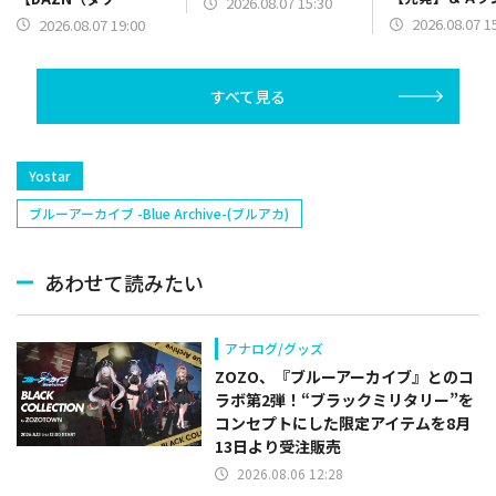
2026.08.07 15:30
【野手】新登場
ン）】篇をポスト
2026.08.07 1
2026.08.07 19:00
リー(オリックス
ラー(中日)、奈
己(北海道日本ハ
すべて見る
塁手)、持丸泰輝
捕手)など
Yostar
ブルーアーカイブ -Blue Archive-(ブルアカ)
あわせて読みたい
アナログ/グッズ
ZOZO、『ブルーアーカイブ』とのコ
ラボ第2弾！“ブラックミリタリー”を
コンセプトにした限定アイテムを8月
13日より受注販売
2026.08.06 12:28