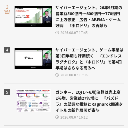
サイバーエージェント、26年9月期の
営業益500億円～600億円→770億円
に上方修正 広告・ABEMA・ゲーム
好調 『ホロドリ』の貢献も
2026.08.07 17:45
サイバーエージェント、ゲーム事業は
第3四半期も好調続く 『エンドレス
ラグナロク』と『ホロドリ』で第4四
半期はさらなる高みへ
2026.08.07 17:36
ガンホー、2Q(1～6月)決算は売上高
2％増、営業益27％増に 『パズド
ラ』の堅調な推移とRagnarok関連タ
イトルの新作展開が寄与
2026.08.07 16:12