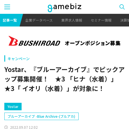
記事一覧
企業データベース
業界求人情報
セミナー情報
決算
キャンペーン
Yostar、『ブルーアーカイブ』でピックア
ップ募集開催！ ★3 「ヒナ（水着）」
★3「 イオリ（水着）」が対象に！
Yostar
ブルーアーカイブ -Blue Archive-(ブルアカ)
2022.09.07 12:02