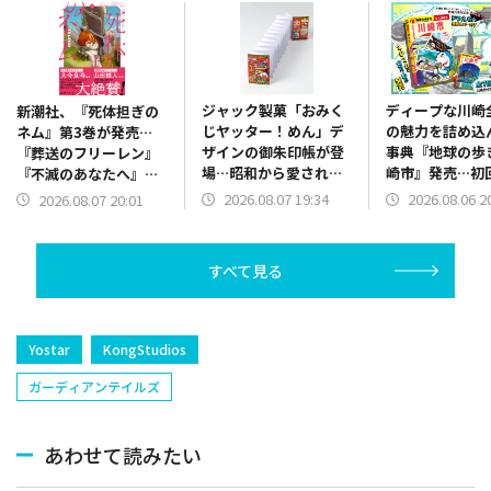
ジャック製菓「おみく
ディープな川崎
新潮社、『死体担ぎの
じヤッター！めん」デ
の魅力を詰め込
ネム』第3巻が発売…
ザインの御朱印帳が登
事典『地球の歩
『葬送のフリーレン』
場…昭和から愛される
崎市』発売…初
『不滅のあなたへ』著
駄菓子キャラと御朱印
で「ドラえもん
者大絶賛のファンタジ
2026.08.07 19:34
2026.08.06 2
2026.08.07 20:01
巡り！
下ろし特別カバ
ー漫画
すべて見る
Yostar
KongStudios
ガーディアンテイルズ
あわせて読みたい