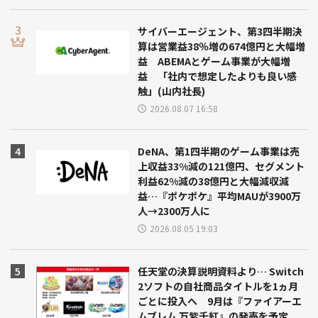
サイバーエージェント、第3四半期決
算は営業益38％増の674億円と大幅増
益 ABEMAとゲーム事業が大幅増
益 「社内で想定したよりも良い感
触」(山内社長)
2026.08.07 16:58
DeNA、第1四半期のゲーム事業は売
上収益33%減の121億円、セグメント
利益62%減の38億円と大幅減収減
益…『ポケポケ』平均MAUが3900万
人→2300万人に
2026.08.05 19:03
任天堂の決算説明資料より… Switch
2ソフトの自社商品タイトルを1ヵ月
ごとに投入へ 9月は『ファイアーエ
ムブレム 万紫千紅』の発売を予定