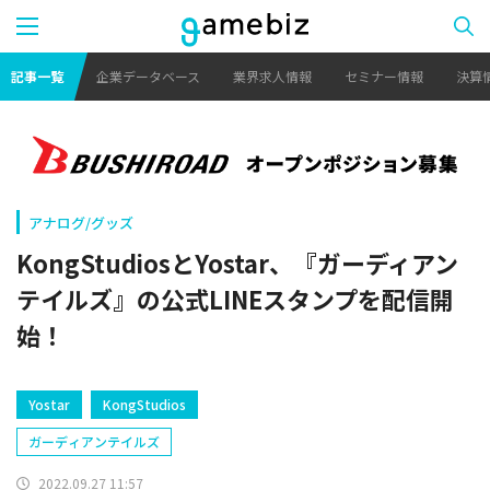
記事一覧
企業データベース
業界求人情報
セミナー情報
決算
アナログ/グッズ
KongStudiosとYostar、『ガーディアン
テイルズ』の公式LINEスタンプを配信開
始！
Yostar
KongStudios
ガーディアンテイルズ
2022.09.27 11:57