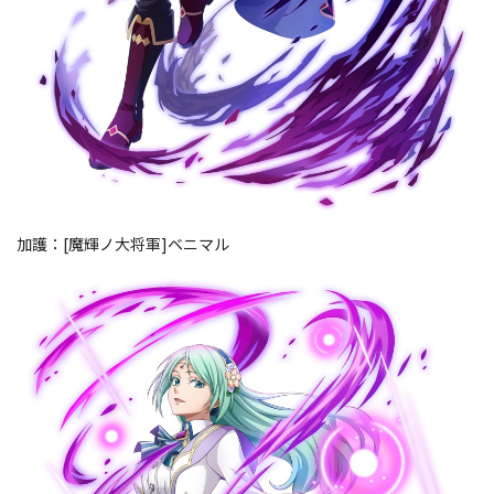
加護：[魔輝ノ大将軍]ベニマル