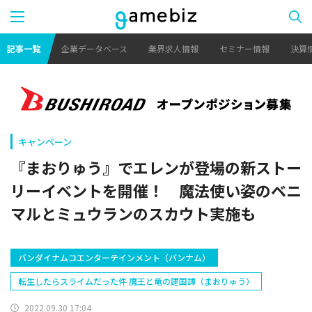
記事一覧
企業データベース
業界求人情報
セミナー情報
決算
キャンペーン
『まおりゅう』でエレンが登場の新ストー
リーイベントを開催！ 魔法使い姿のベニ
マルとミュウランのスカウト実施も
バンダイナムコエンターテインメント（バンナム）
転生したらスライムだった件 魔王と竜の建国譚（まおりゅう）
2022.09.30 17:04