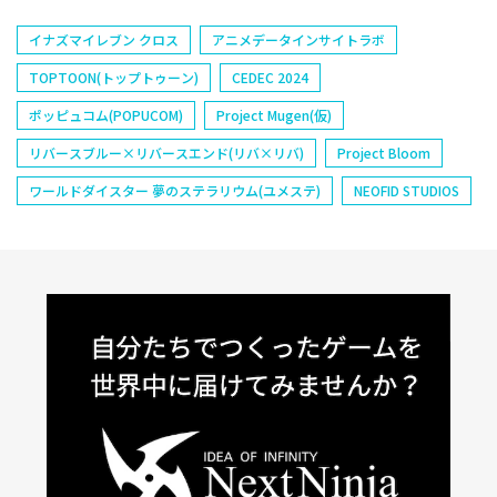
イナズマイレブン クロス
アニメデータインサイトラボ
TOPTOON(トップトゥーン)
CEDEC 2024
ポッピュコム(POPUCOM)
Project Mugen(仮)
リバースブルー×リバースエンド(リバ×リバ)
Project Bloom
ワールドダイスター 夢のステラリウム(ユメステ)
NEOFID STUDIOS