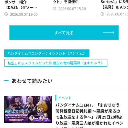
ウト」を開催中
Series1」にS
ポンサー紹介
【先発】＆ Aラ
【DAZN（ダゾー
2026.08.07 15:30
【野手】新登場
ン）】篇をポスト
2026.08.07 1
2026.08.07 19:00
リー(オリックス
ラー(中日)、奈
己(北海道日本ハ
すべて見る
塁手)、持丸泰輝
捕手)など
バンダイナムコエンターテインメント（バンナム）
転生したらスライムだった件 魔王と竜の建国譚（まおりゅう）
あわせて読みたい
イベント
バンダイナムコENT、「まおりゅう
開発観察日記特別編 ～悪魔が来るの
で生放送をする件～」7月29日20時よ
り放送…悪魔三人娘が描かれたイベン