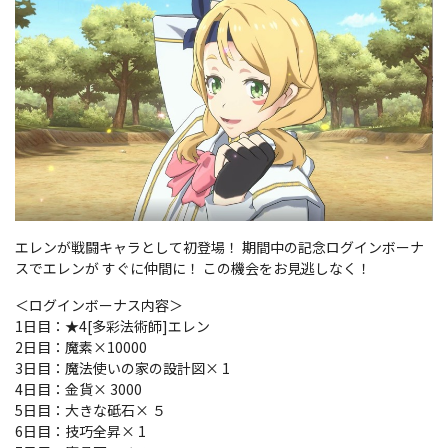
エレンが戦闘キャラとして初登場！ 期間中の記念ログインボーナ
スでエレンが すぐに仲間に！ この機会をお見逃しなく！
＜ログインボーナス内容＞
1日目：★4[多彩法術師]エレン
2日目：魔素×10000
3日目：魔法使いの家の設計図× 1
4日目：金貨× 3000
5日目：大きな砥石× ５
6日目：技巧全昇× 1