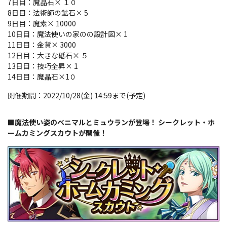
7日目：魔晶石× １０
8日目：法術師の鉱石× 5
9日目：魔素× 10000
10日目：魔法使いの家のの設計図× 1
11日目：金貨× 3000
12日目：大きな砥石× ５
13日目：技巧全昇× 1
14日目：魔晶石×1０
開催期間：2022/10/28(金) 14:59まで(予定)
■魔法使い姿のベニマルとミュウランが登場！ シークレット・ホ
ームカミングスカウトが開催！