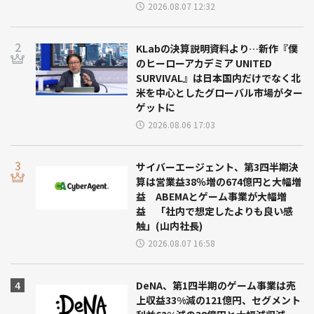
2026.08.07 12:32
KLabの決算説明資料より…新作『僕
のヒーローアカデミア UNITED
SURVIVAL』は日本国内だけでなく北
米を中心としたグローバル市場がター
ゲットに
2026.08.06 17:03
サイバーエージェント、第3四半期決
算は営業益38％増の674億円と大幅増
益 ABEMAとゲーム事業が大幅増
益 「社内で想定したよりも良い感
触」(山内社長)
2026.08.07 16:58
DeNA、第1四半期のゲーム事業は売
上収益33%減の121億円、セグメント