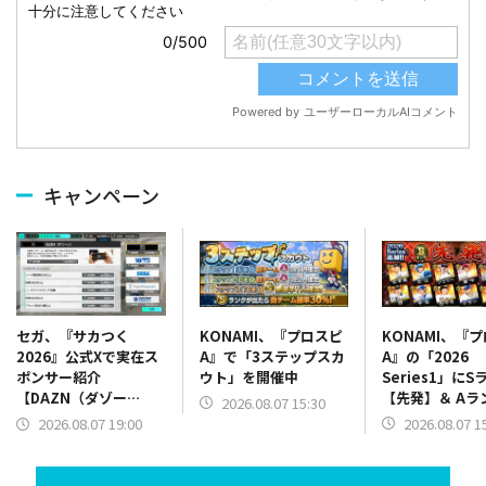
キャンペーン
KONAMI、『プロスピ
KONAMI、『
セガ、『サカつく
A』で「3ステップスカ
A』の「2026
2026』公式Xで実在ス
ウト」を開催中
Series1」にS
ポンサー紹介
【先発】＆ Aラ
【DAZN（ダゾー
2026.08.07 15:30
【野手】新登場
ン）】篇をポスト
2026.08.07 1
2026.08.07 19:00
リー(オリックス
ラー(中日)、奈
己(北海道日本ハ