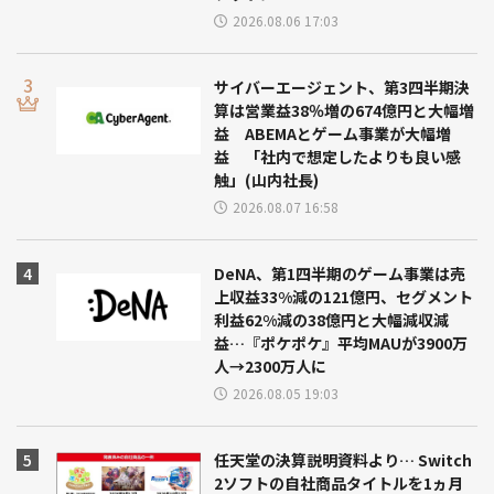
2026.08.06 17:03
サイバーエージェント、第3四半期決
算は営業益38％増の674億円と大幅増
益 ABEMAとゲーム事業が大幅増
益 「社内で想定したよりも良い感
触」(山内社長)
2026.08.07 16:58
DeNA、第1四半期のゲーム事業は売
上収益33%減の121億円、セグメント
利益62%減の38億円と大幅減収減
益…『ポケポケ』平均MAUが3900万
人→2300万人に
2026.08.05 19:03
任天堂の決算説明資料より… Switch
2ソフトの自社商品タイトルを1ヵ月