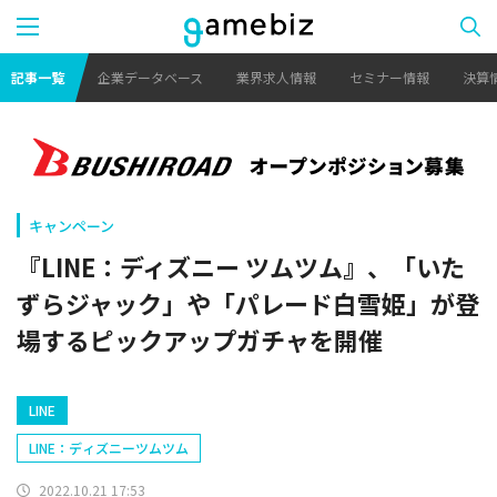
記事一覧
企業データベース
業界求人情報
セミナー情報
決算
キャンペーン
『LINE：ディズニー ツムツム』、「いた
ずらジャック」や「パレード白雪姫」が登
場するピックアップガチャを開催
LINE
LINE：ディズニーツムツム
2022.10.21 17:53