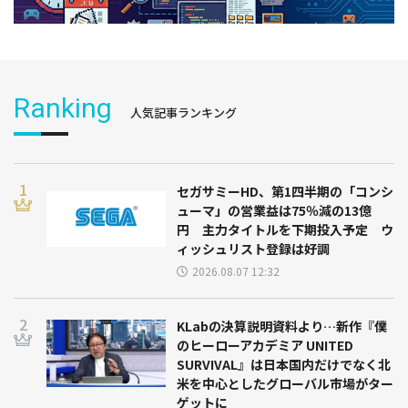
Ranking
人気記事ランキング
セガサミーHD、第1四半期の「コンシ
ューマ」の営業益は75％減の13億
円 主力タイトルを下期投入予定 ウ
ィッシュリスト登録は好調
2026.08.07 12:32
KLabの決算説明資料より…新作『僕
のヒーローアカデミア UNITED
SURVIVAL』は日本国内だけでなく北
米を中心としたグローバル市場がター
ゲットに