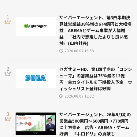
サイバーエージェント、第3四半期決
算は営業益38％増の674億円と大幅増
益 ABEMAとゲーム事業が大幅増
益 「社内で想定したよりも良い感
触」(山内社長)
2026.08.07 16:58
セガサミーHD、第1四半期の「コンシ
ューマ」の営業益は75％減の13億
円 主力タイトルを下期投入予定 ウ
ィッシュリスト登録は好調
2026.08.07 12:32
サイバーエージェント、26年9月期の
営業益500億円～600億円→770億円
に上方修正 広告・ABEMA・ゲーム
好調 『ホロドリ』の貢献も