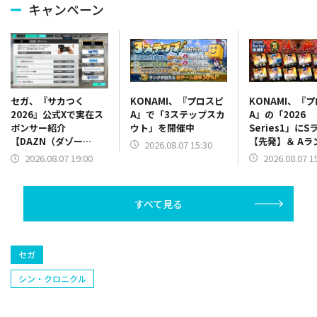
キャンペーン
KONAMI、『プロスピ
KONAMI、『
セガ、『サカつく
A』で「3ステップスカ
A』の「2026
2026』公式Xで実在ス
ウト」を開催中
Series1」にS
ポンサー紹介
【先発】＆ Aラ
【DAZN（ダゾー
2026.08.07 15:30
【野手】新登場
ン）】篇をポスト
2026.08.07 1
2026.08.07 19:00
リー(オリックス
ラー(中日)、奈
己(北海道日本ハ
すべて見る
塁手)、持丸泰輝
捕手)など
セガ
シン・クロニクル