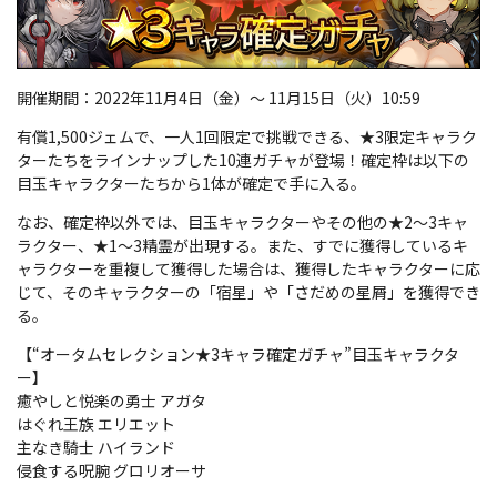
開催期間：2022年11月4日（金）～ 11月15日（火）10:59
有償1,500ジェムで、一人1回限定で挑戦できる、★3限定キャラク
ターたちをラインナップした10連ガチャが登場！確定枠は以下の
目玉キャラクターたちから1体が確定で手に入る。
なお、確定枠以外では、目玉キャラクターやその他の★2～3キャ
ラクター、★1～3精霊が出現する。また、すでに獲得しているキ
ャラクターを重複して獲得した場合は、獲得したキャラクターに応
じて、そのキャラクターの「宿星」や「さだめの星屑」を獲得でき
る。
【“オータムセレクション★3キャラ確定ガチャ”目玉キャラクタ
ー】
癒やしと悦楽の勇士 アガタ
はぐれ王族 エリエット
主なき騎士 ハイランド
侵食する呪腕 グロリオーサ