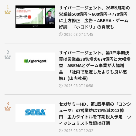
サイバーエージェント、26年9月期の
営業益500億円～600億円→770億円
に上方修正 広告・ABEMA・ゲーム
好調 『ホロドリ』の貢献も
2026.08.07 17:45
サイバーエージェント、第3四半期決
算は営業益38％増の674億円と大幅増
益 ABEMAとゲーム事業が大幅増
益 「社内で想定したよりも良い感
触」(山内社長)
2026.08.07 16:58
セガサミーHD、第1四半期の「コンシ
ューマ」の営業益は75％減の13億
円 主力タイトルを下期投入予定 ウ
ィッシュリスト登録は好調
2026.08.07 12:32