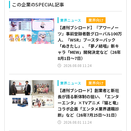
この企業のSPECIAL記事
業界向け
業界ニュース
【週刊ブシロード】『アワーノー
ツ』事前登録者数グローバル100万
人、『WSR』ブースターパック
「ぬきたし」、「夢ノ結唱」新キ
ャラ「MEW」開発決定など（26年
8月1日～7日）
2026.08.08 11:24
業界向け
業界ニュース
【週刊ブシロード】創業者と新社
長が語る新体制の狙い、「エンタ
ーエンタ」×TVアニメ『猫と竜』
コラボ企画「エンタメ業界適職診
断」など（26年7月25日～31日）
2026.08.01 11:24