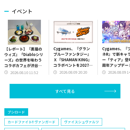
イベント
Cygames、『グラン
Cygames、『
【レポート】『黒猫の
ブルーファンタジー』
ネR』で新キャ
ウィズ』「Diabloシリ
Ｘ『SHAMAN KING』
ー「ティア」登場
ーズ」の世界を味わう
コラボベントを2027年
周年アップデー
コラボカフェが渋谷・
1月15日に開催決定
ラボ情報を8.5 
ORBcafeで開催 録り
2026.08.09 20:20
2026.08.09 1
2026.08.10 11:52
前生放送で発表
下ろしボイスや限定メ
ニューで没入感を演出
すべて見る
ブシロード
カードファイト!! ヴァンガード
ヴァイスシュヴァルツ