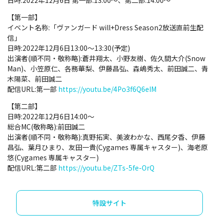
日時:2022年12月6日 第一部:13:00～、第二部:14:00～
【第一部】
イベント名称:「ヴァンガード will+Dress Season2放送直前生配
信」
日時:2022年12月6日13:00～13:30(予定)
出演者(順不同・敬称略):蒼井翔太、小野友樹、佐久間大介(Snow
Man)、小笠原仁、各務華梨、伊藤昌弘、森嶋秀太、前田誠二、青
木陽菜、前田誠二
配信URL:第一部
https://youtu.be/4Po3f6Q6eIM
【第二部】
日時:2022年12月6日14:00～
総合MC(敬称略):前田誠二
出演者(順不同・敬称略):真野拓実、美波わかな、西尾夕香、伊藤
昌弘、葉月ひまり、友田一貴(Cygames 専属キャスター)、海老原
悠(Cygames 専属キャスター)
配信URL:第二部
https://youtu.be/ZTs-5fe-OrQ
特設サイト