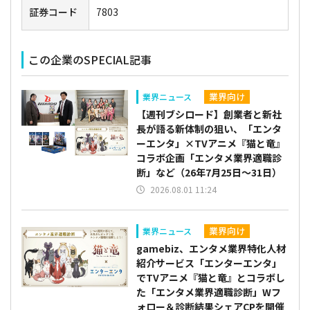
証券コード
7803
この企業のSPECIAL記事
業界向け
業界ニュース
【週刊ブシロード】創業者と新社
長が語る新体制の狙い、「エンタ
ーエンタ」×TVアニメ『猫と竜』
コラボ企画「エンタメ業界適職診
断」など（26年7月25日～31日）
2026.08.01 11:24
業界向け
業界ニュース
gamebiz、エンタメ業界特化人材
紹介サービス「エンターエンタ」
でTVアニメ『猫と竜』とコラボし
た「エンタメ業界適職診断」Wフ
ォロー＆診断結果シェアCPを開催