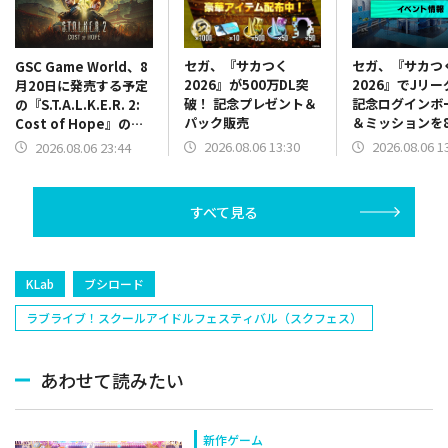
セガ、『サカつく
セガ、『サカつ
GSC Game World、8
2026』が500万DL突
2026』でJリ
月20日に発売する予定
破！ 記念プレゼント＆
記念ログインボ
の『S.T.A.L.K.E.R. 2:
パック販売
＆ミッションを
Cost of Hope』のロ
13時より開催
ケーションを紹介する
2026.08.06 13:30
2026.08.06 1
2026.08.06 23:44
最新映像を公開
すべて見る
KLab
ブシロード
ラブライブ！スクールアイドルフェスティバル（スクフェス）
あわせて読みたい
新作ゲーム