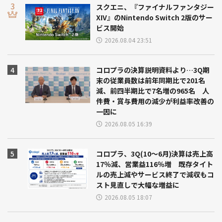
スクエニ、『ファイナルファンタジー
XIV』のNintendo Switch 2版のサー
ビス開始
2026.08.04 23:51
コロプラの決算説明資料より…3Q期
末の従業員数は前年同期比で201名
減、前四半期比で7名増の965名 人
件費・賞与費用の減少が利益率改善の
一因に
2026.08.05 16:39
コロプラ、3Q(10～6月)決算は売上高
17％減、営業益116％増 既存タイト
ルの売上減やサービス終了で減収もコ
スト見直しで大幅な増益に
2026.08.05 18:07