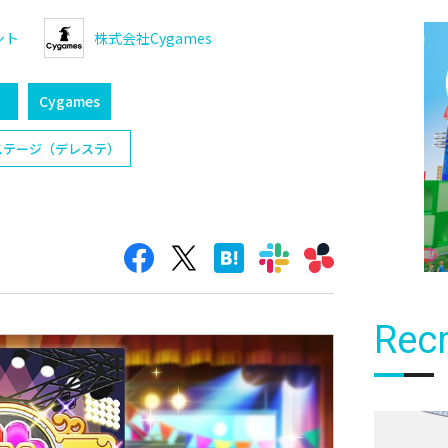
ント
株式会社Cygames
）
Cygames
ステージ（デレステ）
Recr