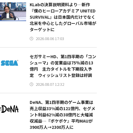
KLabの決算説明資料より…新作
『僕のヒーローアカデミア UNITED
SURVIVAL』は日本国内だけでなく
北米を中心としたグローバル市場が
ターゲットに
2026.08.06 17:03
セガサミーHD、第1四半期の「コン
シューマ」の営業益は75％減の13
億円 主力タイトルを下期投入予
定 ウィッシュリスト登録は好調
2026.08.07 12:32
DeNA、第1四半期のゲーム事業は
売上収益33%減の121億円、セグメ
ント利益62%減の38億円と大幅減
収減益…『ポケポケ』平均MAUが
3900万人→2300万人に