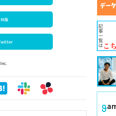
MM版
itter
nc.