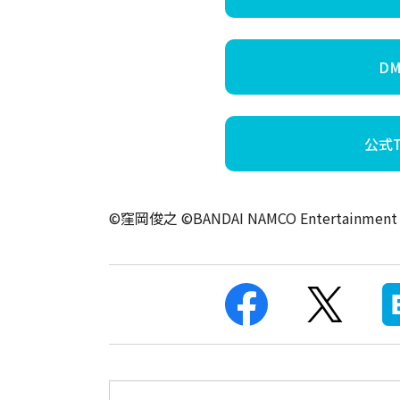
D
公式Tw
©窪岡俊之 ©BANDAI NAMCO Entertainment I