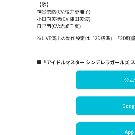
【歌】
神谷奈緒(CV:松井恵理子)
小日向美穂(CV:津田美波)
日野茜(CV:赤崎千夏)
※LIVE演出の動作設定は「2D標準」「2D
■『アイドルマスター シンデレラガールズ 
公式
Googl
App 