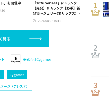
ウト」を開催中
「2026 Series1」にSランク
【先発】＆ Aランク【野手】新
5:30
登場…ジェリー(オリックス)、
マラー(中日)、奈良間大己(北海
2026.08.07 15:12
道日本ハム/二塁手)、持丸泰輝
(広島/捕手)など
て見る
ント
株式会社Cygames
）
Cygames
ステージ（デレステ）