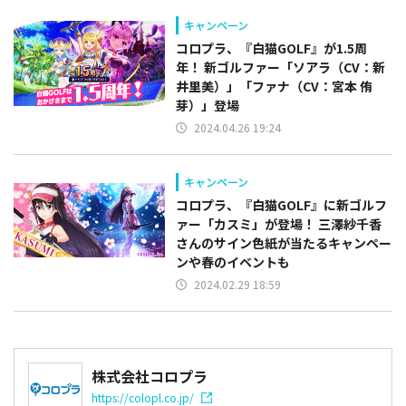
キャンペーン
コロプラ、『白猫GOLF』が1.5周
年！ 新ゴルファー「ソアラ（CV：新
井里美）」「ファナ（CV：宮本 侑
芽）」登場
2024.04.26 19:24
キャンペーン
コロプラ、『白猫GOLF』に新ゴルフ
ァー「カスミ」が登場！ 三澤紗千香
さんのサイン色紙が当たるキャンペー
ンや春のイベントも
2024.02.29 18:59
株式会社コロプラ
https://colopl.co.jp/