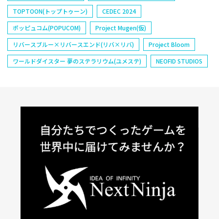
TOPTOON(トップトゥーン)
CEDEC 2024
ポッピュコム(POPUCOM)
Project Mugen(仮)
リバースブルー×リバースエンド(リバ×リバ)
Project Bloom
ワールドダイスター 夢のステラリウム(ユメステ)
NEOFID STUDIOS