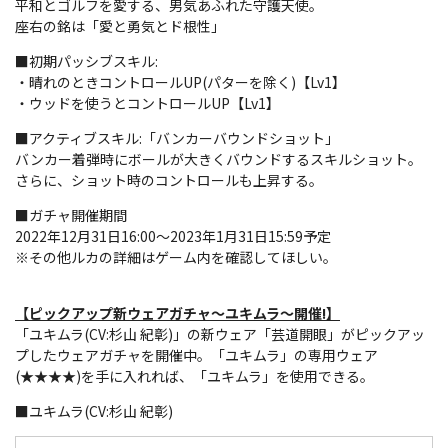
平和とゴルフを愛する、男気あふれた守護天使。
座右の銘は「愛と勇気とド根性」
■初期パッシブスキル:
・晴れのときコントロールUP(パターを除く)【Lv1】
・ウッドを使うとコントロールUP【Lv1】
■アクティブスキル:「バンカーバウンドショット」
バンカー着弾時にボールが大きくバウンドするスキルショット。
さらに、ショット時のコントロールも上昇する。
■ガチャ開催期間
2022年12月31日16:00～2023年1月31日15:59予定
※その他ルカの詳細はゲーム内を確認してほしい。
【ピックアップ新ウェアガチャ～ユキムラ～開催!】
「ユキムラ(CV:杉山 紀彰)」の新ウェア「芸道開眼」がピックアッ
プしたウェアガチャを開催中。「ユキムラ」の専用ウェア
(★★★★)を手に入れれば、「ユキムラ」を使用できる。
■ユキムラ(CV:杉山 紀彰)