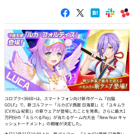
コロプラ<3668>は、スマートフォン向け新作ゲーム『白猫
GOLF』で、新ゴルファー「ルカ(CV:茜屋 日海夏)」と「ユキムラ
(CV:杉山 紀彰)」の新ウェアが登場したことを発表。さらに最大1
万円分の「えらべるPay」が当たるゲーム内大会「New Year キャ
ッシュトーナメント」の開催が決定した。
本日12月31日16:00より、新ゴルファー「ルカ(CV:茜屋 日海夏)」