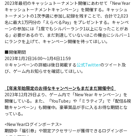
2023年最初のキャッシュトーナメント開催にあわせて「New Year
キャッシュトーナメントキャンペーン」を開催する。キャッシュ
トーナメントの1次予選に参加し記録を残すことで、合計で2,023
名に最大1万円分の「えらべるPay」をプレゼントする。キャンペ
ーンの参加には「1度でもシルバーランク1以上になったことがあ
る」必要があるので、まだ到達していないはこの機会にシルバー1
にランクを上げて、キャンペーン開催を待ってほしい。
■開催期間
2023年1月2日16:00～1月4日11:59
※キャンペーンの詳細は後日掲載する
公式Twitter
のツイート及
び、ゲーム内お知らせを確認してほしい。
【年末年始限定のお得なキャンペーンもまだまだ開催中!】
2023年12月29日より、ゲーム内で「New Year キャンペーン」を
開催している。また、「YouTube」や「ミラティブ」で「配信&視
聴キャンペーン」も開催中。豪華賞品が手に入るお得な期間とな
っている。
<New Yearログインボーナス>
期間中「福引券」や限定アクセサリーが獲得できるログインボー