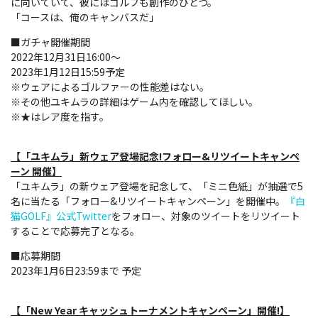
に向いていて、彼にはゴルフも創作のひとつ。
「コースは、俺のキャンバスだ」
■ガチャ開催期間
2022年12月31日16:00～
2023年1月12日15:59予定
※ウェアによるゴルファーの性能差はない。
※その他ユキムラの詳細はゲーム内を確認してほしい。
※★はレア度を指す。
【「ユキムラ」新ウェア登場記念!フォロー&リツイートキャンペ
ーン 開催】
「ユキムラ」の新ウェア登場を記念して、「ミニ色紙」が抽選で5
名に当たる「フォロー&リツイートキャンペーン」を開催中。
『白
猫GOLF』公式Twitter
をフォロー、対象のツイートをリツイート
することで応募完了となる。
■応募期間
2023年1月6日23:59まで 予定
【「New Year キャッシュトーナメントキャンペーン」開催!】