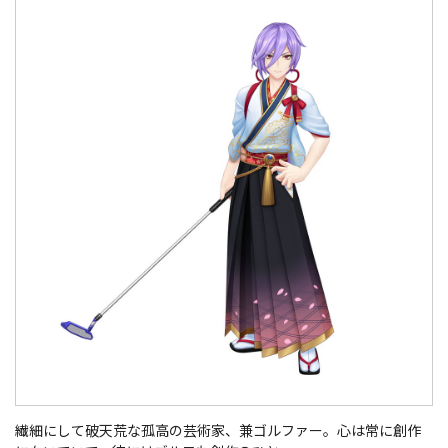
繊細にして破天荒な孤高の芸術家、兼ゴルファー。心は常に創作