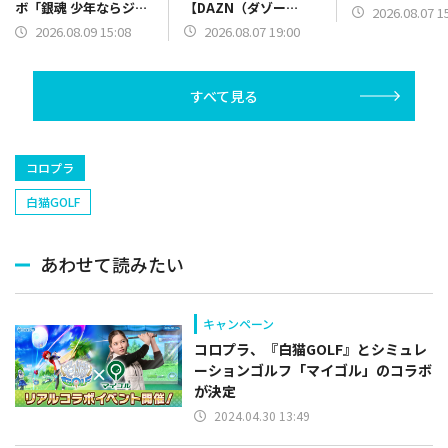
【DAZN（ダゾー
ボ「銀魂 少年ならジャ
2026.08.07 1
ン）】篇をポスト
ンプの裏表紙までちゃ
2026.08.07 19:00
2026.08.09 15:08
んと楽しめ」を復刻開
催
すべて見る
コロプラ
白猫GOLF
あわせて読みたい
キャンペーン
コロプラ、『白猫GOLF』とシミュレ
ーションゴルフ「マイゴル」のコラボ
が決定
2024.04.30 13:49