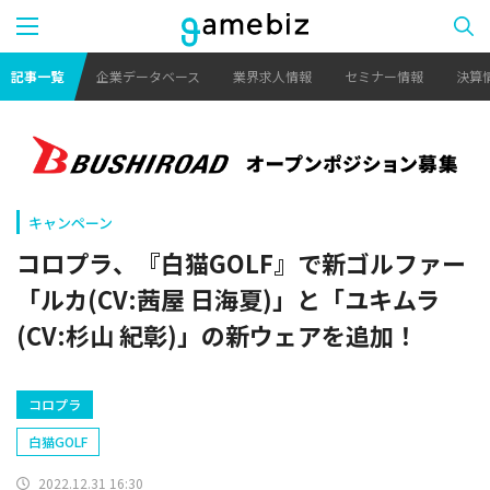
記事一覧
企業データベース
業界求人情報
セミナー情報
決算
キャンペーン
コロプラ、『白猫GOLF』で新ゴルファー
「ルカ(CV:茜屋 日海夏)」と「ユキムラ
(CV:杉山 紀彰)」の新ウェアを追加！
コロプラ
白猫GOLF
2022.12.31 16:30