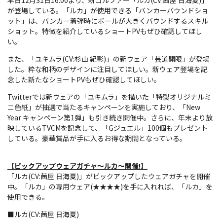
が登場している。「ルカ」が使用できる「バンカーバウンドショ
ット」は、バンカー着弾時にボールが大きくバウンドするスキル
ショット。特徴を紹介しているショートPVもぜひ確認してほし
い。
また、「ユキムラ(CV:杉山 紀彰)」の新ウェア「芸道開眼」が登場
した。粋な和柄のデザインに注目してほしい。新ウェア登場を記
念した新たなショートPVもぜひ確認してほしい。
Twitterでは新ウェアの「ユキムラ」を描いた「特製オリジナルミ
ニ色紙」が抽選で当たるキャンペーンを実施しており、「New
Year キャンペーン第1弾」も引き続き開催中。さらに、年末より放
映しているTVCMを記念して、「Gジュエル」100個もプレゼント
している。豪華賞品が手に入るお得な期間となっている。
【ピックアップウェアガチャ～ルカ～開催!】
「ルカ(CV:茜屋 日海夏)」がピックアップしたウェアガチャを開催
中。「ルカ」の専用ウェア(★★★★)を手に入れれば、「ルカ」を
使用できる。
■ルカ(CV:茜屋 日海夏)