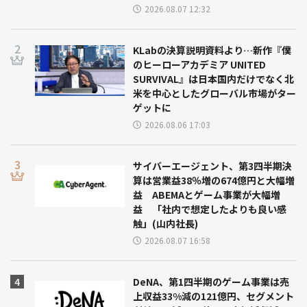
2026.08.07 12:32
KLabの決算説明資料より…新作『僕
のヒーローアカデミア UNITED
SURVIVAL』は日本国内だけでなく北
米を中心としたグローバル市場がター
ゲットに
2026.08.06 17:03
サイバーエージェント、第3四半期決
算は営業益38％増の674億円と大幅増
益 ABEMAとゲーム事業が大幅増
益 「社内で想定したよりも良い感
触」(山内社長)
2026.08.07 16:58
DeNA、第1四半期のゲーム事業は売
上収益33%減の121億円、セグメント