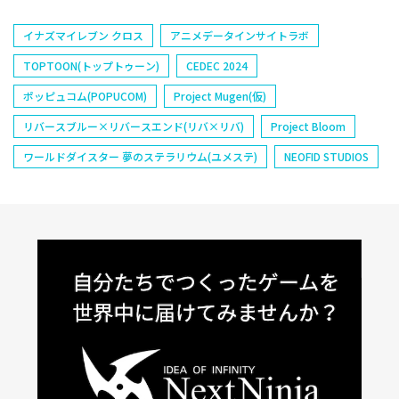
イナズマイレブン クロス
アニメデータインサイトラボ
TOPTOON(トップトゥーン)
CEDEC 2024
ポッピュコム(POPUCOM)
Project Mugen(仮)
リバースブルー×リバースエンド(リバ×リバ)
Project Bloom
ワールドダイスター 夢のステラリウム(ユメステ)
NEOFID STUDIOS