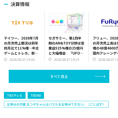
決算情報
セガサミー、第1四半
フリュー、202
テイツー、2026年7月
期のAM&TOY分野は営
の月次売上高は1
の月次売上概況は前年
業益525%増の25億円
増の48億4600
同月比で11%増…中古
と大幅増益 『UFO
国内クレーンゲ
ゲームとトレカ、新品
CATCHER 10』販売好
品が販売好調、
トレカがけん引
2026.08.07 19:19
2026.08.07 1
2026.08.07 19:30
調 景品だけでなく機
トシールも新機
器需要も旺盛
で伸長
すべて見る
TBSテレビ
TBSHD
五等分の花嫁 五つ子ちゃんはパズルを五等分できない。（ごとぱず）