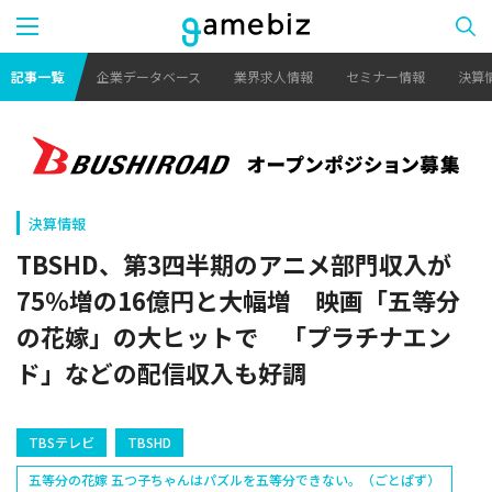
記事一覧
企業データベース
業界求人情報
セミナー情報
決算
決算情報
TBSHD、第3四半期のアニメ部門収入が
75％増の16億円と大幅増 映画「五等分
の花嫁」の大ヒットで 「プラチナエン
ド」などの配信収入も好調
TBSテレビ
TBSHD
五等分の花嫁 五つ子ちゃんはパズルを五等分できない。（ごとぱず）