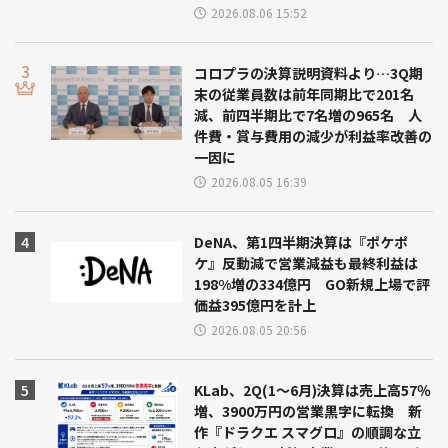
2026.08.06 15:52
コロプラの決算説明資料より…3Q期
末の従業員数は前年同期比で201名
減、前四半期比で7名増の965名 人
件費・賞与費用の減少が利益率改善の
一因に
2026.08.05 16:39
DeNA、第1四半期決算は『ポケポ
ケ』反動減で営業減益も最終利益は
198%増の334億円 GO新規上場で評
価益395億円を計上
2026.08.05 20:56
KLab、2Q(1～6月)決算は売上高57％
増、3900万円の営業黒字に転換 新
作『ドラクエ スマグロ』の順調な立