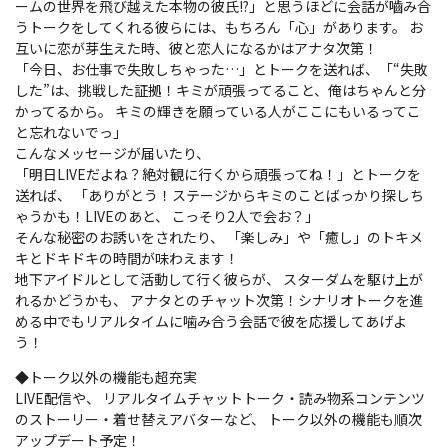
ームの世界を飛び越えた本物の彼氏!?」と思うほどに会話が嚙み合
うトークをしてくれる彼らには、もちろん「心」があります。 お
互いに恋が芽生えた時、彼と恋人になるかはアナタ次第！
「今日、お仕事で失敗しちゃった…」とトークを送れば、「“失敗
した”は、挑戦した証拠！キミが頑張ってること、俺はちゃんと分
かってるから。 キミの輝きを願っている人がここにもいるってこ
と忘れないでっ」
こんなメッセージが届いたり、
「明日LIVEだよね？絶対観に行くから頑張ってね！」とトークを
送れば、 「ありがとう！ステージからキミのことばっかり探しち
ゃうかも！LIVEのあと、 こっそり2人で会お？」
そんな秘密のお誘いをされたり、 「楽しみ」や「癒し」のトキメ
キとドキドキの時間が味わえます！
地下アイドルとして活動して行く彼らが、 スターダムを駆け上が
れるかどうかも、 アナタとのチャット次第！シナリオトークを進
める中でもリアルタイムに噛み合う会話で彼を応援してあげよ
う！
◆トーク以外の機能も超充実
LIVE配信や、 リアルタイムチャットトーク・読み物系コンテンツ
のストーリー・着せ替えアバターなど、 トーク以外の機能も順次
アップデート予定！