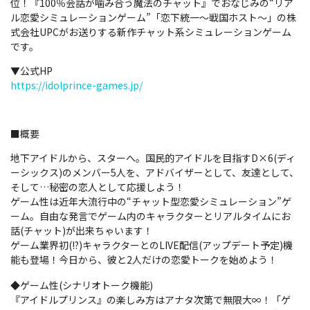
位！『100％会話が噛み合う魔法のチャット』でおなじみの“リア
ル恋愛シミュレーションゲーム”「恋下統一～戦国ホスト～」の株
式会社UPCがお送りする新作チャット系シミュレーションゲーム
です。
▼公式HP
https://idolprince-games.jp/
■概要
地下アイドルから、スターへ。国民的アイドルを目指すD×6(ディ
ーシックス)のメンバー5人を、アドバイザーとして、友達として、
そして…秘密の恋人として応援しよう！
ゲーム性は近年大流行中の“チャット型恋愛シミュレーション”ゲ
ーム。自由な発言でゲーム内のキャラクターとリアルタイムにお
話(チャット)が出来ちゃいます！
ゲーム業界初(!?)キャラクターとのLIVE配信(アップデート予定)機
能も登場！今日から、彼と2人だけの恋愛トークを始めよう！
◆ゲーム性(シナリオトーク機能)
『アイドルプリンス』の楽しみ方はアナタ次第で無限大∞！「ゲ