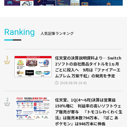
Ranking
人気記事ランキング
任天堂の決算説明資料より… Switch
2ソフトの自社商品タイトルを1ヵ月
ごとに投入へ 9月は『ファイアーエ
ムブレム 万紫千紅』の発売を予定
2026.08.06 16:41
任天堂、1Q(4～6月)決算は営業益
150％増に 利益率の高いソフトウェ
ア販売が寄与 『トモコレわくわく生
活』は販売本数794万本、『ぽこ あ
ポケモン』は946万本に伸長