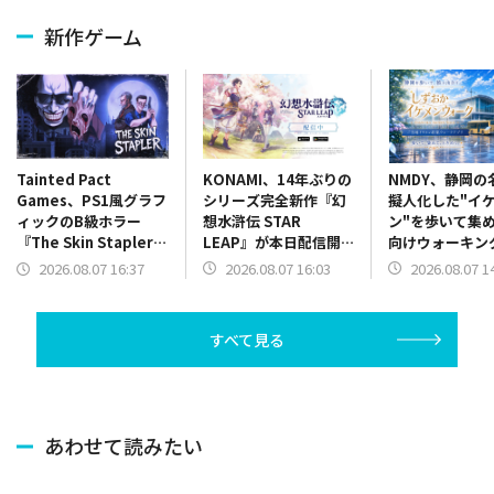
新作ゲーム
KONAMI、14年ぶりの
NMDY、静岡の
Tainted Pact
シリーズ完全新作『幻
擬人化した"イ
Games、PS1風グラフ
想水滸伝 STAR
ン"を歩いて集
ィックのB級ホラー
LEAP』が本日配信開
向けウォーキン
『The Skin Stapler』
始…近日実装予定の初
リ「しずおかイ
を配信開始！
2026.08.07 16:03
2026.08.07 1
2026.08.07 16:37
回ゲームイベント情報
ウォーク」をリ
も解禁
すべて見る
あわせて読みたい