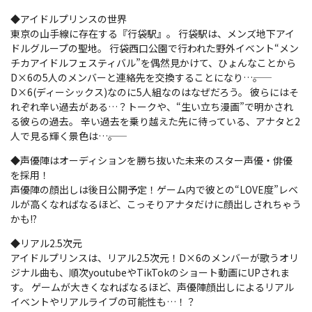
◆アイドルプリンスの世界
東京の山手線に存在する『行袋駅』。 行袋駅は、メンズ地下アイ
ドルグループの聖地。 行袋西口公園で行われた野外イベント“メン
チカアイドルフェスティバル”を偶然見かけて、ひょんなことから
D×6の5人のメンバーと連絡先を交換することになり…――。
D×6(ディーシックス)なのに5人組なのはなぜだろう。 彼らにはそ
れぞれ辛い過去がある…？トークや、“生い立ち漫画”で明かされ
る彼らの過去。 辛い過去を乗り越えた先に待っている、アナタと2
人で見る輝く景色は…――。
◆声優陣はオーディションを勝ち抜いた未来のスター声優・俳優
を採用！
声優陣の顔出しは後日公開予定！ゲーム内で彼との“LOVE度”レベ
ルが高くなればなるほど、こっそりアナタだけに顔出しされちゃう
かも!?
◆リアル2.5次元
アイドルプリンスは、リアル2.5次元！D×6のメンバーが歌うオリ
ジナル曲も、順次youtubeやTikTokのショート動画にUPされま
す。 ゲームが大きくなればなるほど、声優陣顔出しによるリアル
イベントやリアルライブの可能性も…！？