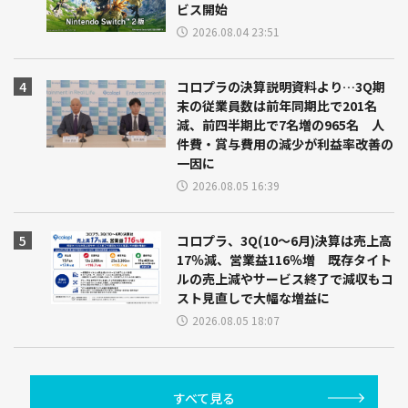
ビス開始
2026.08.04 23:51
コロプラの決算説明資料より…3Q期
末の従業員数は前年同期比で201名
減、前四半期比で7名増の965名 人
件費・賞与費用の減少が利益率改善の
一因に
2026.08.05 16:39
コロプラ、3Q(10～6月)決算は売上高
17％減、営業益116％増 既存タイト
ルの売上減やサービス終了で減収もコ
スト見直しで大幅な増益に
2026.08.05 18:07
すべて見る