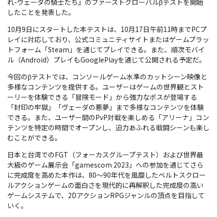
れ-ヴェーダの騎士たち』のファーストグローバルβテストを開始
したことを発表した。
10月9日にスタートした本テストは、10月17日午前11時までPCプ
レイに対応しており、公式コミュニティサイトまたはゲームプラッ
トフォーム「Steam」を通じてプレイできる。また、順次モバイ
ル（Android）プレイもGooglePlayを通じて公開される予定だ。
今回のβテストでは、コンソールゲーム水準のカットシーン映像と
多様なコンテンツを提供する。ユーザーはゲームの世界観とスト
ーリーを体験できる「冒険モード」から強力なボスが登場する
「封印の牢獄」「ヴェーダの悪夢」まで多様なコンテンツを体験
できる。また、ユーザー間のPvP対戦を楽しめる「アリーナ」コン
テンツを特定の時間でオープンし、迫力あふれる戦闘シーンも楽し
むことができる。
日本と台湾でのFGT（フォーカスグループテスト）および世界最
大級のゲーム展示会「gamescom 2023」への参加を通じてさら
に完成度を高めた本作は、80～90年代を風靡したベルトスクロー
ルアクションゲームの面白さを現代的に再解釈した完成度の高い
ゲームシステムで、2DアクションRPGジャンルの頂点を目指して
いく。