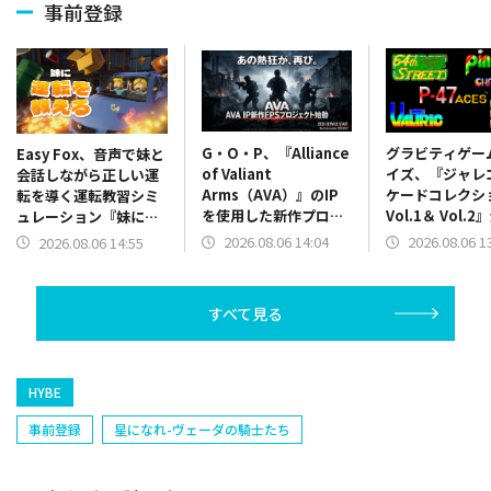
事前登録
G・O・P、『Alliance
グラビティゲー
Easy Fox、音声で妹と
of Valiant
イズ、『ジャレ
会話しながら正しい運
Arms（AVA）』のIP
ケードコレクシ
転を導く運転教習シミ
を使用した新作プロジ
Vol.1＆ Vol.
ュレーション『妹に運
ェクトが始動！2026年
イトルが発表！
転を教える』の新しい
2026.08.06 14:04
2026.08.06 1
2026.08.06 14:55
内のサービス開始に向
発売作『キメラ
トレーラーを公開
けて制作中
ト』も
すべて見る
HYBE
事前登録
星になれ-ヴェーダの騎士たち