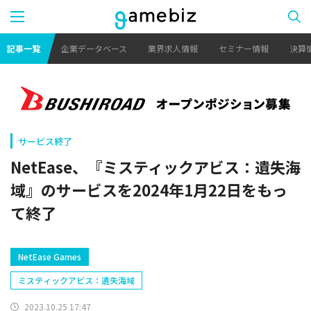
記事一覧
企業データベース
業界求人情報
セミナー情報
決算
サービス終了
NetEase、『ミスティックアビス：遺失海
域』のサービスを2024年1月22日をもっ
て終了
NetEase Games
ミスティックアビス：遺失海域
2023.10.25 17:47