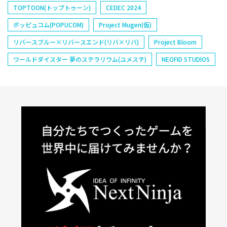
TOPTOON(トップトゥーン)
CEDEC 2024
ポッピュコム(POPUCOM)
Project Mugen(仮)
リバースブルー×リバースエンド(リバ×リバ)
Project Bloom
ワールドダイスター 夢のステラリウム(ユメステ)
NEOFID STUDIOS