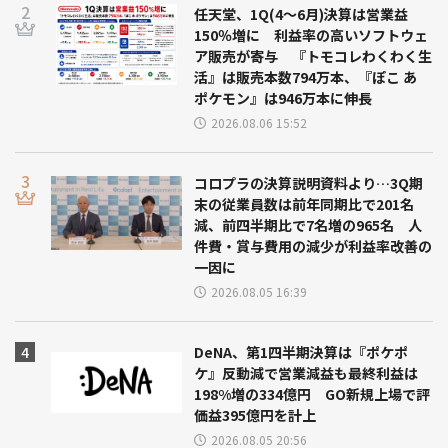
任天堂、1Q(4～6月)決算は営業益
150％増に 利益率の高いソフトウェ
ア販売が寄与 『トモコレわくわく生
活』は販売本数794万本、『ぽこ あ
ポケモン』は946万本に伸長
2026.08.06 15:52
コロプラの決算説明資料より…3Q期
末の従業員数は前年同期比で201名
減、前四半期比で7名増の965名 人
件費・賞与費用の減少が利益率改善の
一因に
2026.08.05 16:39
DeNA、第1四半期決算は『ポケポ
ケ』反動減で営業減益も最終利益は
198%増の334億円 GO新規上場で評
価益395億円を計上
2026.08.05 20:56