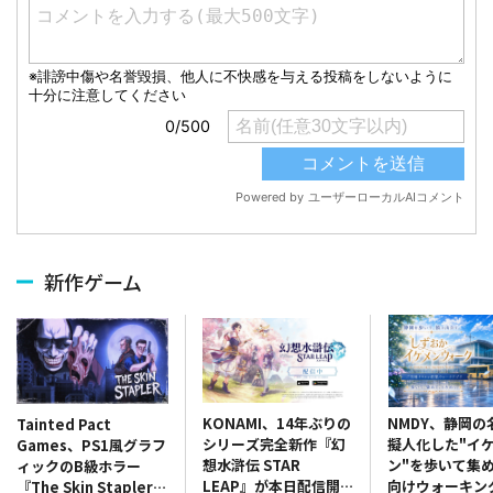
新作ゲーム
KONAMI、14年ぶりの
NMDY、静岡の
Tainted Pact
シリーズ完全新作『幻
擬人化した"イ
Games、PS1風グラフ
想水滸伝 STAR
ン"を歩いて集
ィックのB級ホラー
LEAP』が本日配信開
向けウォーキン
『The Skin Stapler』