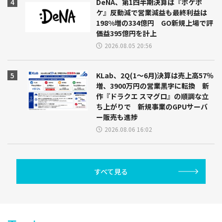
DeNA、第1四半期決算は『ポケポ
ケ』反動減で営業減益も最終利益は
198%増の334億円 GO新規上場で評
価益395億円を計上
2026.08.05 20:56
KLab、2Q(1～6月)決算は売上高57％
増、3900万円の営業黒字に転換 新
作『ドラクエ スマグロ』の順調な立
ち上がりで 新規事業のGPUサーバ
ー販売も進捗
2026.08.06 16:02
すべて見る