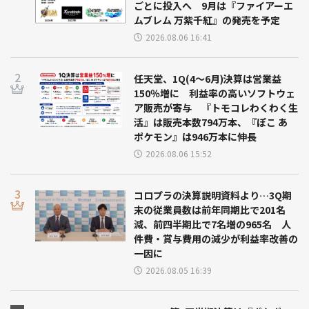
ごとに投入へ 9月は『ファイアーエ
ムブレム 万紫千紅』の発売を予定
2026.08.06 16:41
任天堂、1Q(4～6月)決算は営業益
150％増に 利益率の高いソフトウェ
ア販売が寄与 『トモコレわくわく生
活』は販売本数794万本、『ぽこ あ
ポケモン』は946万本に伸長
2026.08.06 15:52
コロプラの決算説明資料より…3Q期
末の従業員数は前年同期比で201名
減、前四半期比で7名増の965名 人
件費・賞与費用の減少が利益率改善の
一因に
2026.08.05 16:39