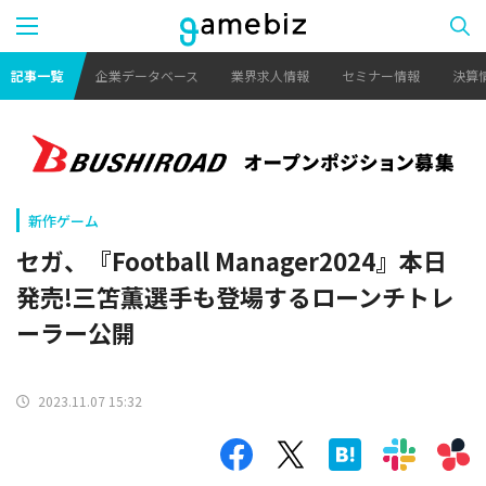
記事一覧
企業データベース
業界求人情報
セミナー情報
決算
新作ゲーム
セガ、『Football Manager2024』本日
発売!三笘薫選手も登場するローンチトレ
ーラー公開
2023.11.07 15:32