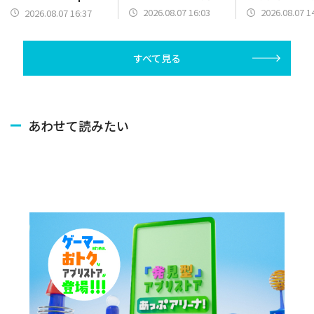
始…近日実装予定の初
リ「しずおかイ
を配信開始！
2026.08.07 16:03
2026.08.07 1
2026.08.07 16:37
回ゲームイベント情報
ウォーク」をリ
も解禁
すべて見る
あわせて読みたい