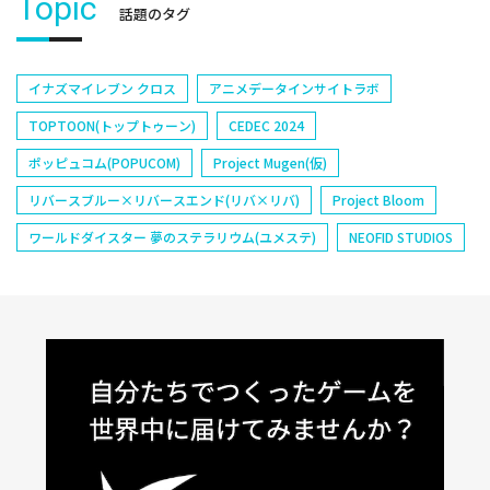
Topic
話題のタグ
イナズマイレブン クロス
アニメデータインサイトラボ
TOPTOON(トップトゥーン)
CEDEC 2024
ポッピュコム(POPUCOM)
Project Mugen(仮)
リバースブルー×リバースエンド(リバ×リバ)
Project Bloom
ワールドダイスター 夢のステラリウム(ユメステ)
NEOFID STUDIOS