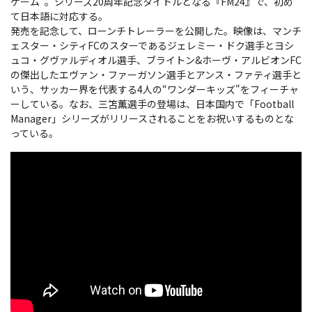
ゲーム"。シリーズ20周年記念タイトルとなる『FM24』で、初め
て日本語に対応する。
発売を記念して、ローンチトレーラーを公開した。映像は、マンチ
ェスター・シティFCのスターであるジェレミー・ドク選手とヨシ
ュコ・グヴァルディオル選手、ブライトン&ホーヴ・アルビオンFC
の傑出したエヴァン・ファーガソン選手とアンス・ファティ選手と
いう、サッカー界を代表する4人の“ワンダーキッズ"をフィーチャ
ーしている。なお、三笘薫選手の登場は、日本国内で「Football
Manager」シリーズがリリースされることをお祝いするものとな
っている。