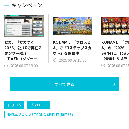
キャンペーン
KONAMI、『プロスピ
KONAMI、『
セガ、『サカつく
A』で「3ステップスカ
A』の「2026
2026』公式Xで実在ス
ウト」を開催中
Series1」にS
ポンサー紹介
【先発】＆ Aラ
【DAZN（ダゾー
2026.08.07 15:30
【野手】新登場
ン）】篇をポスト
2026.08.07 1
2026.08.07 19:00
リー(オリックス
ラー(中日)、奈
己(北海道日本ハ
すべて見る
塁手)、持丸泰輝
捕手)など
ドリコム
ブシロード
新日本プロレスSTRONG SPIRITS(新日SS)