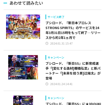
あわせて読みたい
サービス終了
ブシロード、『新日本プロレス
STRONG SPIRITS』のサービスを24
年3月31日15時をもって終了…リリー
スから約2年1ヵ月で
2024.01.31 15:47
キャンペーン
ブシロード、『新日SS』に新育成選
手「[変化する逸材]棚橋弘至」と新パ
ートナー「[未来を担う男]辻陽太」が
登場
2024.01.24 14:41
キャンペーン
ブシロード、『新日SS』に★3DOUKI