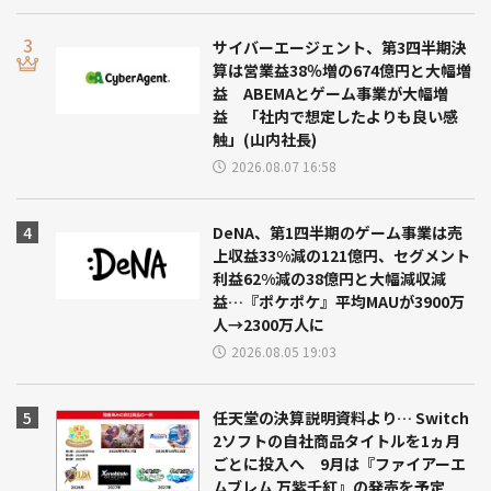
サイバーエージェント、第3四半期決
算は営業益38％増の674億円と大幅増
益 ABEMAとゲーム事業が大幅増
益 「社内で想定したよりも良い感
触」(山内社長)
2026.08.07 16:58
DeNA、第1四半期のゲーム事業は売
上収益33%減の121億円、セグメント
利益62%減の38億円と大幅減収減
益…『ポケポケ』平均MAUが3900万
人→2300万人に
2026.08.05 19:03
任天堂の決算説明資料より… Switch
2ソフトの自社商品タイトルを1ヵ月
ごとに投入へ 9月は『ファイアーエ
ムブレム 万紫千紅』の発売を予定