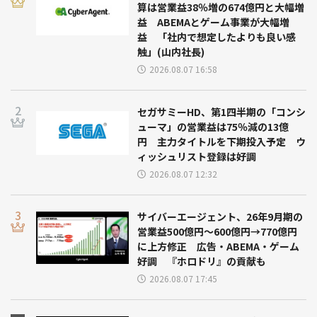
算は営業益38％増の674億円と大幅増
益 ABEMAとゲーム事業が大幅増
益 「社内で想定したよりも良い感
触」(山内社長)
2026.08.07 16:58
セガサミーHD、第1四半期の「コンシ
ューマ」の営業益は75％減の13億
円 主力タイトルを下期投入予定 ウ
ィッシュリスト登録は好調
2026.08.07 12:32
サイバーエージェント、26年9月期の
営業益500億円～600億円→770億円
に上方修正 広告・ABEMA・ゲーム
好調 『ホロドリ』の貢献も
2026.08.07 17:45