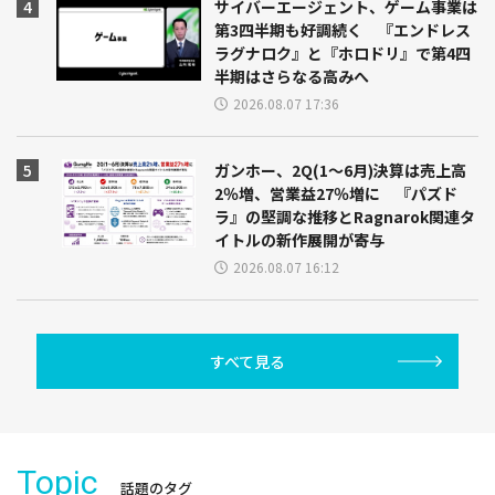
サイバーエージェント、ゲーム事業は
第3四半期も好調続く 『エンドレス
ラグナロク』と『ホロドリ』で第4四
半期はさらなる高みへ
2026.08.07 17:36
ガンホー、2Q(1～6月)決算は売上高
2％増、営業益27％増に 『パズド
ラ』の堅調な推移とRagnarok関連タ
イトルの新作展開が寄与
2026.08.07 16:12
すべて見る
Topic
話題のタグ