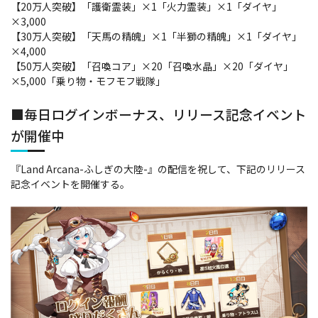
【20万人突破】「護衛霊装」×1「火力霊装」×1「ダイヤ」
×3,000
【30万人突破】「天馬の精魄」×1「半獅の精魄」×1「ダイヤ」
×4,000
【50万人突破】「召喚コア」×20「召喚水晶」×20「ダイヤ」
×5,000「乗り物・モフモフ戦隊」
■毎日ログインボーナス、リリース記念イベント
が開催中
『Land Arcana-ふしぎの大陸-』の配信を祝して、下記のリリース
記念イベントを開催する。