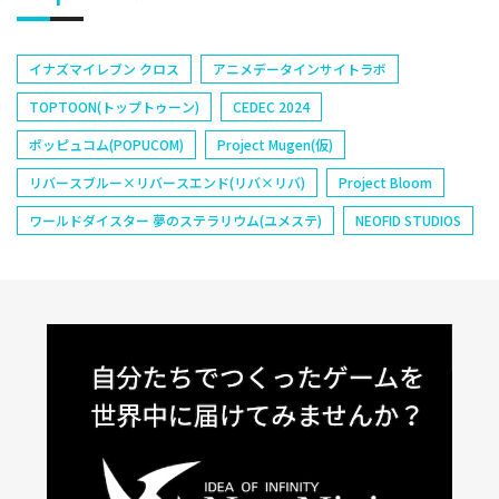
イナズマイレブン クロス
アニメデータインサイトラボ
TOPTOON(トップトゥーン)
CEDEC 2024
ポッピュコム(POPUCOM)
Project Mugen(仮)
リバースブルー×リバースエンド(リバ×リバ)
Project Bloom
ワールドダイスター 夢のステラリウム(ユメステ)
NEOFID STUDIOS