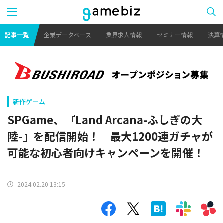
記事一覧
企業データベース
業界求人情報
セミナー情報
決算
新作ゲーム
SPGame、『Land Arcana-ふしぎの大
陸-』を配信開始！ 最大1200連ガチャが
可能な初心者向けキャンペーンを開催！
2024.02.20 13:15