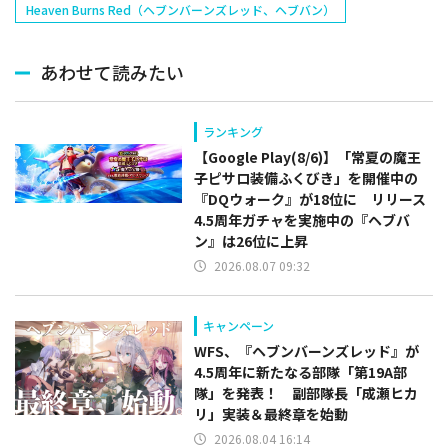
Heaven Burns Red（ヘブンバーンズレッド、ヘブバン）
あわせて読みたい
ランキング
【Google Play(8/6)】「常夏の魔王
子ピサロ装備ふくびき」を開催中の
『DQウォーク』が18位に リリース
4.5周年ガチャを実施中の『ヘブバ
ン』は26位に上昇
2026.08.07 09:32
キャンペーン
WFS、『ヘブンバーンズレッド』が
4.5周年に新たなる部隊「第19A部
隊」を発表！ 副部隊⻑「成瀬ヒカ
リ」実装＆最終章を始動
2026.08.04 16:14