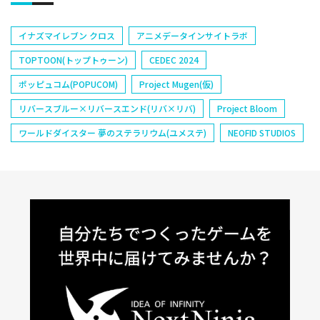
イナズマイレブン クロス
アニメデータインサイトラボ
TOPTOON(トップトゥーン)
CEDEC 2024
ポッピュコム(POPUCOM)
Project Mugen(仮)
リバースブルー×リバースエンド(リバ×リバ)
Project Bloom
ワールドダイスター 夢のステラリウム(ユメステ)
NEOFID STUDIOS