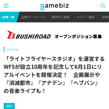
記事一覧
企業データベース
業界求人情報
セミナー情報
決算
イベント
「ライトフライヤースタジオ」を運営する
WFSが設立10周年を記念して6月1日にリ
アルイベントを開催決定！ 企画展示や
『消滅都市』『アナデン』『ヘブバン』
の音楽ライブも！
WFS