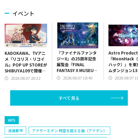
イベント
『ファイナルファンタ
Astro Produc
KADOKAWA、TVアニ
ジーX』の25周年記念
『MoonHack
メ『リコリス・リコイ
展覧会『FINAL
ハック）』を東
ル』POP UP STOREが
FANTASY X MUSEUM-
ムダンジョン13
SHIBUYA109で開催決
幻光の記憶-』チケット
展！リズムアク
定
2026.08.07 18:40
2026.08.07 1
2026.08.07 20:32
発売開始！限定グッズ
パートを実際に
情報も一部公開
可能
すべて見る
WFS
消滅都市
アナザーエデン 時空を超える猫（アナデン）