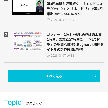
第3四半期も好調続く 『エンドレス
ラグナロク』と『ホロドリ』で第4四
半期はさらなる高みへ
2026.08.07 17:36
ガンホー、2Q(1～6月)決算は売上高
2％増、営業益27％増に 『パズド
ラ』の堅調な推移とRagnarok関連タ
イトルの新作展開が寄与
2026.08.07 16:12
すべて見る
Topic
話題のタグ