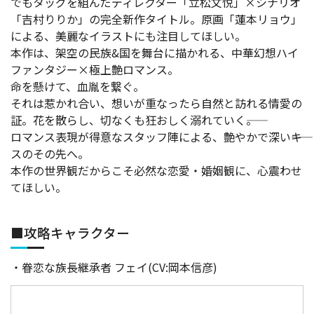
でもタッグを組んだディレクター「立松文悦」×シナリオ
「吉村りりか」の完全新作タイトル。原画「蓮本リョウ」
による、美麗なイラストにも注目してほしい。
本作は、架空の民族&国を舞台に描かれる、中華幻想ハイ
ファンタジー×極上艶ロマンス。
命を懸けて、血胤を繋ぐ。
それは惹かれ合い、想いが重なったら自然と訪れる情愛の
証。花を散らし、切なくも狂おしく溺れていく――。
ロマンス表現が得意なスタッフ陣による、艶やかで深い――キ
スのその先へ。
本作の世界観だからこそ必然な恋愛・婚姻観に、心震わせ
てほしい。
■攻略キャラクター
・眷恋な族長継承者 フェイ(CV:岡本信彦)