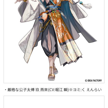
・厳格な公子太傅 玖 燕來(CV:堀江 瞬)※ヨミ:く えんらい