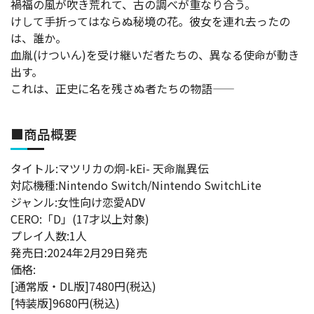
禍福の風が吹き荒れて、古の調べが重なり合う。
けして手折ってはならぬ秘境の花。彼女を連れ去ったの
は、誰か。
血胤(けついん)を受け継いだ者たちの、異なる使命が動き
出す。
これは、正史に名を残さぬ者たちの物語――
■商品概要
タイトル:マツリカの炯-kEi- 天命胤異伝
対応機種:Nintendo Switch/Nintendo SwitchLite
ジャンル:女性向け恋愛ADV
CERO:「D」(17才以上対象)
プレイ人数:1人
発売日:2024年2月29日発売
価格:
[通常版・DL版]7480円(税込)
[特装版]9680円(税込)