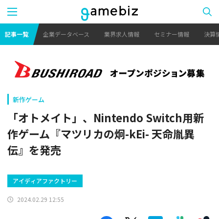
記事一覧
企業データベース
業界求人情報
セミナー情報
決算
新作ゲーム
「オトメイト」、Nintendo Switch用新
作ゲーム『マツリカの炯-kEi- 天命胤異
伝』を発売
アイディアファクトリー
2024.02.29 12:55