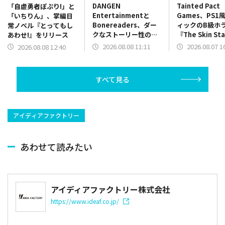
DANGEN
Tainted Pact
「自虐勇者ぽぷり!」と
Entertainmentと
Games、PS1
「いちりん」、掌編日
Bonereaders、ダー
ィックのB級ホ
常ノベル『とってもし
クなストーリー性のカ
『The Skin St
あわせ!』をリリース
ードゲーム
を配信開始！
2026.08.08 11:11
2026.08.07 1
2026.08.08 12:40
ADV『BONEREADER
～骨読みの魔の世界
～』をリリース
すべて見る
アイディアファクトリー
あわせて読みたい
アイディアファクトリー株式会社
https://www.ideaf.co.jp/