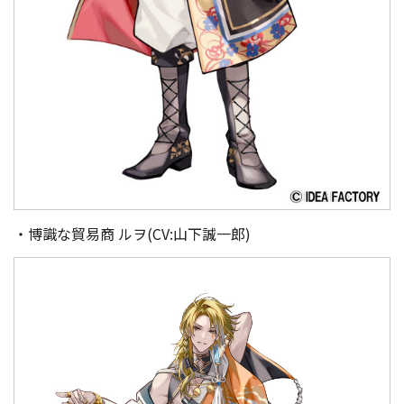
・博識な貿易商 ルヲ(CV:山下誠一郎)