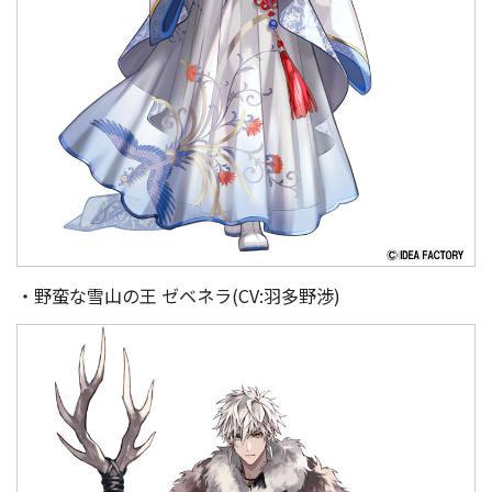
・野蛮な雪山の王 ゼベネラ(CV:羽多野渉)