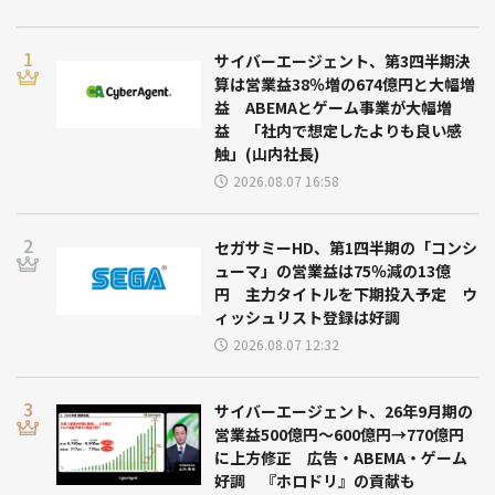
サイバーエージェント、第3四半期決
算は営業益38％増の674億円と大幅増
益 ABEMAとゲーム事業が大幅増
益 「社内で想定したよりも良い感
触」(山内社長)
2026.08.07 16:58
セガサミーHD、第1四半期の「コンシ
ューマ」の営業益は75％減の13億
円 主力タイトルを下期投入予定 ウ
ィッシュリスト登録は好調
2026.08.07 12:32
サイバーエージェント、26年9月期の
営業益500億円～600億円→770億円
に上方修正 広告・ABEMA・ゲーム
好調 『ホロドリ』の貢献も