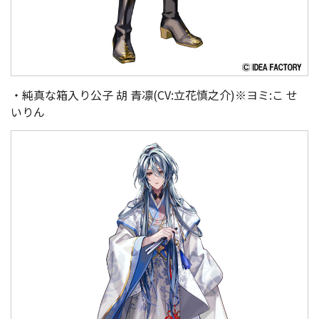
・純真な箱入り公子 胡 青凛(CV:立花慎之介)※ヨミ:こ せ
いりん