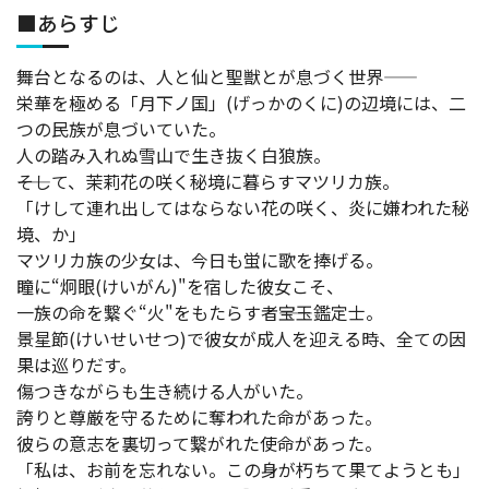
■あらすじ
舞台となるのは、人と仙と聖獣とが息づく世界――
栄華を極める「月下ノ国」(げっかのくに)の辺境には、二
つの民族が息づいていた。
人の踏み入れぬ雪山で生き抜く白狼族。
――そして、茉莉花の咲く秘境に暮らすマツリカ族。
「けして連れ出してはならない花の咲く、炎に嫌われた秘
境、か」
マツリカ族の少女は、今日も蛍に歌を捧げる。
瞳に“炯眼(けいがん)"を宿した彼女こそ、
一族の命を繋ぐ“火"をもたらす者――宝玉鑑定士。
景星節(けいせいせつ)で彼女が成人を迎える時、全ての因
果は巡りだす。
傷つきながらも生き続ける人がいた。
誇りと尊厳を守るために奪われた命があった。
彼らの意志を裏切って繋がれた使命があった。
「私は、お前を忘れない。この身が朽ちて果てようとも」