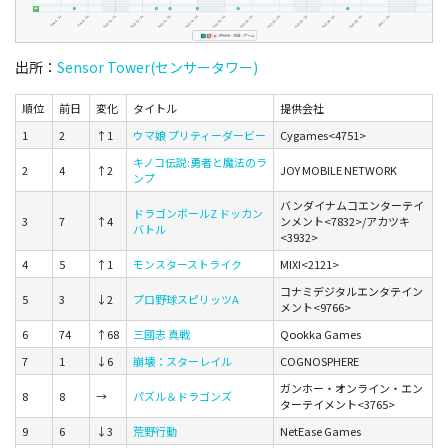
出所：
Sensor Tower(センサータワー)
順位
前日
変化
タイトル
提供会社
1
2
↑1
ウマ娘 プリティーダービー
Cygames<4751>
キノコ伝説:勇者と魔法のラ
2
4
↑2
JOY MOBILE NETWORK
ンプ
バンダイナムコエンターテイ
ドラゴンボールZ ドッカン
3
7
↑4
ンメント<7832>/アカツキ
バトル
<3932>
4
5
↑1
モンスターストライク
MIXI<2121>
コナミデジタルエンタテイン
5
3
↓2
プロ野球スピリッツA
メント<9766>
6
74
↑68
三國志 真戦
Qookka Games
7
1
↓6
崩壊：スターレイル
COGNOSPHERE
ガンホー・オンライン・エン
8
8
→
パズル＆ドラゴンズ
ターテイメント<3765>
9
6
↓3
荒野行動
NetEase Games