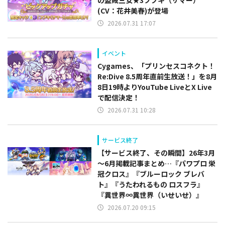
の盗賊三女★3フブキ（サマー）
(CV：花井美春)が登場
2026.07.31 17:07
イベント
Cygames、「プリンセスコネクト！
Re:Dive 8.5周年直前生放送！」を8月
8日19時よりYouTube LiveとX Live
で配信決定！
2026.07.31 10:28
サービス終了
【サービス終了、その瞬間】26年3月
～6月掲載記事まとめ…『パワプロ 栄
冠クロス』『ブルーロック ブレバ
ト』『うたわれるもの ロスフラ』
『異世界∞異世界（いせいせ）』
2026.07.20 09:15