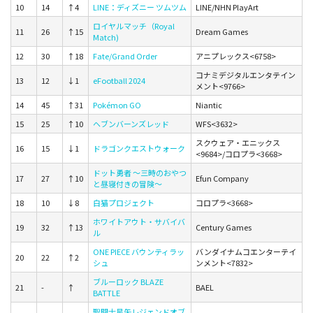
10
14
↑4
LINE：ディズニー ツムツム
LINE/NHN PlayArt
ロイヤルマッチ（Royal
11
26
↑15
Dream Games
Match)
12
30
↑18
Fate/Grand Order
アニプレックス<6758>
コナミデジタルエンタテイン
13
12
↓1
eFootball 2024
メント<9766>
14
45
↑31
Pokémon GO
Niantic
15
25
↑10
ヘブンバーンズレッド
WFS<3632>
スクウェア・エニックス
16
15
↓1
ドラゴンクエストウォーク
<9684>/コロプラ<3668>
ドット勇者 ～三時のおやつ
17
27
↑10
Efun Company
と昼寝付きの冒険～
18
10
↓8
白猫プロジェクト
コロプラ<3668>
ホワイトアウト・サバイバ
19
32
↑13
Century Games
ル
ONE PIECE バウンティラッ
バンダイナムコエンターテイ
20
22
↑2
シュ
ンメント<7832>
ブルーロック BLAZE
21
-
↑
BAEL
BATTLE
聖闘士星矢レジェンドオブ