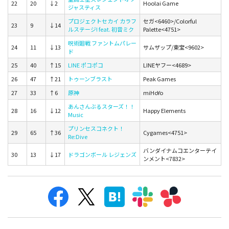
22
20
↓2
Hoolai Game
ジャスティス
プロジェクトセカイ カラフ
セガ<6460>/Colorful
23
9
↓14
ルステージ! feat. 初音ミク
Palette<4751>
呪術廻戦 ファントムパレー
24
11
↓13
サムザップ/東宝<9602>
ド
25
40
↑15
LINE ポコポコ
LINEヤフー<4689>
26
47
↑21
トゥーンブラスト
Peak Games
27
33
↑6
原神
miHoYo
あんさんぶるスターズ！！
28
16
↓12
Happy Elements
Music
プリンセスコネクト！
29
65
↑36
Cygames<4751>
Re:Dive
バンダイナムコエンターテイ
30
13
↓17
ドラゴンボール レジェンズ
ンメント<7832>