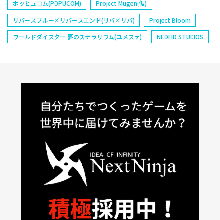
ポッピュコム(POPUCOM)
Project Mugen(仮)
リバースブルー×リバースエンド(リバ×リバ)
Project Bloom
ワールドダイスター 夢のステラリウム(ユメステ)
NEOFID STUDIOS