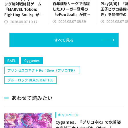
百年構想リーグで活躍
Play(8/6)】
ッグ制対戦格闘ゲーム
したJリーガー登場の
王子ピサロ装備
『MARVEL Tokon:
『eFootball』が首
き」を開催中の
Fighting Souls』が2
位 「常夏の魔王子ピ
ォーク』が18
位浮上 砲撃シミュレ
2026.08.07 09:39
2026.08.07 0
2026.08.07 10:17
サロ装備ふくびき」開
リース4.5周年
ーション『IRON
催の『DQウォーク』は
実施中の『ヘブ
NEST』が20位に登場
トップ10圏内に
は26位に上昇
すべて見る
BAEL
Cygames
プリンセスコネクト Re：Dive（プリコネR）
ブルーロック BLAZE BATTLE
あわせて読みたい
キャンペーン
Cygames、『プリコネR』で水着姿