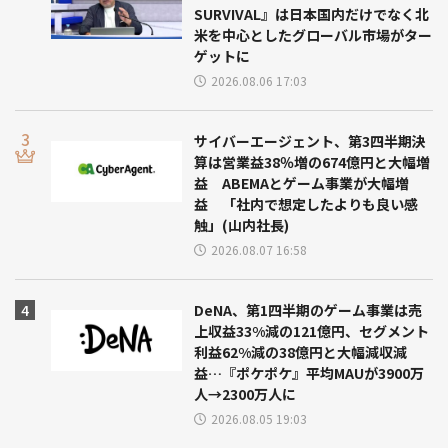
SURVIVAL』は日本国内だけでなく北
米を中心としたグローバル市場がター
ゲットに
2026.08.06 17:03
サイバーエージェント、第3四半期決
算は営業益38％増の674億円と大幅増
益 ABEMAとゲーム事業が大幅増
益 「社内で想定したよりも良い感
触」(山内社長)
2026.08.07 16:58
DeNA、第1四半期のゲーム事業は売
上収益33%減の121億円、セグメント
利益62%減の38億円と大幅減収減
益…『ポケポケ』平均MAUが3900万
人→2300万人に
2026.08.05 19:03