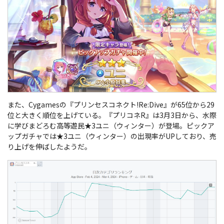
また、Cygamesの『プリンセスコネクト!Re:Dive』が65位から29
位と大きく順位を上げている。『プリコネR』は
3月3日から、水際
に学びまどろむ高等遊民★3ユニ（ウィンター）
が登場。ピックア
ップガチャでは★3ユニ（ウィンター）の出現率がUPしており、売
り上げを伸ばしたようだ。