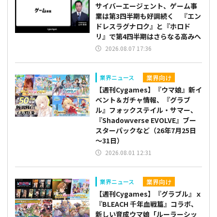
サイバーエージェント、ゲーム事
業は第3四半期も好調続く 『エン
ドレスラグナロク』と『ホロド
リ』で第4四半期はさらなる高みへ
2026.08.07 17:36
業界向け
業界ニュース
【週刊Cygames】『ウマ娘』新イ
ベント＆ガチャ情報、『グラブ
ル』フォックステイル・サマー、
『Shadowverse EVOLVE』ブー
スターパックなど（26年7月25日
～31日）
2026.08.01 12:31
業界向け
業界ニュース
【週刊Cygames】『グラブル』ｘ
『BLEACH 千年血戦篇』コラボ、
新しい育成ウマ娘「ルーラーシッ