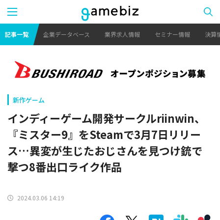
記事一覧
企業データベース
業界求人情報
セミナー情報
決算
新作ゲーム
インディーゲーム開発サークルriinwin、
『ミスター9』をSteamで3月7日リリー
ス…異変が生じたおじさんを見つけ銃で
撃つ8番出口ライク作品
2024.03.06 14:19