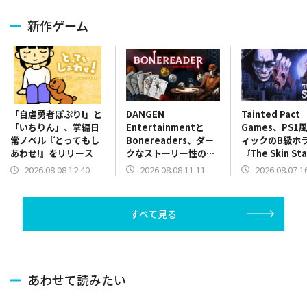
新作ゲーム
DANGEN
Tainted Pact
「自虐勇者ぽぷり!」と
Entertainmentと
Games、PS1
「いちりん」、掌編日
Bonereaders、ダー
ィックのB級ホ
常ノベル『とってもし
クなストーリー性のカ
『The Skin St
あわせ!』をリリース
ードゲーム
を配信開始！
2026.08.08 11:11
2026.08.07 1
2026.08.08 12:40
ADV『BONEREADER
～骨読みの魔の世界
～』をリリース
すべて見る
あわせて読みたい