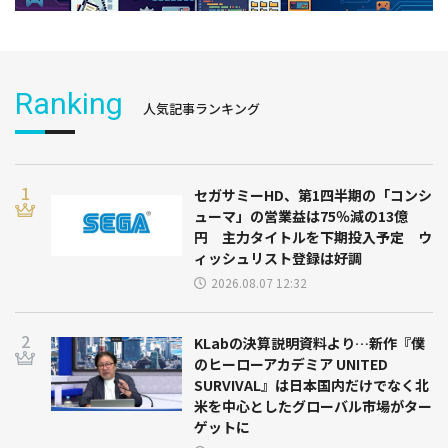
Ranking
人気記事ランキング
セガサミーHD、第1四半期の「コンシ
ューマ」の営業益は75％減の13億
円 主力タイトルを下期投入予定 ウ
ィッシュリスト登録は好調
2026.08.07 12:32
KLabの決算説明資料より…新作『僕
のヒーローアカデミア UNITED
SURVIVAL』は日本国内だけでなく北
米を中心としたグローバル市場がター
ゲットに