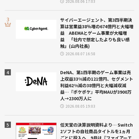
2026.08.06 17:03
サイバーエージェント、第3四半期決
算は営業益38％増の674億円と大幅増
益 ABEMAとゲーム事業が大幅増
益 「社内で想定したよりも良い感
触」(山内社長)
2026.08.07 16:58
DeNA、第1四半期のゲーム事業は売
上収益33%減の121億円、セグメント
利益62%減の38億円と大幅減収減
益…『ポケポケ』平均MAUが3900万
人→2300万人に
2026.08.05 19:03
任天堂の決算説明資料より… Switch
2ソフトの自社商品タイトルを1ヵ月
ごとに投入へ 9月は『ファイアーエ