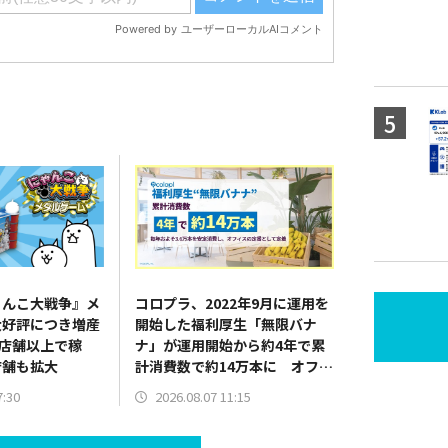
ゃんこ大戦争』メ
コロプラ、2022年9月に運用を
大好評につき増産
開始した福利厚生「無限バナ
0店舗以上で稼
ナ」が運用開始から約4年で累
店舗も拡大
計消費数で約14万本に オフィ
スの定番として日常に定着
7:30
2026.08.07 11:15