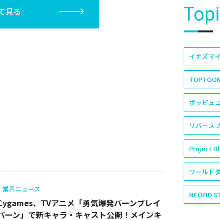
Top
て見る
イナズマイ
TOPTOO
ポッピュコム
リバースブ
Project B
ワールドダ
業界ニュース
NEOFID S
Cygames、TVアニメ「勇気爆発バーンブレイ
バーン」で新キャラ・キャスト公開！メインキ