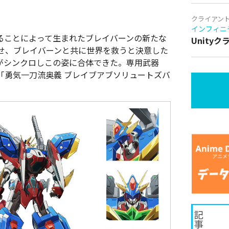
クライアン
インフィニ
ることによって生まれたブレイバーンの新たな
Unity
せ、ブレイバーンと共に世界を救うと決意した
がシンクロしこの姿に合体できた。専用武器
「勇気一刀流奥義 ブレイブアブソリュートズバ