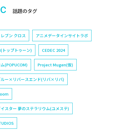
ic
話題のタグ
レブン クロス
アニメデータインサイトラボ
N(トップトゥーン)
CEDEC 2024
(POPUCOM)
Project Mugen(仮)
ルー×リバースエンド(リバ×リバ)
loom
イスター 夢のステラリウム(ユメステ)
TUDIOS