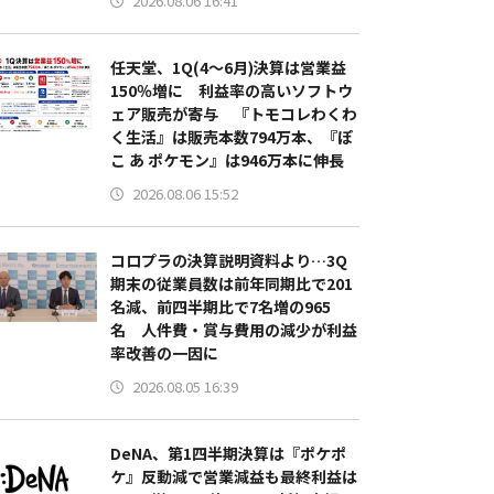
2026.08.06 16:41
任天堂、1Q(4～6月)決算は営業益
150％増に 利益率の高いソフトウ
ェア販売が寄与 『トモコレわくわ
く生活』は販売本数794万本、『ぽ
こ あ ポケモン』は946万本に伸長
2026.08.06 15:52
コロプラの決算説明資料より…3Q
期末の従業員数は前年同期比で201
名減、前四半期比で7名増の965
名 人件費・賞与費用の減少が利益
率改善の一因に
2026.08.05 16:39
DeNA、第1四半期決算は『ポケポ
ケ』反動減で営業減益も最終利益は