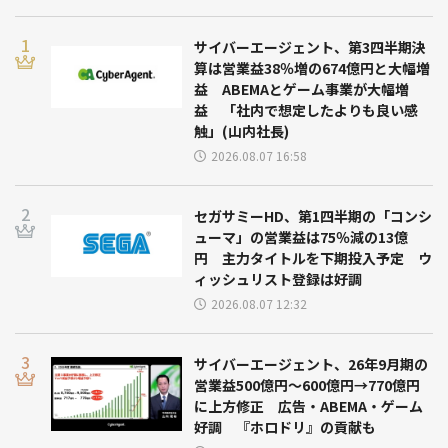
サイバーエージェント、第3四半期決
算は営業益38％増の674億円と大幅増
益 ABEMAとゲーム事業が大幅増
益 「社内で想定したよりも良い感
触」(山内社長)
2026.08.07 16:58
セガサミーHD、第1四半期の「コンシ
ューマ」の営業益は75％減の13億
円 主力タイトルを下期投入予定 ウ
ィッシュリスト登録は好調
2026.08.07 12:32
サイバーエージェント、26年9月期の
営業益500億円～600億円→770億円
に上方修正 広告・ABEMA・ゲーム
好調 『ホロドリ』の貢献も