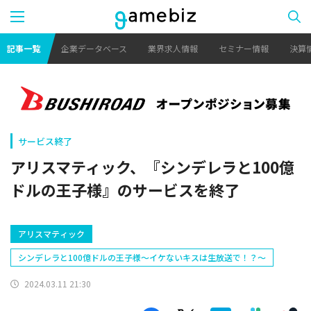
記事一覧
企業データベース
業界求人情報
セミナー情報
決算
サービス終了
アリスマティック、『シンデレラと100億
ドルの王子様』のサービスを終了
アリスマティック
シンデレラと100億ドルの王子様～イケないキスは生放送で！？～
2024.03.11 21:30