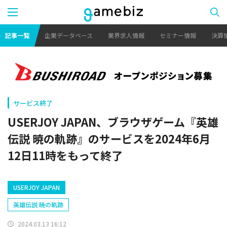
記事一覧
企業データベース
業界求人情報
セミナー情報
決算
サービス終了
USERJOY JAPAN、ブラウザゲーム『英雄
伝説 暁の軌跡』のサービスを2024年6月
12日11時をもって終了
USERJOY JAPAN
英雄伝説 暁の軌跡
2024.03.13 16:12