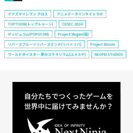
イナズマイレブン クロス
アニメデータインサイトラボ
TOPTOON(トップトゥーン)
CEDEC 2024
ポッピュコム(POPUCOM)
Project Mugen(仮)
リバースブルー×リバースエンド(リバ×リバ)
Project Bloom
ワールドダイスター 夢のステラリウム(ユメステ)
NEOFID STUDIOS