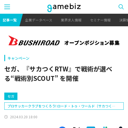
記事一覧
企業データベース
業界求人情報
セミナー情報
決算
キャンペーン
セガ、『サカつくRTW』で戦術が選べ
る“戦術別SCOUT” を開催
セガ
プロサッカークラブをつくろう! ロード・トゥ・ワールド（サカつく
RTW）
2024.03.20 18:00