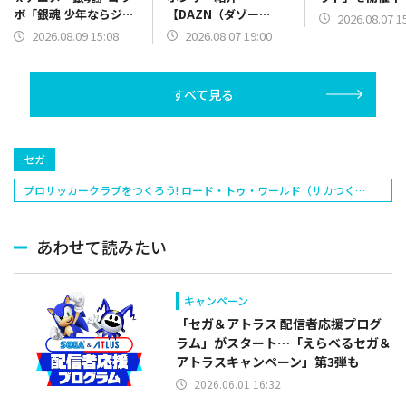
【DAZN（ダゾー
ボ「銀魂 少年ならジャ
2026.08.07 1
ン）】篇をポスト
ンプの裏表紙までちゃ
2026.08.07 19:00
2026.08.09 15:08
んと楽しめ」を復刻開
催
すべて見る
セガ
プロサッカークラブをつくろう! ロード・トゥ・ワールド（サカつく
RTW）
あわせて読みたい
キャンペーン
「セガ＆アトラス 配信者応援プログ
ラム」がスタート…「えらべるセガ＆
アトラスキャンペーン」第3弾も
2026.06.01 16:32