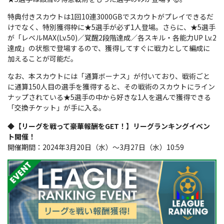
特典付きスカウトは1回10連3000GBでスカウトがプレイできるだ
けでなく、特別獲得枠に★5選手が必ず1人登場。さらに、★5選手
が「レベルMAX(Lv.50)／覚醒2段階達成／各スキル・各能力UP Lv.2
達成」の状態で登場するので、獲得してすぐに戦力として編成に
加えることが可能だ。
なお、本スカウトには「通算ボーナス」が付いており、戦術ごと
に通算150人目の選手を獲得すると、その戦術のスカウトにライン
ナップされている★5選手の中から好きな1人を選んで獲得できる
「交換チケット」が手に入る。
◆【リーグを戦って豪華報酬をGET！】リーグランキングイベン
ト開催！
開催期間：2024年3月20日（水）～3月27日（水）10:59