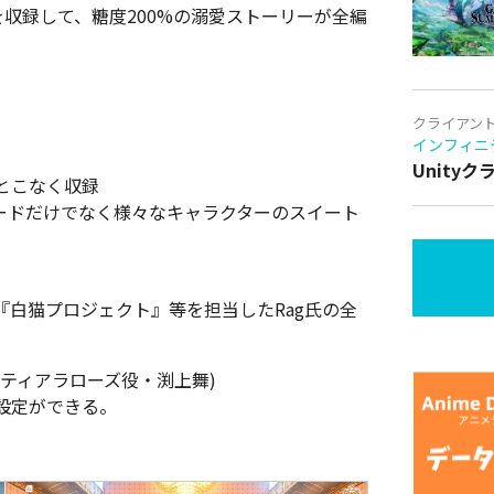
を収録して、糖度200%の溺愛ストーリーが全編
クライアン
インフィニ
Unity
とこなく収録
ードだけでなく様々なキャラクターのスイート
白猫プロジェクト』等を担当したRag氏の全
ティアラローズ役・渕上舞)
設定ができる。