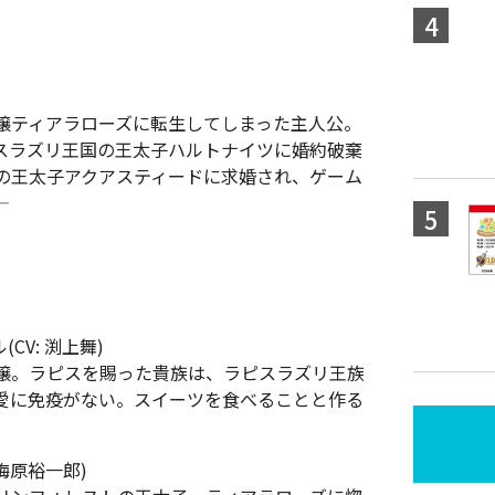
嬢ティアラローズに転生してしまった主人公。
スラズリ王国の王太子ハルトナイツに婚約破棄
の王太子アクアスティードに求婚され、ゲーム
V: 渕上舞)
嬢。ラピスを賜った貴族は、ラピスラズリ王族
愛に免疫がない。スイーツを食べることと作る
梅原裕一郎)