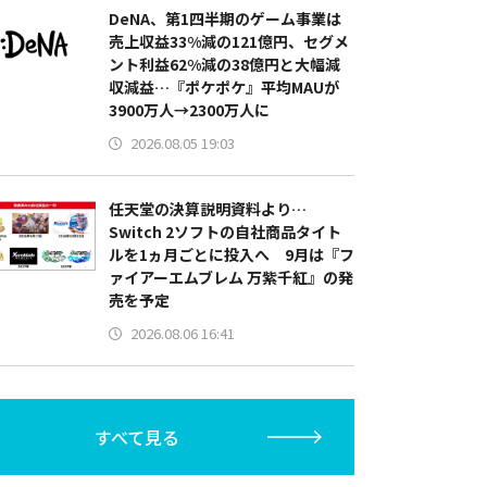
DeNA、第1四半期のゲーム事業は
売上収益33%減の121億円、セグメ
ント利益62%減の38億円と大幅減
収減益…『ポケポケ』平均MAUが
3900万人→2300万人に
2026.08.05 19:03
任天堂の決算説明資料より…
Switch 2ソフトの自社商品タイト
ルを1ヵ月ごとに投入へ 9月は『フ
ァイアーエムブレム 万紫千紅』の発
売を予定
2026.08.06 16:41
すべて見る