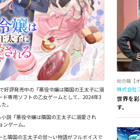
総合職【
株式会社
文庫で好評発売中の『悪役令嬢は隣国の王太子に溺
ンロード専用ソフトの乙女ゲームとして、2024年3
世界を彩
した。
す。
る小説『悪役令嬢は隣国の王太子に溺愛され
ョンゲーム。
ーと隣国の王太子の甘～い物語がフルボイスで