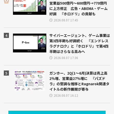
営業益500億円～600億円→770億円
に上方修正 広告・ABEMA・ゲーム
好調 『ホロドリ』の貢献も
2026.08.07 17:45
サイバーエージェント、ゲーム事業は
第3四半期も好調続く 『エンドレス
ラグナロク』と『ホロドリ』で第4四
半期はさらなる高みへ
2026.08.07 17:36
ガンホー、2Q(1～6月)決算は売上高
2％増、営業益27％増に 『パズド
ラ』の堅調な推移とRagnarok関連タ
イトルの新作展開が寄与
2026.08.07 16:12