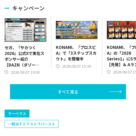
キャンペーン
KONAMI、『プロスピ
KONAMI、『
セガ、『サカつく
A』で「3ステップスカ
A』の「2026
2026』公式Xで実在ス
ウト」を開催中
Series1」にS
ポンサー紹介
【先発】＆ Aラ
【DAZN（ダゾー
2026.08.07 15:30
【野手】新登場
ン）】篇をポスト
2026.08.07 1
2026.08.07 19:00
リー(オリックス
ラー(中日)、奈
己(北海道日本ハ
すべて見る
塁手)、持丸泰輝
捕手)など
マーベラス
一騎当千エクストラバースト