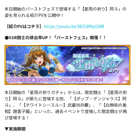
本日開始のバーストフェスで登場する「【星雨の祈り】阿斗」の
姿を見られる紹介PVを公開中！
【
紹介PVはコチラ
】
https://youtu.be/NVZdfKyl1W8
●SSR闘士の排出率UP！「バーストフェス」開催！！
本日開始の「星雨の祈りガチャ」からは、限定闘士「【星雨の祈
り】阿斗」が新たに登場する他、「【ポップ・デンジャラス】阿
斗」、「【ホワイトシースルー】武蔵坊弁慶」、「【白無垢の美
相】趙雲子龍」といった、過去イベントで登場した限定闘士が再
び登場する！
▼
実施期間