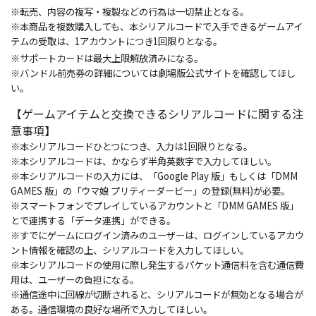
※転売、内容の複写・複製などの行為は一切禁止となる。
※本商品を複数購入しても、本シリアルコードで入手できるゲームアイ
テムの受取は、1アカウントにつき1回限りとなる。
※サポートカードは最大上限解放済みになる。
※バンドル前売券の詳細については劇場版公式サイトを確認してほし
い。
【ゲームアイテムと交換できるシリアルコードに関する注
意事項】
※本シリアルコードひとつにつき、入力は1回限りとなる。
※本シリアルコードは、かならず半角英数字で入力してほしい。
※本シリアルコードの入力には、「Google Play 版」もしくは「DMM
GAMES 版」の「ウマ娘 プリティーダービー」の登録(無料)が必要。
※スマートフォンでプレイしているアカウントと「DMM GAMES 版」
とで連携する「データ連携」ができる。
※すでにゲームにログイン済みのユーザーは、ログインしているアカウ
ント情報を確認の上、シリアルコードを入力してほしい。
※本シリアルコードの使用に際し発生するパケット通信料を含む通信費
用は、ユーザーの負担になる。
※通信途中に回線が切断されると、シリアルコードが無効となる場合が
ある。通信環境の良好な場所で入力してほしい。