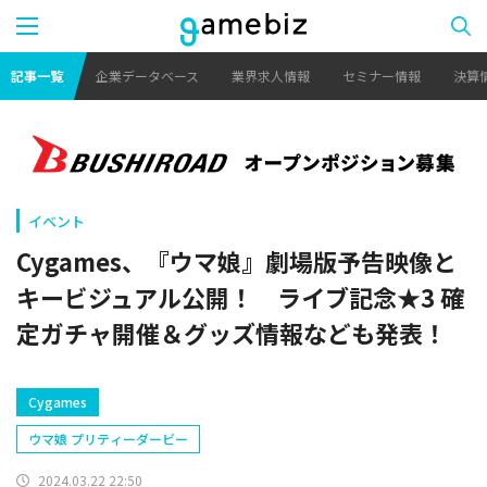
記事一覧
企業データベース
業界求人情報
セミナー情報
決算
イベント
Cygames、『ウマ娘』劇場版予告映像と
キービジュアル公開！ ライブ記念★3 確
定ガチャ開催＆グッズ情報なども発表！
Cygames
ウマ娘 プリティーダービー
2024.03.22 22:50