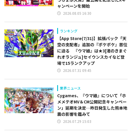
ャンペーンを開始
2026.08.05 16:30
ランキング
【App Store(7/31)】拡張パック「天
空の支配者」追加の『ポケポケ』首位
に迫る 『ウマ娘』は★3[渚のきまぐ
れオランジュ]セイウンスカイなど登
場で15ランクアップ
2026.07.31 09:45
業界ニュース
Cygames、『ウマ娘』について「ホ
メメテオMV＆CM公開記念キャンペー
ン」延期を決定…昨日発生した熊本地
震の影響を鑑みて
2026.07.29 15:03