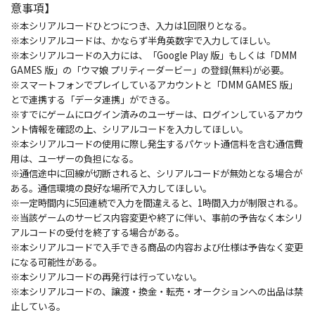
意事項】
※本シリアルコードひとつにつき、入力は1回限りとなる。
※本シリアルコードは、かならず半角英数字で入力してほしい。
※本シリアルコードの入力には、「Google Play 版」もしくは「DMM
GAMES 版」の「ウマ娘 プリティーダービー」の登録(無料)が必要。
※スマートフォンでプレイしているアカウントと「DMM GAMES 版」
とで連携する「データ連携」ができる。
※すでにゲームにログイン済みのユーザーは、ログインしているアカウ
ント情報を確認の上、シリアルコードを入力してほしい。
※本シリアルコードの使用に際し発生するパケット通信料を含む通信費
用は、ユーザーの負担になる。
※通信途中に回線が切断されると、シリアルコードが無効となる場合が
ある。通信環境の良好な場所で入力してほしい。
※一定時間内に5回連続で入力を間違えると、1時間入力が制限される。
※当該ゲームのサービス内容変更や終了に伴い、事前の予告なく本シリ
アルコードの受付を終了する場合がある。
※本シリアルコードで入手できる商品の内容および仕様は予告なく変更
になる可能性がある。
※本シリアルコードの再発行は行っていない。
※本シリアルコードの、譲渡・換金・転売・オークションへの出品は禁
止している。