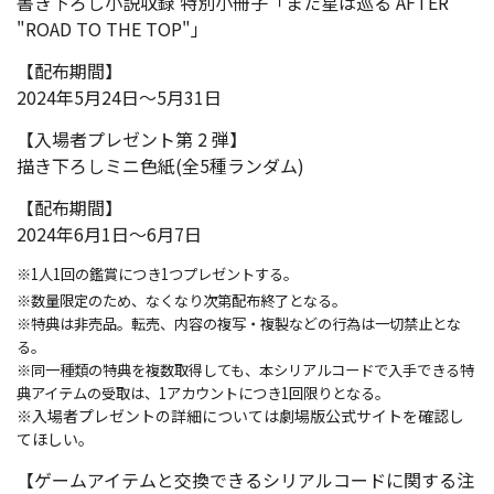
書き下ろし小説収録 特別小冊子「また星は巡る AFTER
"ROAD TO THE TOP"」
【配布期間】
2024年5月24日～5月31日
【入場者プレゼント第 2 弾】
描き下ろしミニ色紙(全5種ランダム)
【配布期間】
2024年6月1日～6月7日
※1人1回の鑑賞につき1つプレゼントする。
※数量限定のため、なくなり次第配布終了となる。
※特典は非売品。転売、内容の複写・複製などの行為は一切禁止とな
る。
※同一種類の特典を複数取得しても、本シリアルコードで入手できる特
典アイテムの受取は、1アカウントにつき1回限りとなる。
※入場者プレゼントの詳細については劇場版公式サイトを確認し
てほしい。
【ゲームアイテムと交換できるシリアルコードに関する注