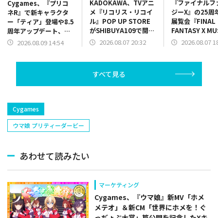
KADOKAWA、TVアニ
『ファイナルフ
Cygames、『プリコ
メ『リコリス・リコイ
ジーX』の25周
ネR』で新キャラクタ
ル』POP UP STORE
展覧会『FINAL
ー「ティア」登場や8.5
がSHIBUYA109で開催
FANTASY X M
周年アップデート、コ
決定
幻光の記憶-』
ラボ情報を8.5 周年直
2026.08.07 20:32
2026.08.07 1
2026.08.09 14:54
発売開始！限定
前生放送で発表
情報も一部公開
すべて見る
Cygames
ウマ娘 プリティーダービー
あわせて読みたい
マーケティング
Cygames、『ウマ娘』新MV「ホメ
メテオ」＆新CM「世界にホメを！ぐ
っぢょぶ大賞」篇公開を記念したXキ