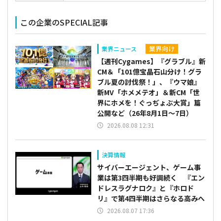
この企業のSPECIAL記事
業界向け
業界ニュース
【週刊Cygames】『グラブル』新
CM＆「101億宝晶石山分け！グラ
ブル夏の討伐祭！」、『ウマ娘』
新MV「ホメメテオ」＆新CM「世
界にホメを！ぐっぢょぶ大賞」篇
公開など（26年8月1日～7日）
2026.08.08 12:31
決算情報
サイバーエージェント、ゲーム事
業は第3四半期も好調続く 『エン
ドレスラグナロク』と『ホロド
リ』で第4四半期はさらなる高みへ
2026.08.07 17:36