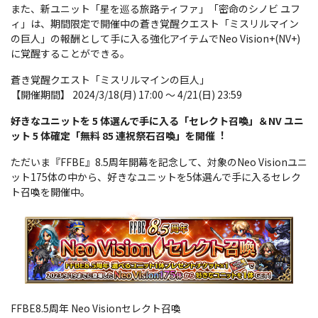
また、新ユニット「星を巡る旅路ティファ」「密命のシノビ ユフ
ィ」は、期間限定で開催中の蒼き覚醒クエスト「ミスリルマイン
の巨人」の報酬として手に入る強化アイテムでNeo Vision+(NV+)
に覚醒することができる。
蒼き覚醒クエスト「ミスリルマインの巨人」
【開催期間】 2024/3/18(月) 17:00 ～ 4/21(日) 23:59
好きなユニットを 5 体選んで手に入る「セレクト召喚」＆NV ユニ
ット 5 体確定「無料 85 連祝祭石召喚」を開催︕
ただいま『FFBE』8.5周年開幕を記念して、対象のNeo Visionユニ
ット175体の中から、好きなユニットを5体選んで手に入るセレク
ト召喚を開催中。
FFBE8.5周年 Neo Visionセレクト召喚