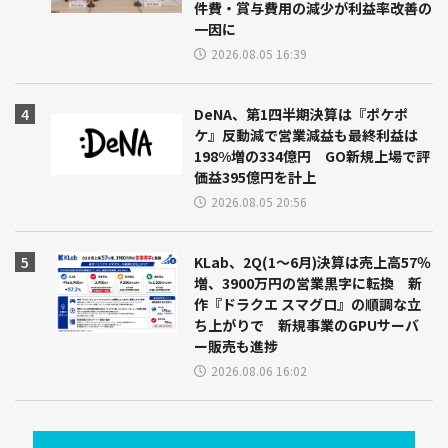
件費・賞与費用の減少が利益率改善の
一因に
2026.08.05 16:39
DeNA、第1四半期決算は『ポケポ
ケ』反動減で営業減益も最終利益は
198%増の334億円 GO新規上場で評
価益395億円を計上
2026.08.05 20:56
KLab、2Q(1～6月)決算は売上高57％
増、3900万円の営業黒字に転換 新
作『ドラクエ スマグロ』の順調な立
ち上がりで 新規事業のGPUサーバ
ー販売も進捗
2026.08.06 16:02