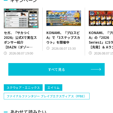
キャンペーン
KONAMI、『プロスピ
KONAMI、『
セガ、『サカつく
A』で「3ステップスカ
A』の「2026
2026』公式Xで実在ス
ウト」を開催中
Series1」にS
ポンサー紹介
【先発】＆ Aラ
【DAZN（ダゾー
2026.08.07 15:30
【野手】新登場
ン）】篇をポスト
2026.08.07 1
2026.08.07 19:00
リー(オリックス
ラー(中日)、奈
己(北海道日本ハ
すべて見る
塁手)、持丸泰輝
捕手)など
スクウェア・エニックス
エイリム
ファイナルファンタジー ブレイブエクスヴィアス（FFBE）
あわせて読みたい