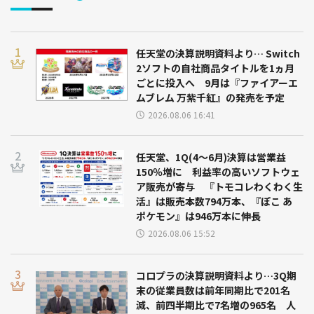
任天堂の決算説明資料より… Switch
2ソフトの自社商品タイトルを1ヵ月
ごとに投入へ 9月は『ファイアーエ
ムブレム 万紫千紅』の発売を予定
2026.08.06 16:41
任天堂、1Q(4～6月)決算は営業益
150％増に 利益率の高いソフトウェ
ア販売が寄与 『トモコレわくわく生
活』は販売本数794万本、『ぽこ あ
ポケモン』は946万本に伸長
2026.08.06 15:52
コロプラの決算説明資料より…3Q期
末の従業員数は前年同期比で201名
減、前四半期比で7名増の965名 人