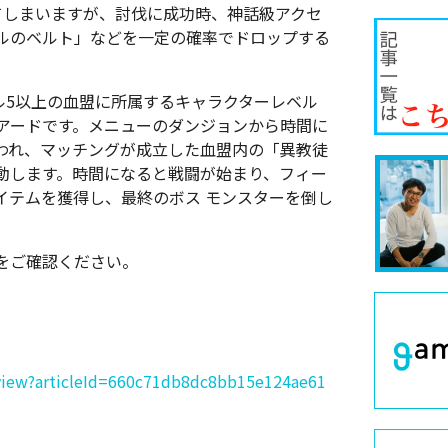
てしまいますが、討伐に成功時、神話級アクセ
ルのベルト」などを一定の確率でドロップする
ル5以上の血盟に所属するキャラクターレベル
ピアードです。メニューのダンジョンから時間に
われ、マッチングが成立した血盟内の「異教徒
動します。時間になると戦闘が始まり、フィー
イテムを獲得し、最終のボス モンスターを倒し
をご確認ください。
/view?articleId=660c71db8dc8bb15e124ae61