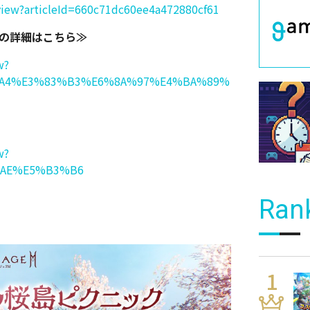
/view?articleId=660c71dc60ee4a472880cf61
」の詳細はこちら≫
w?
%A4%E3%83%B3%E6%8A%97%E4%BA%89%
w?
%AE%E5%B3%B6
Ran