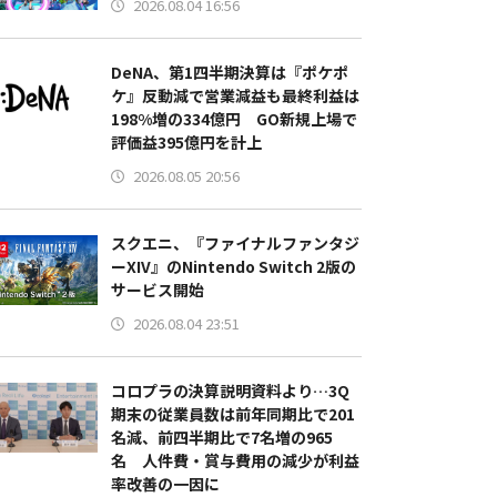
2026.08.04 16:56
DeNA、第1四半期決算は『ポケポ
ケ』反動減で営業減益も最終利益は
198%増の334億円 GO新規上場で
評価益395億円を計上
2026.08.05 20:56
スクエニ、『ファイナルファンタジ
ーXIV』のNintendo Switch 2版の
サービス開始
2026.08.04 23:51
コロプラの決算説明資料より…3Q
期末の従業員数は前年同期比で201
名減、前四半期比で7名増の965
名 人件費・賞与費用の減少が利益
率改善の一因に