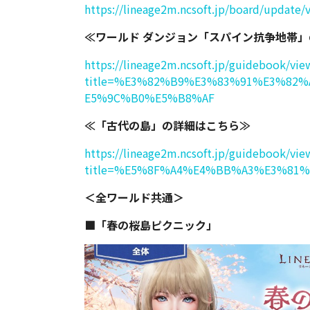
https://lineage2m.ncsoft.jp/board/update
≪ワールド ダンジョン「スパイン抗争地帯
https://lineage2m.ncsoft.jp/guidebook/vie
title=%E3%82%B9%E3%83%91%E3%82
E5%9C%B0%E5%B8%AF
≪「古代の島」の詳細はこちら≫
https://lineage2m.ncsoft.jp/guidebook/vie
title=%E5%8F%A4%E4%BB%A3%E3%81
＜全ワールド共通＞
■「春の桜島ピクニック」