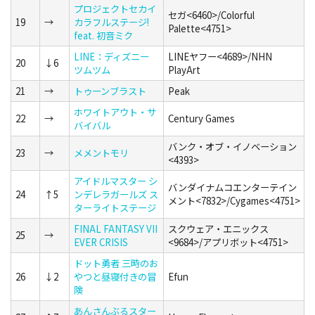
プロジェクトセカイ
セガ<6460>/Colorful
19
→
カラフルステージ!
Palette<4751>
feat. 初音ミク
LINE：ディズニー
LINEヤフー<4689>/NHN
20
↓6
ツムツム
PlayArt
21
→
トゥーンブラスト
Peak
ホワイトアウト・サ
22
→
Century Games
バイバル
バンク・オブ・イノベーション
23
→
メメントモリ
<4393>
アイドルマスター シ
バンダイナムコエンターテイン
24
↑5
ンデレラガールズ ス
メント<7832>/Cygames<4751>
ターライトステージ
FINAL FANTASY VII
スクウェア・エニックス
25
→
EVER CRISIS
<9684>/アプリボット<4751>
ドット勇者 三時のお
26
↓2
やつと昼寝付きの冒
Efun
険
あんさんぶるスター