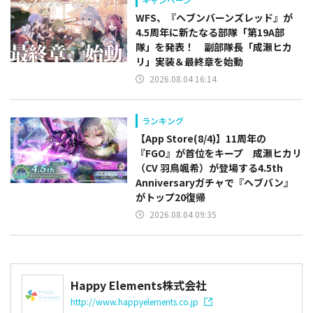
WFS、『ヘブンバーンズレッド』が
4.5周年に新たなる部隊「第19A部
隊」を発表！ 副部隊⻑「成瀬ヒカ
リ」実装＆最終章を始動
2026.08.04 16:14
ランキング
【App Store(8/4)】11周年の
『FGO』が首位をキープ 成瀬ヒカリ
（CV 羽鳥颯希）が登場する4.5th
Anniversaryガチャで『ヘブバン』
がトップ20復帰
2026.08.04 09:35
Happy Elements株式会社
http://www.happyelements.co.jp