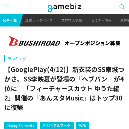
記事一覧
企業データベース
業界求人情報
セミナー情報
決算
ランキング
【GooglePlay(4/12)】新衣装のSS東城つ
かさ、SS李映夏が登場の『ヘブバン』が4
位に 「フィーチャースカウト ゆうた編
2」開催の『あんスタMusic』はトップ30
に復帰
Happy Elements
ビジュアルアーツ
WFS