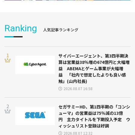
Ranking
人気記事ランキング
サイバーエージェント、第3四半期決
算は営業益38％増の674億円と大幅増
益 ABEMAとゲーム事業が大幅増
益 「社内で想定したよりも良い感
触」(山内社長)
2026.08.07 16:58
セガサミーHD、第1四半期の「コンシ
ューマ」の営業益は75％減の13億
円 主力タイトルを下期投入予定 ウ
ィッシュリスト登録は好調
2026.08.07 12:32