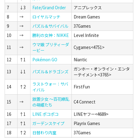
7
↓3
Fate/Grand Order
アニプレックス
8
→
ロイヤルマッチ
Dream Games
9
→
パズル＆サバイバル
37Games
10
→
勝利の女神：NIKKE
Level Infinite
ウマ娘 プリティーダ
11
→
Cygames<4751>
ービー
12
↑1
Pokémon GO
Niantic
ガンホー・オンライン・エンタ
13
↓1
パズル＆ドラゴンズ
ーテイメント<3765>
ラストウォー：サバ
14
↑2
FirstFun
イバル
放置少女 〜百花繚乱
15
→
C4 Connect
の萌姫たち
16
↑1
LINE ポコポコ
LINEヤフー<4689>
17
↑1
ガーデンスケイプ
Playrix Games
18
↑2
日替わり内室
37Games