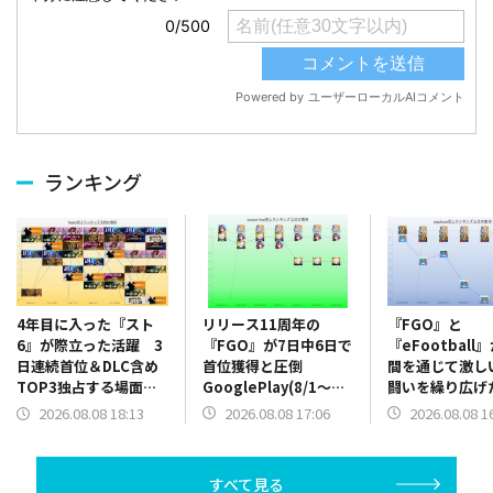
ランキング
リリース11周年の
『FGO』と
4年目に入った『スト
『FGO』が7日中6日で
『eFootball
6』が際立った活躍 3
首位獲得と圧倒
間を通じて激し
日連続首位＆DLC含め
GooglePlay(8/1～
闘いを繰り広
TOP3独占する場面
8/7)売上ランキング振
App Store(8/
も Steam(8/1～8/7)
2026.08.08 17:06
2026.08.08 1
2026.08.08 18:13
り返り
売上ランキング
売上ランキング振り返
り
り
すべて見る