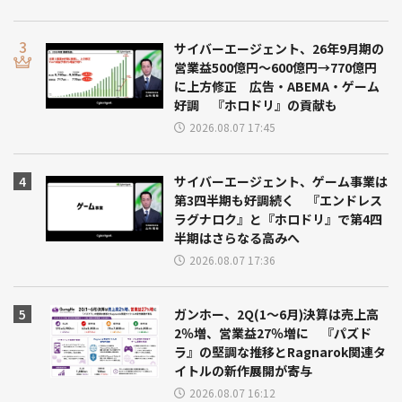
サイバーエージェント、26年9月期の
営業益500億円～600億円→770億円
に上方修正 広告・ABEMA・ゲーム
好調 『ホロドリ』の貢献も
2026.08.07 17:45
サイバーエージェント、ゲーム事業は
第3四半期も好調続く 『エンドレス
ラグナロク』と『ホロドリ』で第4四
半期はさらなる高みへ
2026.08.07 17:36
ガンホー、2Q(1～6月)決算は売上高
2％増、営業益27％増に 『パズド
ラ』の堅調な推移とRagnarok関連タ
イトルの新作展開が寄与
2026.08.07 16:12