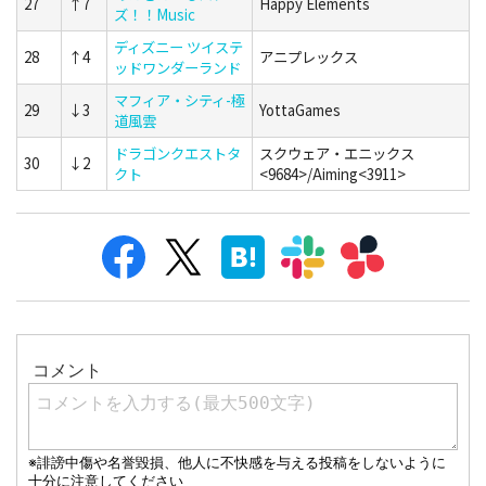
27
↑7
Happy Elements
ズ！！Music
ディズニー ツイステ
28
↑4
アニプレックス
ッドワンダーランド
マフィア・シティ-極
29
↓3
YottaGames
道風雲
ドラゴンクエストタ
スクウェア・エニックス
30
↓2
クト
<9684>/Aiming<3911>