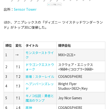
出所：
Sensor Tower
ほか、アニプレックスの『ディズニー ツイステッドワンダーラン
ド』がトップ30に復帰した。
順位
変化
タイトル
提供会社
モンスターストライ
1
→
MIXI<2121>
ク
ドラゴンクエストウ
スクウェア・エニックス
2
↑1
ォーク
<9684>/コロプラ<3668>
3
↑2
崩壊：スターレイル
COGNOSPHERE
ヘブンバーンズレッ
Wright Flyer
4
↑3
ド
Studios<3632>/Key
キノコ伝説：勇者と
5
↑1
Joy Nice Games
魔法のランプ
6
↓4
原神
COGNOSPHERE