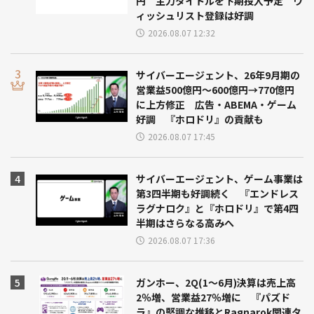
円 主力タイトルを下期投入予定 ウ
ィッシュリスト登録は好調
2026.08.07 12:32
サイバーエージェント、26年9月期の
営業益500億円～600億円→770億円
に上方修正 広告・ABEMA・ゲーム
好調 『ホロドリ』の貢献も
2026.08.07 17:45
サイバーエージェント、ゲーム事業は
第3四半期も好調続く 『エンドレス
ラグナロク』と『ホロドリ』で第4四
半期はさらなる高みへ
2026.08.07 17:36
ガンホー、2Q(1～6月)決算は売上高
2％増、営業益27％増に 『パズド
ラ』の堅調な推移とRagnarok関連タ