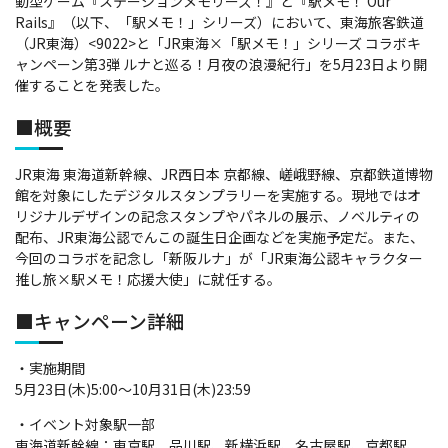
動型ゲーム『ステーションメモリーズ！』と『駅メモ！ Our
Rails』（以下、「駅メモ！」シリーズ）において、東海旅客鉄道
（JR東海）<9022>と「JR東海×「駅メモ！」シリーズ コラボキ
ャンペーン第3弾 ルナと巡る！月夜の浪漫紀行」を5月23日より開
催することを発表した。
■概要
JR東海 東海道新幹線、JR西日本 京都線、嵯峨野線、京都鉄道博物
館を対象にしたデジタルスタンプラリーを実施する。現地ではオ
リジナルデザインの記念スタンプやパネルの展示、ノベルティの
配布、JR東海公認でんこの誕生日企画などを実施予定だ。また、
今回のコラボを記念し「新阪ルナ」が「JR東海公認キャラクター
推し旅×駅メモ！応援大使」に就任する。
■キャンペーン詳細
・実施期間
5月23日(木)5:00～10月31日(木)23:59
・イベント対象駅一部
東海道新幹線：東京駅、品川駅、新横浜駅、名古屋駅、京都駅、