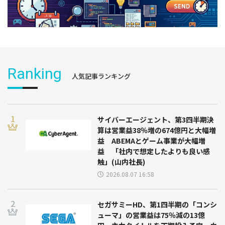
Ranking
人気記事ランキング
サイバーエージェント、第3四半期決
算は営業益38％増の674億円と大幅増
益 ABEMAとゲーム事業が大幅増
益 「社内で想定したよりも良い感
触」(山内社長)
2026.08.07 16:58
セガサミーHD、第1四半期の「コンシ
ューマ」の営業益は75％減の13億