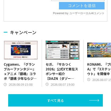
キャンペーン
セガ、『サカつく
KONAMI、『
Cygames、『グラン
2026』公式Xで実在ス
A』で「3ステ
ブルーファンタジー』
ポンサー紹介
ウト」を開催中
ｘアニメ『銀魂』コラ
【DAZN（ダゾー
ボ「銀魂 少年ならジャ
2026.08.07 1
ン）】篇をポスト
ンプの裏表紙までちゃ
2026.08.07 19:00
2026.08.09 15:08
んと楽しめ」を復刻開
催
すべて見る