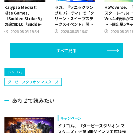
セガ、『ソニックラン
HoYoverse
Kalypso Mediaと
ブル パーティ』で「ク
スターレイル』
Kite Games、
リーン・スイープステ
Ver.4.4後半が
『Sudden Strike 5』
ークスイベント」開
ト…限定星5キ
の追加DLC『Sudden
催…夏の気分を盛り上
ナイクス」「ケ
Strike 5 – France:
2026.08.05 19:01
2026.08.05 1
2026.08.05 19:34
げる新規サマースキン
ラ」「アベンチ
Road to
も
ン」が同時復刻
Liberation』をリリー
るイベント跳躍
ス
すべて見る
ドリコム
ダービースタリオン マスターズ
あわせて読みたい
キャンペーン
ドリコム、『ダービースタリオン マ
スターズ』で第9回ダビマス王座決定