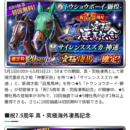
5月1日0:00から5月5日23：59までの期間、真・究極凄馬として新
規弐重非凡才能「神響天鈴」を持つ★5「サイレンススズカ-神
速-」と、新規才能「逃鬼馬神」を持つ★5「トウショウボーイ-獅
煌-」が初登場する「祝7.5周年 真・究極凄馬記念」が開催中。★5
種牡馬の登場率が30%で、10回抽選では★5種牡馬が必ず1株以上
獲得できる。さらに10回抽選は初回無料で挑戦できる。
■祝7.5周年 真・究極海外凄馬記念