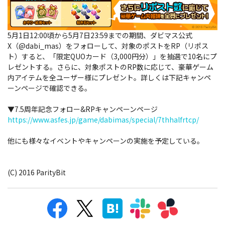
5月1日12:00頃から5月7日23:59までの期間、ダビマス公式
X（@dabi_mas）をフォローして、対象のポストをRP（リポス
ト）すると、「限定QUOカード（3,000円分）」を抽選で10名にプ
レゼントする。さらに、対象ポストのRP数に応じて、豪華ゲーム
内アイテムを全ユーザー様にプレゼント。詳しくは下記キャンペ
ーンページで確認できる。
▼7.5周年記念フォロー&RPキャンペーンページ
https://www.asfes.jp/game/dabimas/special/7thhalfrtcp/
他にも様々なイベントやキャンペーンの実施を予定している。
(C) 2016 ParityBit