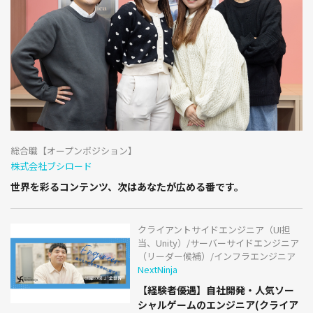
総合職【オープンポジション】
株式会社ブシロード
世界を彩るコンテンツ、次はあなたが広める番です。
クライアントサイドエンジニア（UI担
当、Unity）/サーバーサイドエンジニア
（リーダー候補）/インフラエンジニア
NextNinja
【経験者優遇】自社開発・人気ソー
シャルゲームのエンジニア(クライア