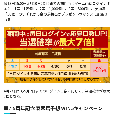
5月3日15:00～5月10日23:59までの期間内にゲーム内にログインす
ると、1等「1万個」、2等「1,000個」、3等「500個」、参加賞
「50個」のいずれかの金の馬蹄石がプレゼントボックスに配布さ
れる。
4月27日から5月2日までのログイン日数に応じて、当選確率が最大
7倍となる。
■7.5周年記念 春競馬予想 WIN5キャンペーン