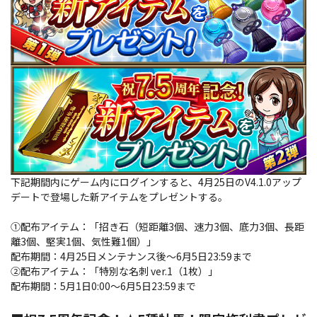
下記期間内にゲーム内にログインすると、4月25日のV4.1.0アップ
デートで登場した新アイテムをプレゼントする。
①配布アイテム：「招き石（短距離3個、速力3個、底力3個、長距
離3個、堅実1個、気性難1個）」
配布期間：4月25日メンテナンス後～6月5日23:59まで
②配布アイテム：「特別な名刺 ver.1（1枚）」
配布期間：5月1日0:00～6月5日23:59まで