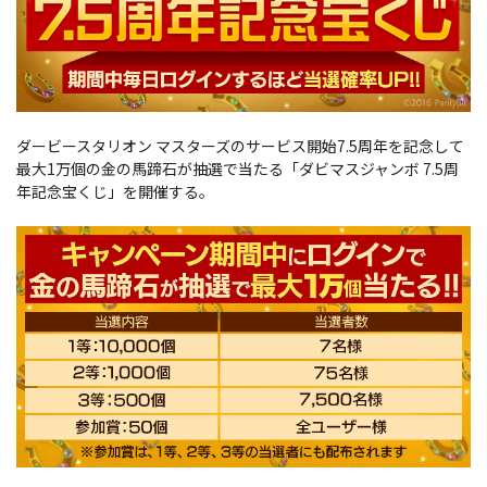
ダービースタリオン マスターズのサービス開始7.5周年を記念して
最大1万個の金の馬蹄石が抽選で当たる「ダビマスジャンボ 7.5周
年記念宝くじ」を開催する。