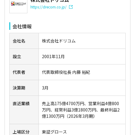
https://drecom.co.jp/
会社情報
会社名
株式会社ドリコム
設立
2001年11月
代表者
代表取締役社長 内藤 裕紀
決算期
3月
直近業績
売上高175億4700万円、営業利益4億800
万円、経常利益3億1800万円、最終利益2
億1300万円（2026年3月期）
上場区分
東証グロース