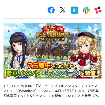
ドリコム<3793>は、『ダービースタリオン マスターズ（ダビマ
ス）』（iOS/Android）において、
本日（5月1日）より、7.5周年
記念豪華イベント&キャンペーンを開催していることを発表した。