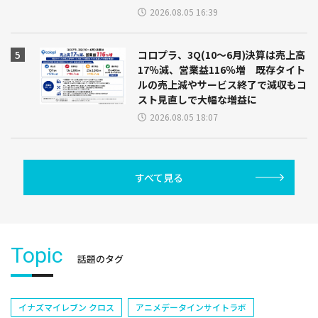
2026.08.05 16:39
コロプラ、3Q(10～6月)決算は売上高
17％減、営業益116％増 既存タイト
ルの売上減やサービス終了で減収もコ
スト見直しで大幅な増益に
2026.08.05 18:07
すべて見る
Topic
話題のタグ
イナズマイレブン クロス
アニメデータインサイトラボ