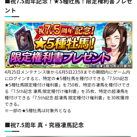
■祝7.5周年記念！★5種牡馬！限定権利書プレゼ
ント
4月25日メンテナンス後から6月5日23:59までの期間内にゲーム内
にログインすると、特定の★5種牡馬を種付けできる「7.5th記念
★5種牡馬限定種付け権利書」を750枚、特定の凄馬を種付けでき
る「7.5th記念 凄馬 限定種付け権利書」を35枚、特定の超凄馬を
種付けできる「7.5th記念 超凄馬 限定種付け権利書」を30枚獲得
できる。
※一部の★5種牡馬は対象外となる
■祝7.5周年 真・究極凄馬記念