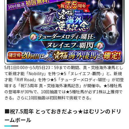
5月1日0:00から5月5日23：59までの期間、真・究極海外凄馬とし
て新規才能「Nobility」を持つ★5「ヌレイエフ-覇閃-」と、新規
才能「Riff Road」を持つ★5「テューダーメロディ-瑚狂-」が初登
場する「祝7.5周年 真・究極海外凄馬記念」が開催中。★5種牡馬
の登場率が30%で、10回抽選では★5種牡馬が必ず1株以上獲得で
きる。さらに10回抽選は初回無料で挑戦できる。
■祝7.5周年 とっておきだよっ★はむリンのドリ
ームボール