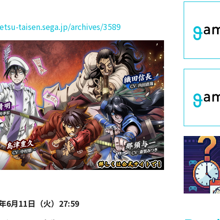
）
ketsu-taisen.sega.jp/archives/3589
年6月11日（火）27:59