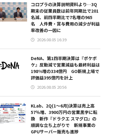
コロプラの決算説明資料より…3Q
期末の従業員数は前年同期比で201
名減、前四半期比で7名増の965
名 人件費・賞与費用の減少が利益
率改善の一因に
2026.08.05 16:39
DeNA、第1四半期決算は『ポケポ
ケ』反動減で営業減益も最終利益は
198%増の334億円 GO新規上場で
評価益395億円を計上
2026.08.05 20:56
KLab、2Q(1～6月)決算は売上高
57％増、3900万円の営業黒字に転
換 新作『ドラクエ スマグロ』の
順調な立ち上がりで 新規事業の
GPUサーバー販売も進捗