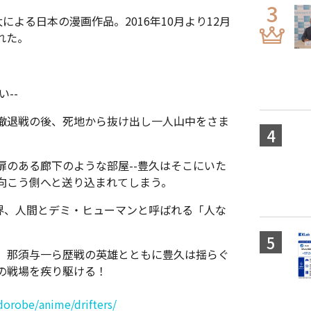
太による日本の漫画作品。2016年10月より12月
れた。
--
撤退戦の後、死地から抜け出し一人山中をさま
のある廊下のような部屋--豊久はそこにいた
向こう側へと送り込まれてしまう。
界、人間とデミ・ヒューマンと呼ばれる「人な
、那須与一ら歴戦の英雄とともに豊久は揺らぐ
の戦場を疾り駆ける！
dorobe/anime/drifters/