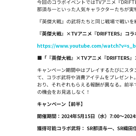
今回のコラボイベントではTVアニメ『DRIF
那須与一といった人気キャラクターたちが実
『英傑大戦』の武将たちと同じ戦場で戦いを
『英傑大戦』×TVアニメ『DRIFTERS』
https://www.youtube.com/watch?v=s_
■「『英傑大戦』×TVアニメ『DRIFTER
キャンペーン期間中はプレイするたびにスタ
て、コラボ武将や消費アイテムをプレゼント
おり、それぞれもらえる報酬が異なる。前半
の機会をお見逃しなく！
キャンペーン【前半】
開催期間：2024年5月15日（水）7:00～2024
獲得可能コラボ武将： SR那須与一、SR織田