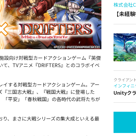
株式会社Cy
【未経験
ト施設向け対戦型カードアクションゲーム『英傑
、TVアニメ『DRIFTERS』とのコラボイベ
クライアン
レイする対戦型カードアクションゲーム。アー
インフィニ
ズ『三国志大戦』、『戦国大戦』に登場した
Unity
」「平安」「春秋戦国」の各時代の武将たちが
おり、まさに大戦シリーズの集大成といえる最