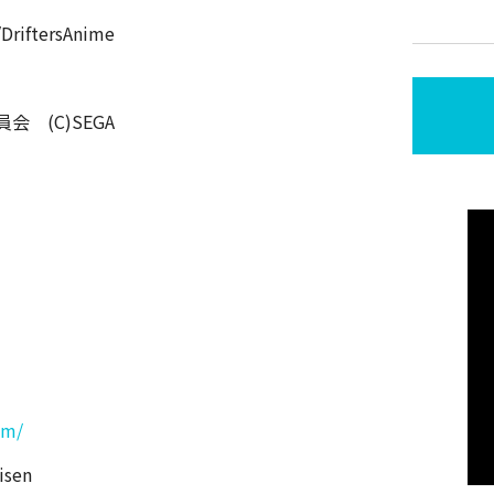
iftersAnime
会 (C)SEGA
om/
sen