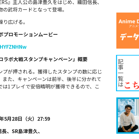
TERS』主人公の島津豊久をはじめ、織田信長、
物の武将カードとなって登場。
繰り広げる。
コラボプロモーションムービー
bHYFZNHNw
S』コラボ大戦スタンプキャンペーン」概要
ンプが押される。獲得したスタンプの数に応じ
。また、キャンペーンは前半、後半に分かれて
では1プレイで安倍晴明が獲得できるので、こ
年5月28日（火）27:59
信長、SR島津豊久、