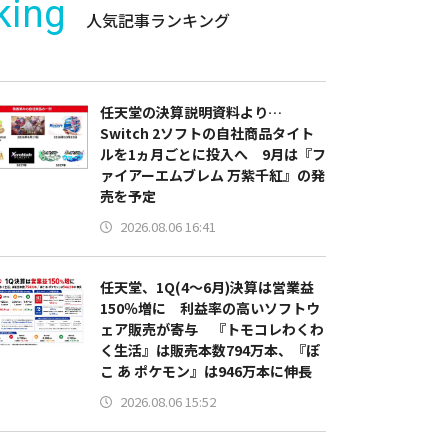
king
人気記事ランキング
任天堂の決算説明資料より…
Switch 2ソフトの自社商品タイト
ルを1ヵ月ごとに投入へ 9月は『フ
ァイアーエムブレム 万紫千紅』の発
売を予定
2026.08.06 16:41
任天堂、1Q(4～6月)決算は営業益
150％増に 利益率の高いソフトウ
ェア販売が寄与 『トモコレわくわ
く生活』は販売本数794万本、『ぽ
こ あ ポケモン』は946万本に伸長
2026.08.06 15:52