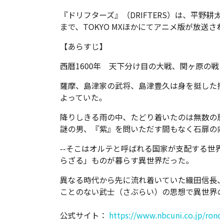
『ドリフターズ』（DRIFTERS）は、平野耕
まで、TOKYO MXほかにてアニメ版が放送さ
【あらすじ】
西暦1600年 天下分け目の大戦、関ヶ原の戦い
薩摩、島津家の武将、島津豊久は身を挺した
よっていた。
降りしきる雨の中、たどり着いたのは無数の扉
謎の男、『紫』を問いただす間もなく石扉の
--そこはオルテと呼ばれる国家が支配する世
らざる」ものが暮らす異世界だった。
異なる時代から先に流れ着いていた織田信長
ことのない武士（さぶらい）の思想で異世界
公式サイト：
https://www.nbcuni.co.jp/ron