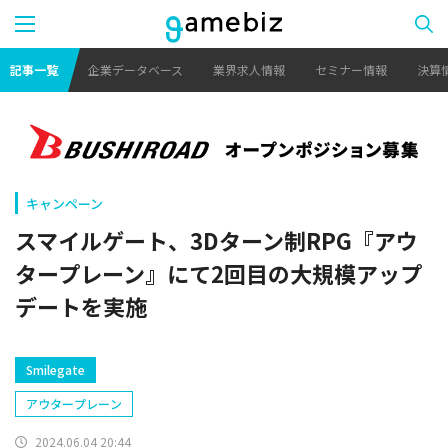
記事一覧
企業データベース
業界求人情報
セミナー情報
決算
キャンペーン
スマイルゲート、3Dターン制RPG『アウ
タープレーン』にて2回目の大規模アップ
デートを実施
Smilegate
アウタープレーン
2024.06.04 20:44