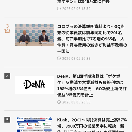
ポケモン』は946万本に伸長
2026.08.06 15:52
コロプラの決算説明資料より…3Q期
末の従業員数は前年同期比で201名
減、前四半期比で7名増の965名 人
件費・賞与費用の減少が利益率改善の
一因に
2026.08.05 16:39
DeNA、第1四半期決算は『ポケポ
ケ』反動減で営業減益も最終利益は
198%増の334億円 GO新規上場で評
価益395億円を計上
2026.08.05 20:56
KLab、2Q(1～6月)決算は売上高57％
増、3900万円の営業黒字に転換 新
作『ドラクエ スマグロ』の順調な立