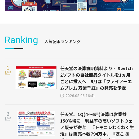
Ranking
人気記事ランキング
任天堂の決算説明資料より… Switch
2ソフトの自社商品タイトルを1ヵ月
ごとに投入へ 9月は『ファイアーエ
ムブレム 万紫千紅』の発売を予定
2026.08.06 16:41
任天堂、1Q(4～6月)決算は営業益
150％増に 利益率の高いソフトウェ
ア販売が寄与 『トモコレわくわく生
活』は販売本数794万本、『ぽこ あ