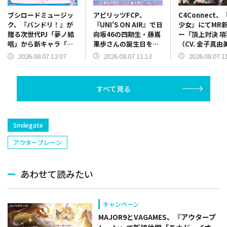
アピリッツFCP、
C4Connect
ブシロードミュージッ
『UNI'S ON AIR』で日
少女』にてMR
ク、『バンドリ！』が
向坂46の四期生・藤嶌
ー「頂上対決 項
贈る次世代PJ「夢ノ結
果歩さんの誕生日を記
（CV. 金子真由
唱」から新キャラ「夢
念した「誕生日限定バ
が本日正午より
ノ結唱 MEW」の開発を
2026.08.07 11:13
2026.08.07 1
2026.08.07 12:07
ースデーコレクショ
決定
ン」を開催中
すべて見る
Smilegate
アウタープレーン
あわせて読みたい
キャンペーン
MAJOR9とVAGAMES、『アウタープ