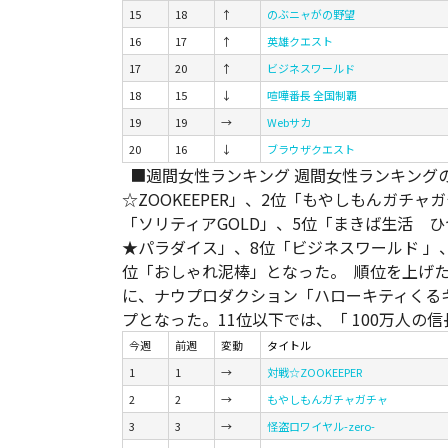
15
18
↑
のぶニャがの野望
16
17
↑
英雄クエスト
17
20
↑
ビジネスワールド
18
15
↓
喧嘩番長 全国制覇
19
19
→
Webサカ
20
16
↓
ブラウザクエスト
■週間女性ランキング 週間女性ランキングの
☆ZOOKEEPER」、2位「もやしもんガチャガ
「ソリティアGOLD」、5位「まきば生活 
★パラダイス」、8位「ビジネスワールド 」、
位「おしゃれ泥棒」となった。 順位を上げた
に、ナウプロダクション「ハローキティくるキ
プとなった。11位以下では、「 100万人の信
今週
前週
変動
タイトル
1
1
→
対戦☆ZOOKEEPER
2
2
→
もやしもんガチャガチャ
3
3
→
怪盗ロワイヤル-zero-