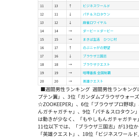
11
13
↑
ビジネスワールド
12
11
↓
パチ＆スロタウン
13
12
↓
麻雀ロワイヤル
14
14
→
ダービー×ダービー
15
15
→
まきば生活 ひつじ村
16
17
↑
のぶニャがの野望
17
16
↓
ブラウザ三国志
18
18
→
ブラウザクエスト
19
19
→
喧嘩番長 全国制覇
20
20
→
英雄クエスト
■週間男性ランキング 週間男性ランキングは、
プテン翼」、3位「ガンダムブラウザウォーズ
☆ZOOKEEPER」、6位「ブラウザプロ野球
んガチャガチャ」、9位「パチ＆スロタウン」
は動きが少なく、「もやしもんガチャガチャ」
11位以下では、「ブラウザ三国志」が13位か
「英雄クエスト」、18位「ビジネスワールド