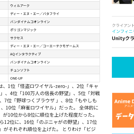
ウィルアーク
ディー・エヌ・エー／バタフライ
バンダイナムコオンライン
クライアン
ポリゴンマジック
インフィニ
Unity
サクセス
ディー・エヌ・エー／コーエーテクモゲームス
AQインタラクティブ
バンダイナムコオンライン
チュンソフト
ONE-UP
1位「怪盗ロワイヤル-zero-」、2位「キャ
」、4位「100万人の信長の野望」、5位「対戦
」、7位「野球つくブラウザ 」、8位「もやしも
、10位「麻雀ロワイヤル」だった。 全体的に
が10位から8位に順位を上げた程度だった。
ら12位に、16位「のぶニャがの野望」、17位
」がそれぞれ順位を上げた。 とりわけ「ビジ