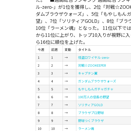
ル-zero-」が1位を獲得し、2位「対戦☆ZO
ダムブラウザウォーズ」、5位「もやしもんガ
望」、7位「ソリティアGOLD」、8位「ブラ
10位「ラーメン魂」となった。 11位以下で
から11位に上がり、トップ10入りが視野に
ら16位に順位を上げた。
今週
前週
変動
タイトル
1
1
→
怪盗ロワイヤル-zero-
2
2
→
対戦☆ZOOKEEPER
3
3
→
キャプテン翼
4
4
→
ガンダムブラウザウォーズ
5
5
→
もやしもんガチャガチャ
6
6
→
100万人の信長の野望
7
7
→
ソリティアGOLD
8
8
→
ブラウザプロ野球
9
9
→
野球つくブラウザ
10
10
→
ラーメン魂