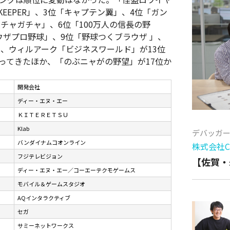
OKEEPER」、3位「キャプテン翼」、4位「ガン
チャガチャ」、6位「100万人の信長の野
ウザプロ野球」、9位「野球つくブラウザ 」、
は、ウィルアーク「ビジネスワールド」が13位
入ってきたほか、「のぶニャがの野望」が17位か
開発会社
ディー・エヌ・エー
ＫＩＴＥＲＥＴＳＵ
Klab
デバッガ
バンダイナムコオンライン
株式会社Cy
フジテレビジョン
【佐賀・
ディー・エヌ・エー／コーエーテクモゲームス
モバイル＆ゲームスタジオ
AQインタラクティブ
セガ
サミーネットワークス