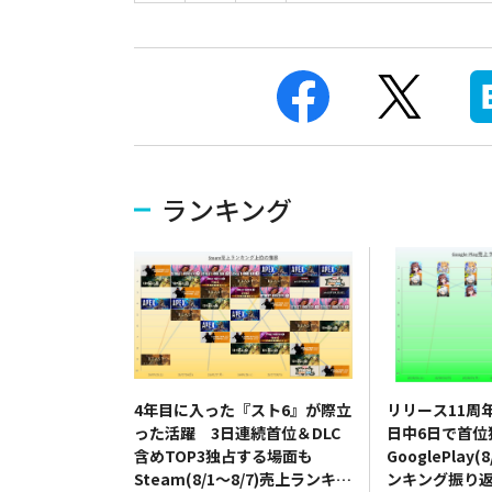
ランキング
4年目に入った『スト6』が際立
リリース11周
った活躍 3日連続首位＆DLC
日中6日で首
含めTOP3独占する場面も
GooglePlay(
Steam(8/1～8/7)売上ランキン
ンキング振り