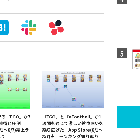
年の『FGO』が7
『FGO』と『eFootball』が1
位獲得と圧倒
週間を通じて激しい首位闘いを
8/1～8/7)売上ラ
繰り広げた App Store(8/1～
返り
8/7)売上ランキング振り返り