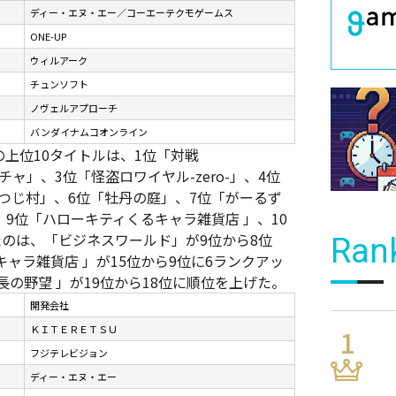
ディー・エヌ・エー／コーエーテクモゲームス
ONE-UP
ウィルアーク
チュンソフト
ノヴェルアプローチ
バンダイナムコオンライン
上位10タイトルは、1位「対戦
チャ」、3位「怪盗ロワイヤル-zero-」、4位
ひつじ村」、6位「牡丹の庭」、7位「がーるず
9位「ハローキティくるキャラ雑貨店 」、10
のは、「ビジネスワールド」が9位から8位
Ran
ャラ雑貨店 」が15位から9位に6ランクアッ
長の野望 」が19位から18位に順位を上げた。
開発会社
ＫＩＴＥＲＥＴＳＵ
フジテレビジョン
ディー・エヌ・エー