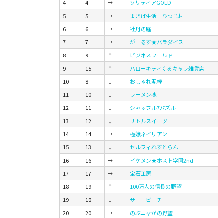
4
4
→
ソリティアGOLD
5
5
→
まきば生活 ひつじ村
6
6
→
牡丹の庭
7
7
→
がーるず★パラダイス
8
9
↑
ビジネスワールド
9
15
↑
ハローキティくるキャラ雑貨店
10
8
↓
おしゃれ泥棒
11
10
↓
ラーメン魂
12
11
↓
シャッフル7パズル
13
12
↓
リトルスイーツ
14
14
→
極嬢ネイリアン
15
13
↓
セルフィれすとらん
16
16
→
イケメン★ホスト学園2nd
17
17
→
宝石工房
18
19
↑
100万人の信長の野望
19
18
↓
サニービーチ
20
20
→
のぶニャがの野望