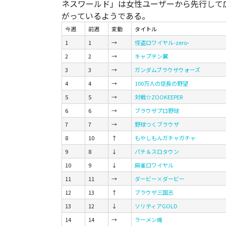
ネスワールド」は女性ユーザーから先行して
がっているようである。
今週
前週
変動
タイトル
1
1
→
怪盗ロワイヤル-zero-
2
2
→
キャプテン翼
3
3
→
ガンダムブラウザウォーズ
4
4
→
100万人の信長の野望
5
5
→
対戦☆ZOOKEEPER
6
6
→
ブラウザプロ野球
7
7
→
野球つくブラウザ
8
10
↑
もやしもんガチャガチャ
9
8
↓
パチ＆スロタウン
10
9
↓
麻雀ロワイヤル
11
11
→
ダービー×ダービー
12
13
↑
ブラウザ三国志
13
12
↓
ソリティアGOLD
14
14
→
ラーメン魂